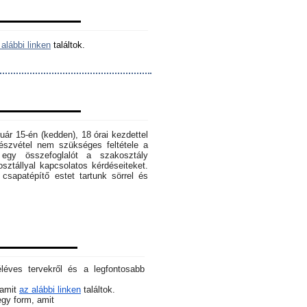
alábbi linken
találtok.
ruár 15-én (kedden), 18 órai kezdettel
szvétel nem szükséges feltétele a
egy összefoglalót a szakosztály
osztállyal kapcsolatos kérdéseiteket.
sapatépítő estet tartunk sörrel és
éléves tervekről és a legfontosabb
 amit
az alábbi linken
találtok.
 egy form, amit