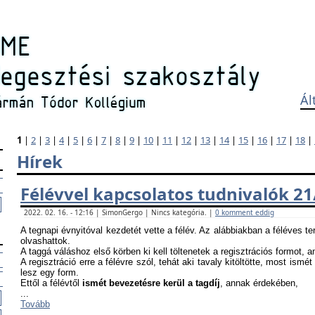
Ál
1
|
2
|
3
|
4
|
5
|
6
|
7
|
8
|
9
|
10
|
11
|
12
|
13
|
14
|
15
|
16
|
17
|
18
|
Hírek
Félévvel kapcsolatos tudnivalók 21
2022. 02. 16. - 12:16 | SimonGergo | Nincs kategória. |
0 komment eddig
A tegnapi évnyitóval kezdetét vette a félév. Az alábbiakban a féléves te
olvashattok.
A taggá váláshoz első körben ki kell töltenetek a regisztrációs formot, 
A regisztráció erre a félévre szól, tehát aki tavaly kitöltötte, most ismét
lesz egy form.
Ettől a félévtől
ismét bevezetésre kerül a tagdíj
, annak érdekében,
...
Tovább