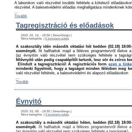
A laborokon való részvétel további feltétele a kötelező előadásokon
részvétel. A balesetvédelmi előadás meghallgatása mindenkinek kötel
...
Tovább
Tagregisztráció és előadások
    2020. 02. 14. - 18:56 | SimonGergo | 

    Nincs kategória. | 
0 komment eddig
A szakosztály idén második oktatási hét kedden (02.18) 18:00-á
eseményét. 
Itt hallhattok majd a féléves programtervről illetve a
(az évnyitón való részvétel nem szükséges feltétele a tagság
félévnyitó után pedig csapatépítőt tartunk, lesz sör és zsíros ke
Elindult a tagregisztráció! A regisztrációs form 
ezen a link
mindenki figyelmét, hogy a tagságot minden félévben meg kell
való részvétel feltétele, a balesetvédelmi és alapozó előadásokon ﻿
...
Tovább
Évnyitó
    2020. 02. 09. - 19:30 | SimonGergo | 

    Nincs kategória. | 
0 komment eddig
A szakosztály a második oktatási héten, kedden (02.18) 18:00-á
eseményét. 
Itt hallhattok majd a féléves programtervről illetve a
(az évnyitón való részvétel nem szükséges feltétele a tagságnak)