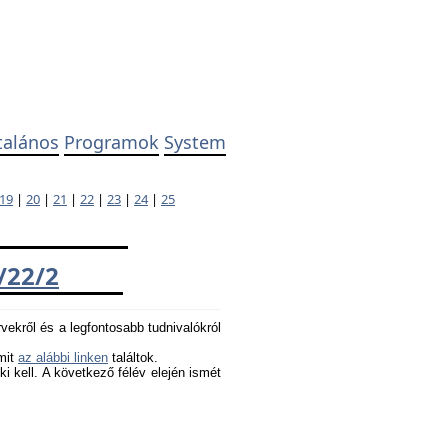
talános
Programok
System
19
|
20
|
21
|
22
|
23
|
24
|
25
/22/2
rvekről és a legfontosabb tudnivalókról
amit
az alábbi linken
találtok.
 ki kell. A következő félév elején ismét