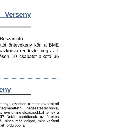
 Verseny
y Beszámoló
gatói öntevékeny kör, a BME
mazkodva rendezte meg az I.
ésen 10 csapatot alkotó 36
seny
senyt, azonban a megszokottaktól
gmérettetni hegesztéstechnika,
 éve online előadásokkal telnek a
tül? Netán csábítanak az értékes
l, nincs más dolgod, mint keríteni
t fordulóból áll