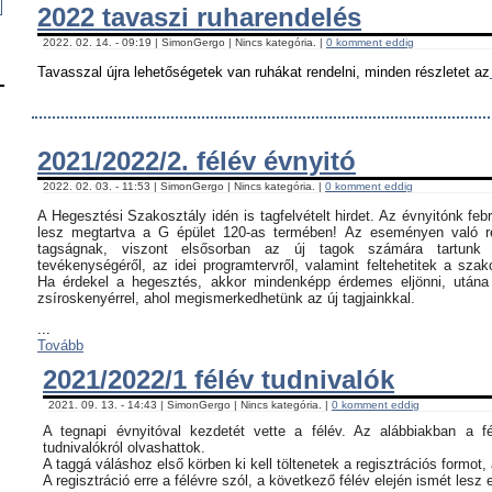
2022 tavaszi ruharendelés
2022. 02. 14. - 09:19 | SimonGergo | Nincs kategória. |
0 komment eddig
Tavasszal újra lehetőségetek van ruhákat rendelni, minden részletet az
2021/2022/2. félév évnyitó
2022. 02. 03. - 11:53 | SimonGergo | Nincs kategória. |
0 komment eddig
A Hegesztési Szakosztály idén is tagfelvételt hirdet. Az évnyitónk feb
lesz megtartva a G épület 120-as termében! Az eseményen való ré
tagságnak, viszont elsősorban az új tagok számára tartunk 
tevékenységéről, az idei programtervről, valamint feltehetitek a szak
Ha érdekel a hegesztés, akkor mindenképp érdemes eljönni, utána c
zsíroskenyérrel, ahol megismerkedhetünk az új tagjainkkal.
...
Tovább
2021/2022/1 félév tudnivalók
2021. 09. 13. - 14:43 | SimonGergo | Nincs kategória. |
0 komment eddig
A tegnapi évnyitóval kezdetét vette a félév. Az alábbiakban a f
tudnivalókról olvashattok.
A taggá váláshoz első körben ki kell töltenetek a regisztrációs formot,
A regisztráció erre a félévre szól, a következő félév elején ismét lesz