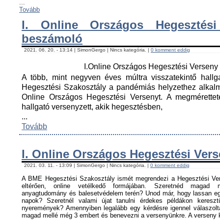
...
Tovább
I. Online Országos Hegesztési
beszámoló
2021. 06. 20. - 13:14 | SimonGergo | Nincs kategória. |
0 komment eddig
I.Online Országos Hegesztési Versen
A több, mint negyven éves múltra visszatekintő hall
Hegesztési Szakosztály a pandémiás helyzethez alkal
Online Országos Hegesztési Versenyt. A megmérettet
hallgató versenyzett, akik hegesztésben,
...
Tovább
I. Online Országos Hegesztési Ver
2021. 03. 11. - 13:09 | SimonGergo | Nincs kategória. |
0 komment eddig
A BME Hegesztési Szakosztály ismét megrendezi a Hegesztési Ver
eltérően, online vetélkedő formájában. Szeretnéd magad me
anyagtudomány és balesetvédelem terén? Unod már, hogy lassan egy
napok? Szeretnél valami újat tanulni érdekes példákon keresz
nyeremények? Amennyiben legalább egy kérdésre igennel válaszoltá
magad mellé még 3 embert és benevezni a versenyünkre. A verseny ké