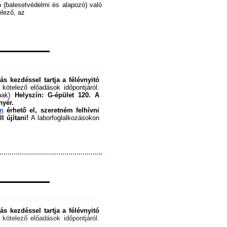
 (balesetvédelmi és alapozó) való 
ező, az ﻿
s kezdéssel tartja a félévnyitó 
 kötelező előadások időpontjáról. 
nak) 
Helyszín: G-épület 120.
A 
nyér.
en
 érhető el, szeretném felhívni 
 újítani!
 A laborfoglalkozásokon 
s kezdéssel tartja a félévnyitó 
 kötelező előadások időpontjáról. 