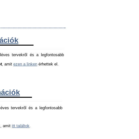
mációk
léves tervekről és a legfontosabb
t
, amit
ezen a linken
érhettek el.
mációk
éves tervekről és a legfontosabb 
, amit 
itt találtok
.