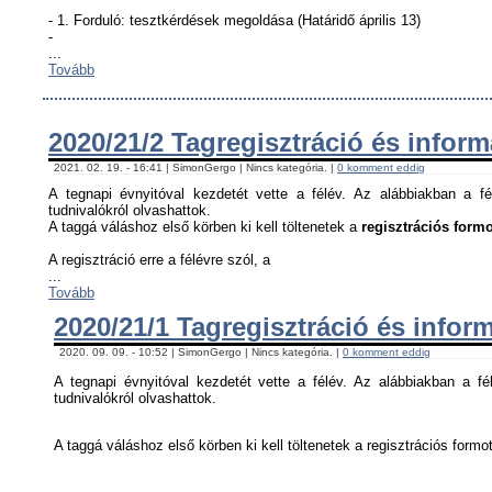
- 1. Forduló: tesztkérdések megoldása (Határidő április 13)
-
...
Tovább
2020/21/2 Tagregisztráció és infor
2021. 02. 19. - 16:41 | SimonGergo | Nincs kategória. |
0 komment eddig
A tegnapi évnyitóval kezdetét vette a félév. Az alábbiakban a fé
tudnivalókról olvashattok.
A taggá váláshoz első körben ki kell töltenetek a
regisztrációs formo
A regisztráció erre a félévre szól, a
...
Tovább
2020/21/1 Tagregisztráció és infor
2020. 09. 09. - 10:52 | SimonGergo | Nincs kategória. |
0 komment eddig
A tegnapi évnyitóval kezdetét vette a félév. Az alábbiakban a fél
tudnivalókról olvashattok.
A taggá váláshoz első körben ki kell töltenetek a regisztrációs formot