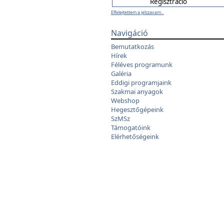
Elfelejtettem a jelszavam...
Navigáció
Bemutatkozás
Hírek
Féléves programunk
Galéria
Eddigi programjaink
Szakmai anyagok
Webshop
Hegesztőgépeink
SzMSz
Támogatóink
Elérhetőségeink