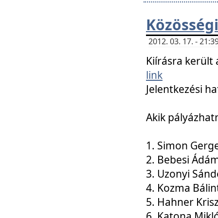
Közösségi
2012. 03. 17. - 21
Kiírásra kerül
link
Jelentkezési ha
Akik pályázhat
1. Simon Gerge
2. Bebesi Ádá
3. Uzonyi Sánd
4. Kozma Bálin
5. Hahner Kris
6. Katona Mikl