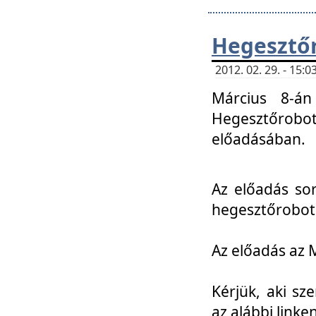
Hegesztőr
2012. 02. 29. - 15:
Március 8-án
Hegesztőrobo
előadásában.
Az előadás so
hegesztőroboto
Az előadás az 
Kérjük, aki sz
az alábbi linken