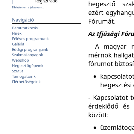
hegesztő sza
Elfelejtettem a jelszavam...
ezért egyhangú
Navigáció
Fórumát.
Bemutatkozás
Az Ifjúsági Fóru
Hírek
Féléves programunk
Galéria
- A magyar m
Eddigi programjaink
mérnök hallgat
Szakmai anyagok
Webshop
fórumot biztosí
Hegesztőgépeink
SzMSz
kapcsolat
Támogatóink
Elérhetőségeink
hegesztési 
- Kapcsolatot t
érdeklődő és 
között:
üzemlátoga