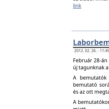
link
Laborbem
2012. 02. 26. - 11:
Február 28-án
új tagunknak a
A bemutatók 
bemutató sorá
és az ott megta
A bemutatókon 
miatt.