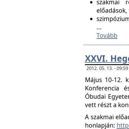
szakmai r
előadások, 
szimpózium
...
Tovább
XXVI. Heg
2012. 05. 13. - 09:
Május 10-12. k
Konferencia é
Óbudai Egyetem
vett részt a ko
A szakmai előa
honlapján:
http