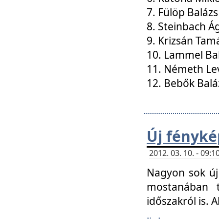
7. Fülöp Balázs
8. Steinbach Á
9. Krizsán Tam
10. Lammel Ba
11. Németh Le
12. Bebők Balá
Új fényké
2012. 03. 10. - 09
Nagyon sok új 
mostanában t
időszakról is. A