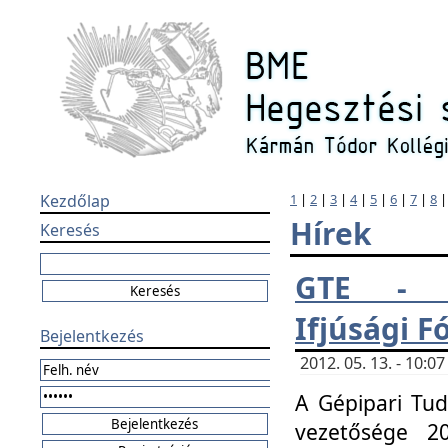
Kezdőlap
1
|
2
|
3
|
4
|
5
|
6
|
7
|
8
Hírek
Keresés
GTE - H
Ifjúsági 
Bejelentkezés
2012. 05. 13. - 10:
A Gépipari Tu
vezetősége 20