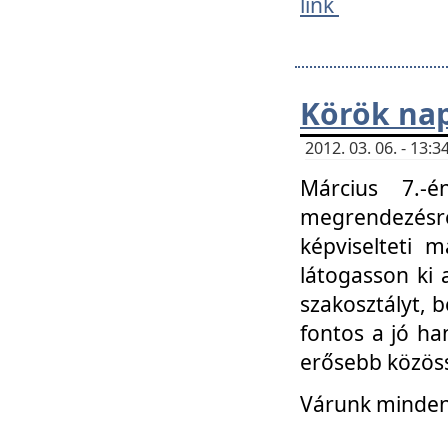
link
Körök na
2012. 03. 06. - 13
Március 7.-
megrendezésre
képviselteti 
látogasson ki 
szakosztályt, b
fontos a jó ha
erősebb közöss
Várunk mindenk