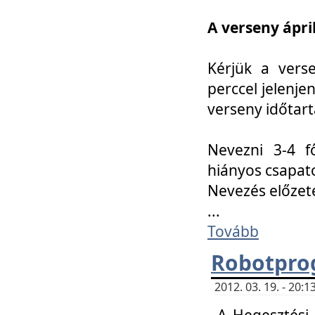
A verseny ápril
Kérjük a vers
perccel jelenje
verseny időtar
Nevezni 3-4 f
hiányos csapat
Nevezés előze
...
Tovább
Robotpro
2012. 03. 19. - 20:
A Hegesztési S