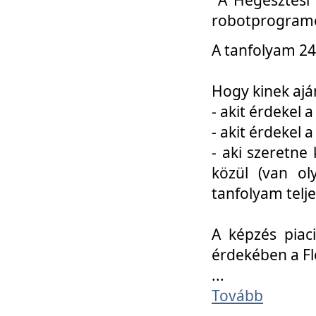
robotprogramo
A tanfolyam 24
Hogy kinek ajá
- akit érdekel 
- akit érdekel
- aki szeretne 
közül (van ol
tanfolyam telje
A képzés piac
érdekében a F
...
Tovább