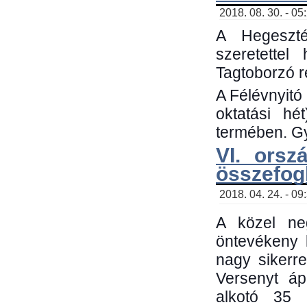
2018. 08. 30. - 05
A Hegeszté
szeretette
Tagtoborzó 
A Félévnyitó
oktatási h
termében. Gy
VI. orsz
összefog
2018. 04. 24. - 09
A közel neg
öntevékeny 
nagy sikerr
Versenyt áp
alkotó 35 h