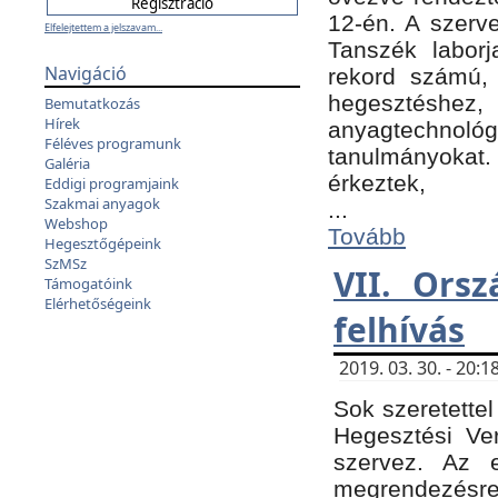
12-én. A szer
Elfelejtettem a jelszavam...
Tanszék laborj
Navigáció
rekord számú, 
hegesztéshe
Bemutatkozás
Hírek
anyagtechnológ
Féléves programunk
tanulmányokat.
Galéria
érkeztek,
Eddigi programjaink
Szakmai anyagok
...
Webshop
Tovább
Hegesztőgépeink
SzMSz
VII. Ors
Támogatóink
Elérhetőségeink
felhívás
2019. 03. 30. - 20
Sok szeretettel
Hegesztési Ve
szervez. Az 
megrendezésre 