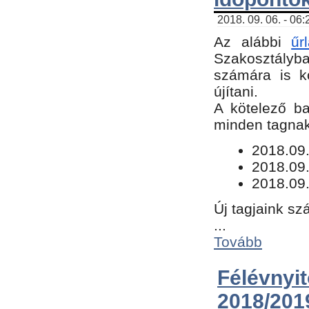
2018. 09. 06. - 06
Az alábbi
űr
Szakosztályba.
számára is k
újítani.
​A kötelező b
minden tagnak 
​2018.09
2018.09.
2018.09.
Új tagjaink sz
...
Tovább
Félévn
2018/201