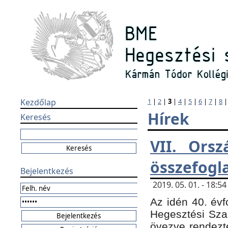
Kezdőlap
1
|
2
|
3
|
4
|
5
|
6
|
7
|
8
Hírek
Keresés
VII. Orsz
összefogl
Bejelentkezés
2019. 05. 01. - 18:
Az idén 40. évf
Hegesztési Sza
övezve rendezte