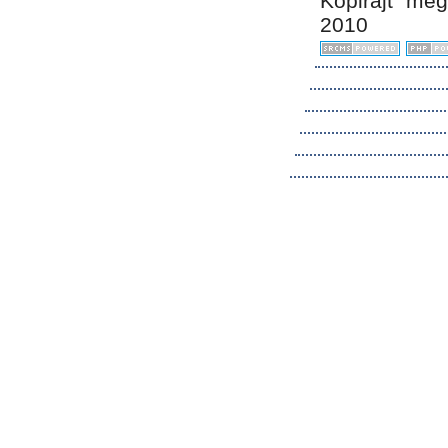
Kopirájt me
2010