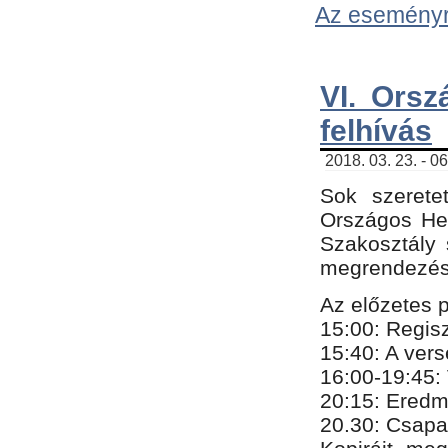
Az eseményről
VI. Orsz
felhívás
2018. 03. 23. - 0
Sok szerete
Országos He
Szakosztály 
megrendezésr
Az előzetes 
15:00: Regis
15:40: A ver
16:00-19:45:
20:
​15​
: Eredm
​20.30: Csapa