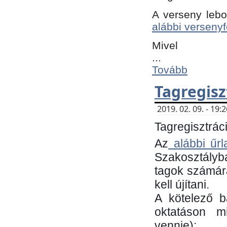
A verseny lebo
alábbi versenyf
Mivel
...
Tovább
Tagregisz
2019. 02. 09. - 19
Tagregisztráci
Az
alábbi űrl
Szakosztályb
tagok számára
kell újítani.
​A kötelező 
oktatáson m
vennie):