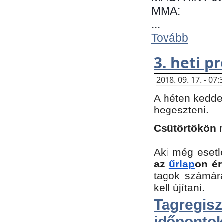
MMA:
...
Tovább
3. heti 
2018. 09. 17. - 0
A héten kedde
hegeszteni.
Csütörtökön
Aki még esetl
az
űrlap
on ér
tagok számár
kell újítani.
Tagregi
időpontok