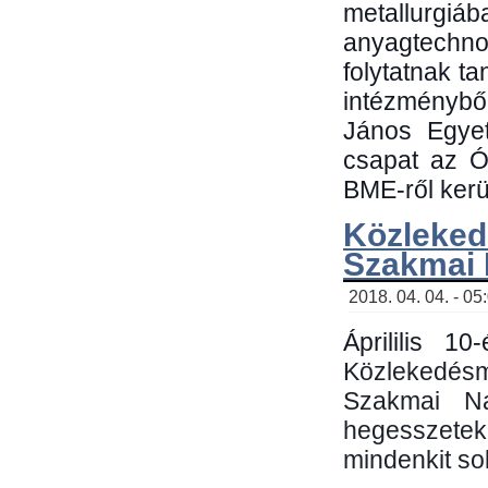
metallu
anyagtechn
folytatnak t
intézménybő
János Egyet
csapat az Ó
BME-ről kerül
Közleked
Szakmai
2018. 04. 04. - 05
Áprililis 1
Közlekedés
Szakmai N
hegesszetek 
mindenkit sok