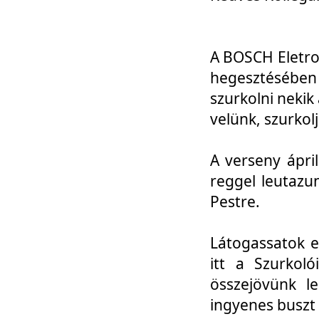
A BOSCH Eletro
hegesztésébe
szurkolni nekik
velünk, szurkol
A verseny ápri
reggel leutazu
Pestre.
Látogassatok e
itt a Szurkoló
összejövünk l
ingyenes buszt