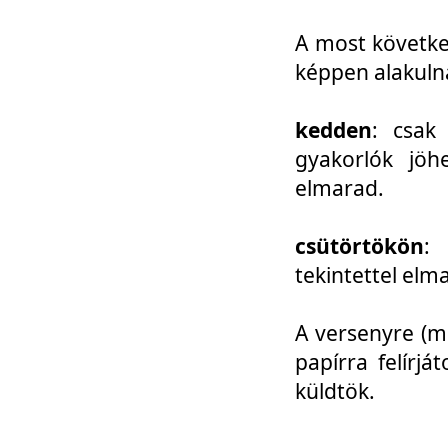
A most követke
képpen alakuln
kedden
: csak
gyakorlók jöh
elmarad.
csütörtökön
: 
tekintettel elm
A versenyre (mo
papírra felírj
küldtök.