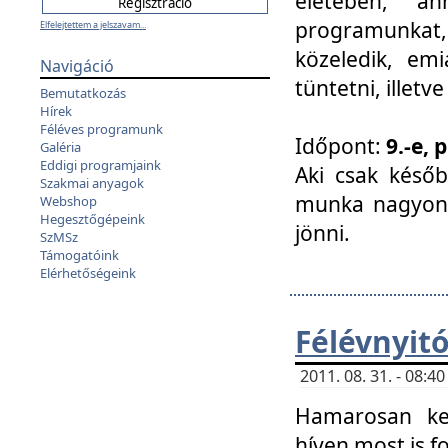
életében, a
programunkat, a
Elfelejtettem a jelszavam...
közeledik, em
Navigáció
tüntetni, illetve
Bemutatkozás
Hírek
Féléves programunk
Időpont:
9.-e, 
Galéria
Eddigi programjaink
Aki csak későb
Szakmai anyagok
munka nagyon 
Webshop
Hegesztőgépeink
jönni.
SzMSz
Támogatóink
Elérhetőségeink
Félévnyit
2011. 08. 31. - 08:
Hamarosan ke
híven most is f