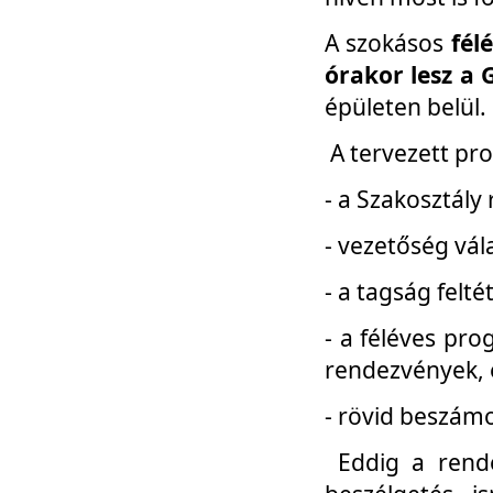
A szokásos
fél
órakor lesz a 
épületen belül.
A tervezett pr
- a Szakosztály
- vezetőség vál
- a tagság felt
- a féléves pro
rendezvények, 
- rövid beszámo
Eddig a rende