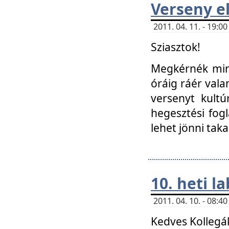
Verseny el
2011. 04. 11. - 19:
Sziasztok!
Megkérnék mind
óráig ráér vala
versenyt kultú
hegesztési fog
lehet jönni taka
10. heti l
2011. 04. 10. - 08:
Kedves Kollegá