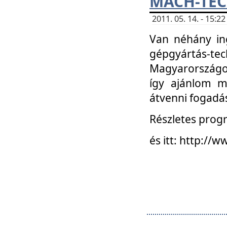
MACH-TECH
2011. 05. 14. - 15:
Van néhány in
gépgyártás-tech
Magyarországon
így ajánlom m
átvenni fogadá
Részletes progr
és itt: http:/