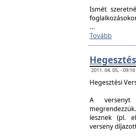
Ismét szeretné
foglalkozásoko
...
Tovább
Hegesztés
2011. 04. 05. - 09:
Hegesztési Verse
A versenyt 
megrendezzük.
lesznek (pl. e
verseny díjazo