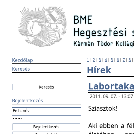
Kezdőlap
1
|
2
|
3
|
4
|
5
|
6
|
7
|
8
Hírek
Keresés
Labortaka
2011. 09. 07. - 13:
Bejelentkezés
Sziasztok!
Aki ebben a fél