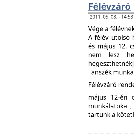
Félévzáró
2011. 05. 08. - 14:
Vége a félévnek
A félév utolsó 
és május 12. c
nem lesz heg
hegeszthetnék
Tanszék munkat
Félévzáró rend
május 12-én c
munkálatokat, 
tartunk a kötet