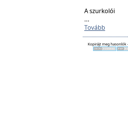
A szurkolói
...
Tovább
Kopirájt meg hasonlók -