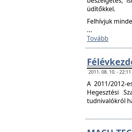
beszélgetés, i
üdítőkkel.
Felhívjuk mind
...
Tovább
Félévkezd
2011. 08. 10. - 22:
A 2011/2012-e
Hegesztési Sza
tudnivalókról 