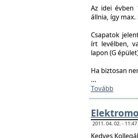
Az idei évben 
állnia, így max
Csapatok jele
írt levélben, 
lapon (G épület)
Ha biztosan ne
...
Tovább
Elektromo
2011. 04. 02. - 11:
Kedves Kollegá