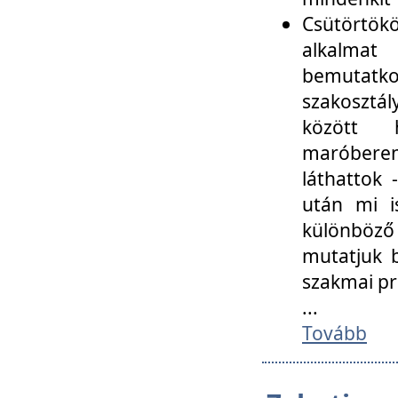
Csütörtökö
alkalmat
bemutatko
szakosztál
között
maróbere
láthattok
után mi i
különböző 
mutatjuk b
szakmai p
...
Tovább