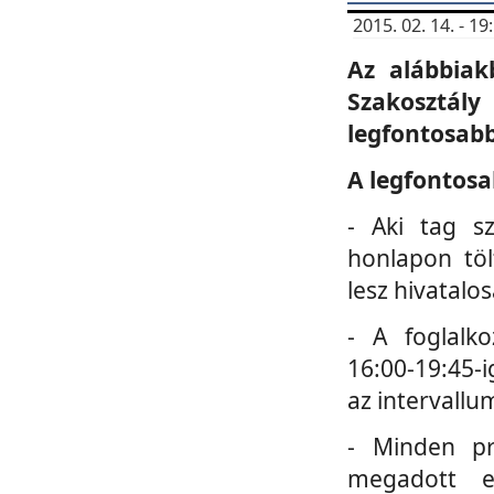
2015. 02. 14. - 
Az alábbiak
Szakosztá
legfontosabb
A legfontosa
- Aki tag s
honlapon töl
lesz hivatalo
- A foglalk
16:00-19:45-i
az intervallu
- Minden pr
megadott e