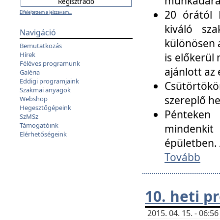
munkadarab
20 órától 
Elfelejtettem a jelszavam...
kiváló sz
Navigáció
különösen a
Bemutatkozás
Hírek
is előkerül
Féléves programunk
ajánlott az
Galéria
Eddigi programjaink
Csütörtökö
Szakmai anyagok
szereplő he
Webshop
Hegesztőgépeink
Pénteken 
SzMSz
Támogatóink
mindenkit
Elérhetőségeink
épületben. 
Tovább
10. heti 
2015. 04. 15. - 06: