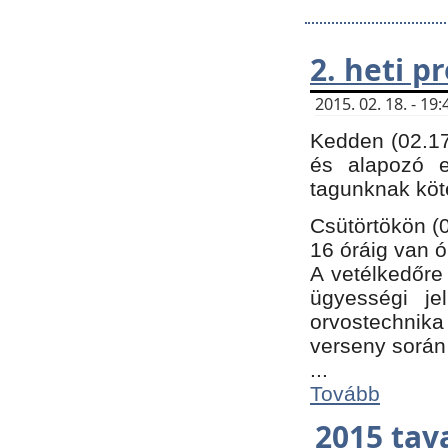
2. heti 
2015. 02. 18. - 1
Kedden (02.17
és alapozó e
tagunknak köt
Csütörtökön (0
16 óráig van ó
A vetélkedőre 
ügyességi je
orvostechnika 
verseny során
...
Tovább
2015 tav