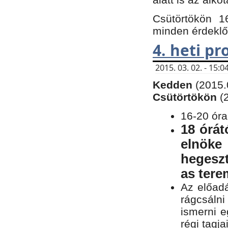
Csütörtökön 1
minden érdeklő
4. heti p
2015. 03. 02. - 15
Kedden
(2015.
Csütörtökön
(
16-20 óra
18 órát
elnöke
hegeszt
as ter
Az előad
rágcsálni
ismerni e
régi tagja