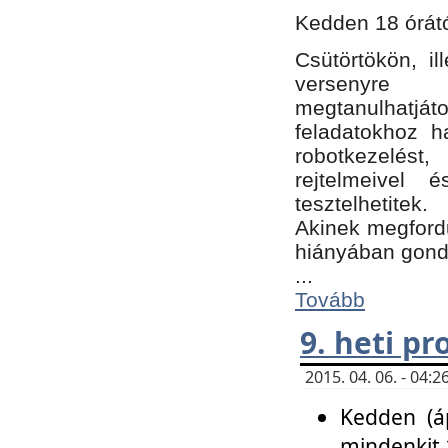
Kedden 18 órátó
Csütörtökön, i
versenyre k
megtanulhatj
feladatokhoz ha
robotkezelést
rejtelmeivel 
tesztelhetitek.
Akinek megfordu
hiányában gon
...
Tovább
9. heti p
2015. 04. 06. - 04
Kedden (áp
mindenkit 