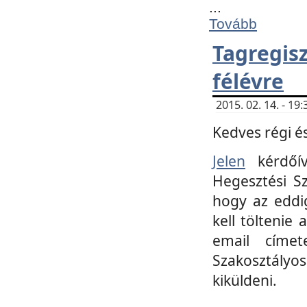
...
Tovább
Tagregi
félévre
2015. 02. 14. - 1
Kedves régi és
Jelen
kérdőív
Hegesztési Sz
hogy az eddi
kell töltenie
email címet
Szakosztályo
kiküldeni.