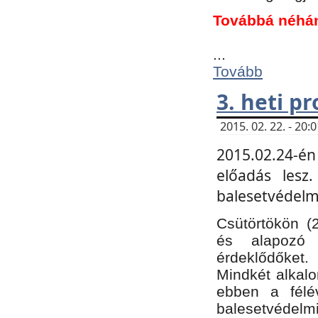
Továbbá néhá
...
Tovább
3. heti p
2015. 02. 22. - 20
2015.02.24-én
előadás lesz
balesetvédelmi
Csütörtökön (
és alapozó e
érdeklődőket.
Mindkét alkalo
ebben a félé
balesetvédelmi