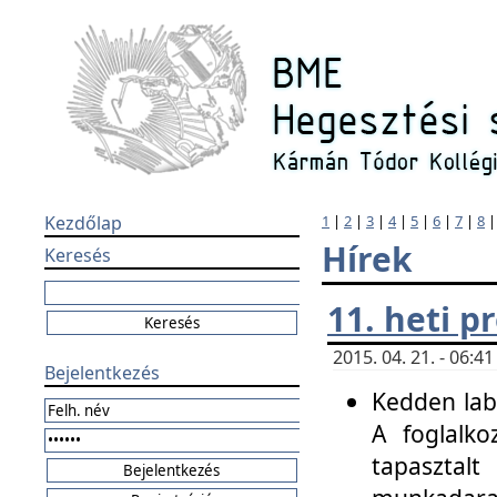
Kezdőlap
1
|
2
|
3
|
4
|
5
|
6
|
7
|
8
Hírek
Keresés
11. heti 
2015. 04. 21. - 06:
Bejelentkezés
Kedden labo
A foglalko
tapasztal