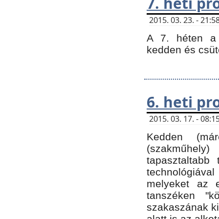
7. heti p
2015. 03. 23. - 21
A 7. héten a 
kedden és csüt
6. heti p
2015. 03. 17. - 08
Kedden (márc
(szakműhely)
tapasztaltabb 
technológiával
melyeket az e
tanszéken "k
szakaszának ki
alatt is az alko