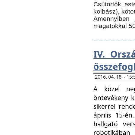
Csütörtök est
kolbász), köte
Amennyiben 
magatokkal 50
IV. Orsz
összefog
2016. 04. 18. - 1
A közel neg
öntevékeny k
sikerrel ren
április 15-é
hallgató ver
robotikába