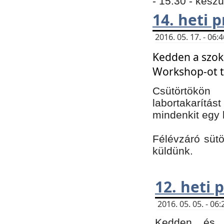
- 15:30 - kész
14. heti
2016. 05. 17. - 06
Kedden a szoká
Workshop-ot t
Csütörtökön
labortakarítást
mindenkit egy 
Félévzáró sütö
küldünk.
12. heti
2016. 05. 05. - 0
Kedden és c