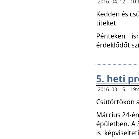
2016. 04. 12. - 1
Kedden és csü
titeket.
Pénteken is
érdeklődőt sz
5. heti 
2016. 03. 15. - 1
Csütörtökön a
Március 24-én
épületben. A 
is képviselte