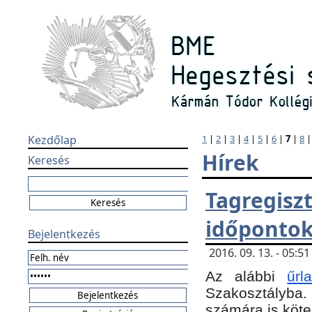
Kezdőlap
1
|
2
|
3
|
4
|
5
|
6
|
7
|
8
Hírek
Keresés
Tagregi
időponto
Bejelentkezés
2016. 09. 13. - 05:
Az alábbi
űr
Szakosztályba.
számára is köte