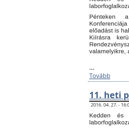
laborfoglalkoz
Pénteken 
Konferenciá
előadást is h
Kiírásra ke
Rendezvénysze
valamelyikre, 
...
Tovább
11. heti
2016. 04. 27. - 1
Kedden és c
laborfoglalkoz