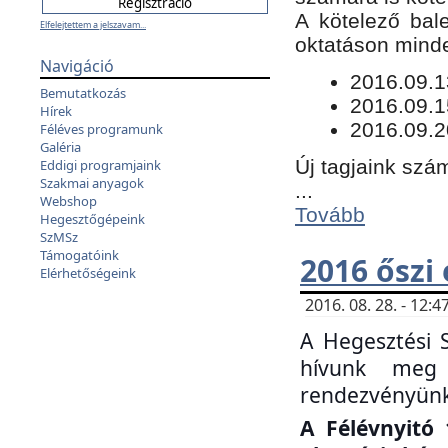
​A kötelező bal
Elfelejtettem a jelszavam...
oktatáson minde
Navigáció
​2016.09.
Bemutatkozás
2016.09.1
Hírek
2016.09.2
Féléves programunk
Galéria
Új tagjaink szám
Eddigi programjaink
Szakmai anyagok
...
Webshop
Tovább
Hegesztőgépeink
SzMSz
Támogatóink
2016 őszi
Elérhetőségeink
2016. 08. 28. - 12
A Hegesztési 
hívunk meg 
rendezvényünk
A Félévnyitó 