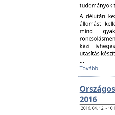
tudományok t
A délután ke
állomást kell
mind gyako
roncsolásmen
kézi ívheges
utasítás készít
...
Tovább
Országo
2016
2016. 04. 12. - 1