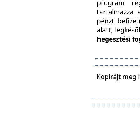
program reg
tartalmazza a
pénzt befizet
alatt, legkés
hegesztési fo
Kopirájt meg 