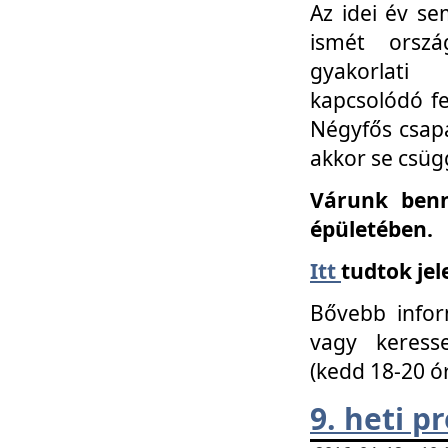
Az idei év se
ismét orszá
gyakorlati
kapcsolódó f
Négyfős csap
akkor se csüg
Várunk benn
épületében.
Itt
tudtok jel
Bővebb infor
vagy keress
(kedd 18-20 ó
9. heti 