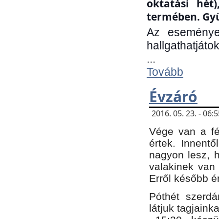
oktatási hét
termében. Gyü
Az eseménye
hallgathatjáto
...
Tovább
Évzáró
2016. 05. 23. - 06
Vége van a fé
értek. Innent
nagyon lesz, 
valakinek van
Erről később é
Póthét szerdá
látjuk tagjaink