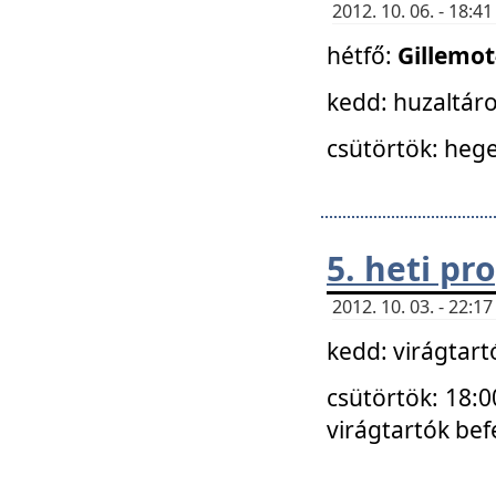
2012. 10. 06. - 18:
hétfő:
Gillemo
kedd: huzaltáro
csütörtök: hege
5. heti p
2012. 10. 03. - 22:
kedd: virágtar
csütörtök: 18:0
virágtartók bef