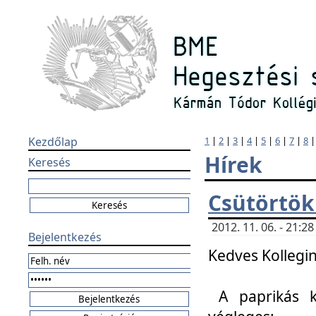
Kezdőlap
1
|
2
|
3
|
4
|
5
|
6
|
7
|
8
Hírek
Keresés
Csütörtök
2012. 11. 06. - 21:
Bejelentkezés
Kedves Kollegin
A paprikás k