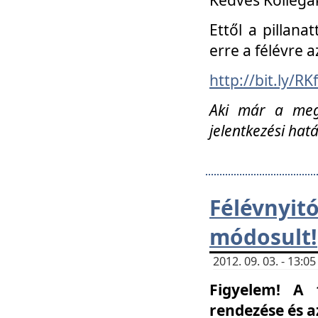
Ettől a pillana
erre a félévre a
http://bit.ly/RK
Aki már a megn
jelentkezési hat
Félévnyi
módosult!
2012. 09. 03. - 13:
Figyelem! A 
rendezése és 