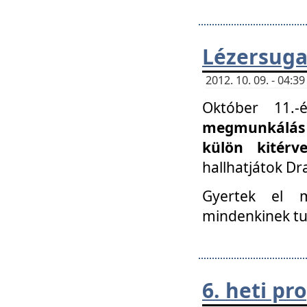
Lézersuga
2012. 10. 09. - 04:
Október 11.
megmunkálás 
külön kitér
hallhatjátok D
Gyertek el 
mindenkinek tu
6. heti p