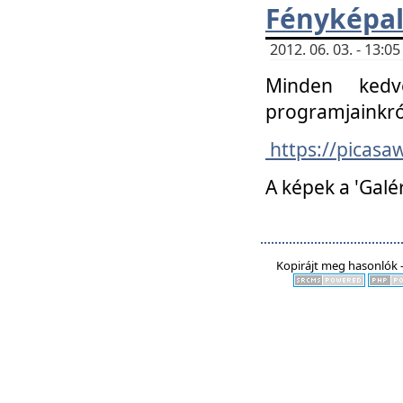
Fényképa
2012. 06. 03. - 13:
Minden kedv
programjainkró
https://picas
A képek a 'Galé
Kopirájt meg hasonlók -