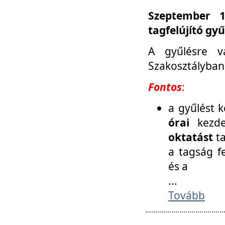
Szeptember 1
tagfelújító gy
A gyűlésre v
Szakosztályban
Fontos
:
a gyűlést 
órai
kezde
oktatást
t
a tagság f
és a
...
Tovább