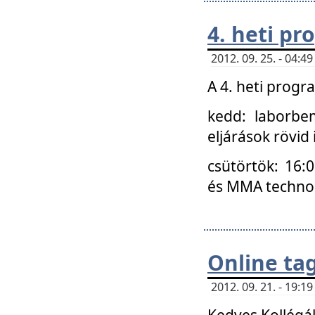
4. heti p
2012. 09. 25. - 04:
A 4. heti prog
kedd: laborbe
eljárások rövid
csütörtök: 16:
és MMA technoló
Online ta
2012. 09. 21. - 19:
Kedves Kollégá