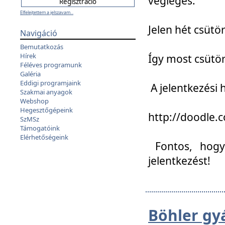
végleges:
Elfelejtettem a jelszavam...
Jelen hét csütör
Navigáció
Bemutatkozás
Hírek
Így most csütö
Féléves programunk
Galéria
Eddigi programjaink
A jelentkezési h
Szakmai anyagok
Webshop
Hegesztőgépeink
http://doodle
SzMSz
Támogatóink
Elérhetőségeink
Fontos, hogy 
jelentkezést!
Böhler gy