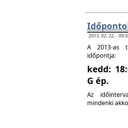
Időponto
2013. 02. 22. - 09
A 2013-as ta
időpontja:
kedd: 18:
G ép.
Az időinter
mindenki akko