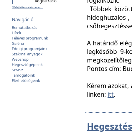
foglalkozik.
Többek között
Elfelejtettem a jelszavam...
hideghuzalo
Navigáció
csőhegesztéssel
Bemutatkozás
Hírek
Féléves programunk
A határidő elég
Galéria
Eddigi programjaink
legkésőbb 9-ko
Szakmai anyagok
megközelítőleg
Webshop
Hegesztőgépeink
Pontos cím: Bud
SzMSz
Támogatóink
Elérhetőségeink
Kérem azokat, a
linken:
itt
.
Hegesztés