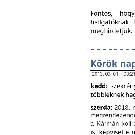
Fontos, hogy
hallgatóknak
meghirdetjük.
Körök nap
2013. 03. 01. - 08
kedd
: szekrén
többieknek he
szerda:
2013. 
megrendezendő 
a Kármán koli 
is képviselte