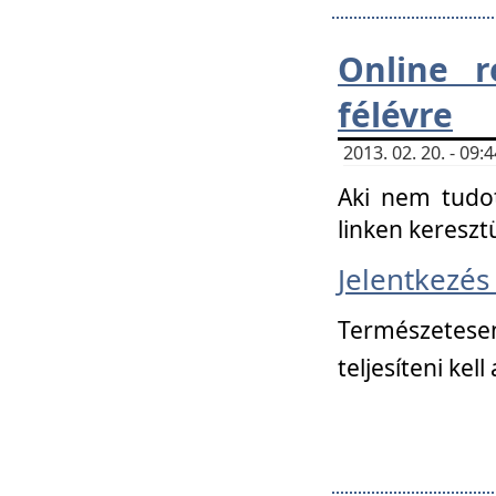
Online r
félévre
2013. 02. 20. - 09
Aki nem tudot
linken kereszt
Jelentkezé
Természetese
teljesíteni kell