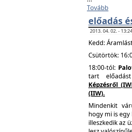
Tovább
előadás é
2013. 04. 02. - 13
Kedd: Áramlást
Csütörtök: 16:
18:00-tól:
Palo
tart előadá
Képzésről (IW
(IIW).
Mindenkit vá
hogy mi is egy
illeszkedik az
lesz valószínűl