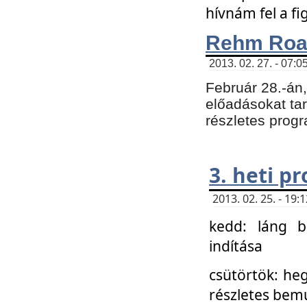
hívnám fel a f
Rehm Roa
2013. 02. 27. - 07:0
Február 28.-án
előadásokat tar
részletes prog
3. heti p
2013. 02. 25. - 19
kedd: láng b
indítása
csütörtök: he
részletes bemu