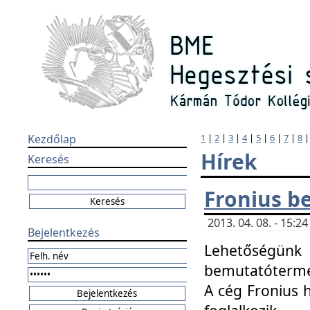
Kezdőlap
1
|
2
|
3
|
4
|
5
|
6
|
7
|
8
Hírek
Keresés
Fronius b
2013. 04. 08. - 15:
Bejelentkezés
Lehetőségünk 
bemutatótermét
A cég Fronius 