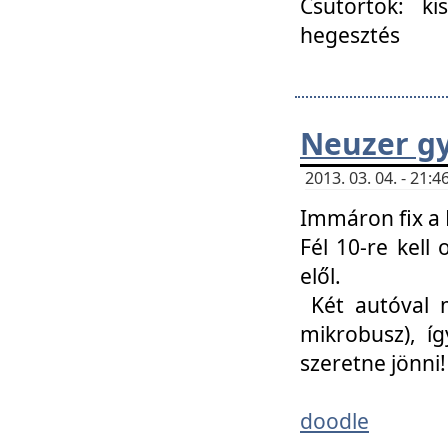
Csütörtök: ki
hegesztés
Neuzer gy
2013. 03. 04. - 21
Immáron fix a 
Fél 10-re kell
elől.
Két autóval 
mikrobusz), í
szeretne jönni!
doodle