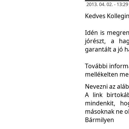
2013. 04. 02. - 13:
Kedves Kollegin
Idén is megren
jórészt, a ha
garantált a jó 
További informá
mellékelten me
Nevezni az aláb
A link birtoká
mindenkit, h
másoknak ne ok
Bármilyen
...