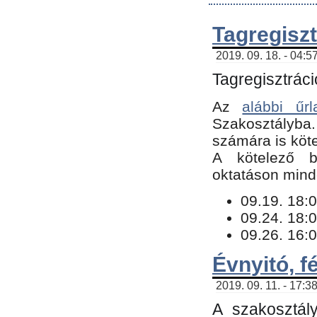
Tagregiszt
2019. 09. 18. - 04:5
Tagregisztráci
Az
alábbi űrl
Szakosztályba.
számára is köte
​A kötelező b
oktatáson minde
09.19. 18:0
09.24. 18:0
09.26. 16:0
Évnyitó, f
2019. 09. 11. - 17:3
A szakosztál