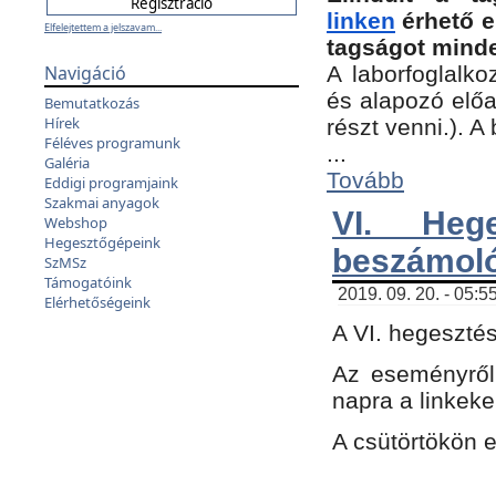
linken
érhető e
Elfelejtettem a jelszavam...
tagságot minde
Navigáció
A laborfoglalko
és alapozó előa
Bemutatkozás
Hírek
részt venni.). 
Féléves programunk
...
Galéria
Tovább
Eddigi programjaink
Szakmai anyagok
VI. Heg
Webshop
Hegesztőgépeink
beszámol
SzMSz
Támogatóink
2019. 09. 20. - 05:5
Elérhetőségeink
A VI. hegeszté
Az eseményről
napra a linkeke
A csütörtökön 