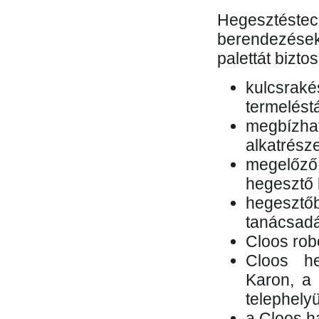
Hegesztés
berendezések 
palettát bizto
kulcsr
termelés
megbízh
alkatrésze
megelőző
hegesztő 
hegesztő
tanácsad
Cloos rob
Cloos he
Karon, a 
telephely
a Cloos h