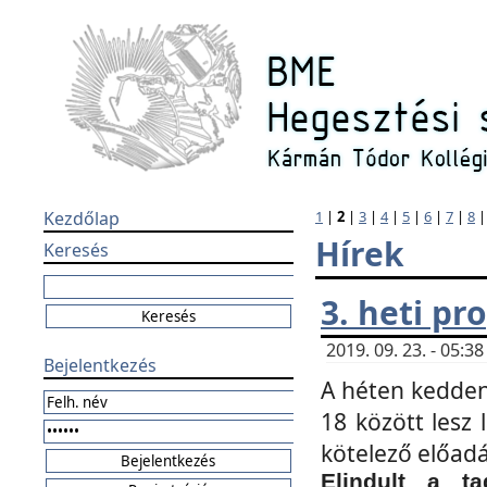
Kezdőlap
1
|
2
|
3
|
4
|
5
|
6
|
7
|
8
Hírek
Keresés
3. heti p
2019. 09. 23. - 05:
Bejelentkezés
A héten kedden
18 között lesz 
kötelező előad
Elindult a ta