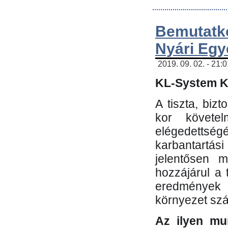
Bemutatk
Nyári Egy
2019. 09. 02. - 21:
KL-System Kf
A tiszta, bi
kor követe
elégedettség
karbantartás
jelentősen m
hozzájárul a
eredmények e
környezet sz
Az ilyen mu