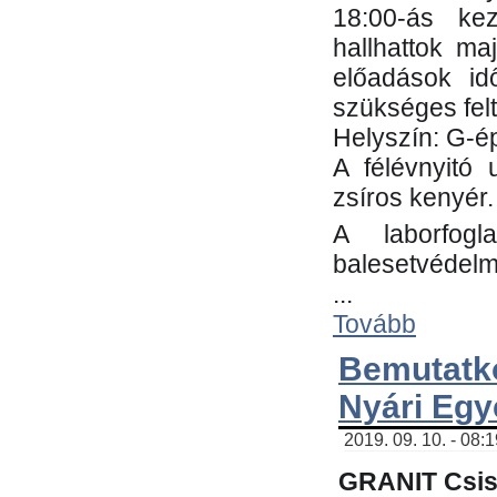
18:00-ás kez
hallhattok ma
előadások id
szükséges fel
Helyszín: G-ép
A félévnyitó 
zsíros kenyér.
A laborfogl
balesetvédelm
...
Tovább
Bemutatk
Nyári Egy
2019. 09. 10. - 08:
GRANIT Csis