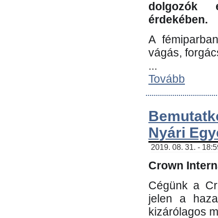
dolgozók 
érdekében.
A fémiparba
vágás, forgác
...
Tovább
Bemutatk
Nyári Egy
2019. 08. 31. - 18:
Crown Interna
Cégünk a Cro
jelen a haz
kizárólagos m