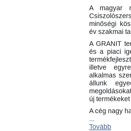
A magyar m
Csiszolósze
minőségi kös
év szakmai tap
A GRANIT ter
és a piaci i
termékfejles
illetve egy
alkalmas sze
állunk egye
megoldásokat
új termékeket 
A cég nagy ha
...
Tovább