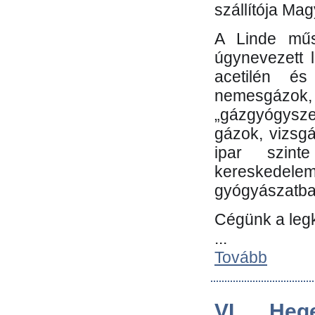
szállítója Ma
A Linde műs
úgynevezett 
acetilén és
nemesgáz
„gázgyógysze
gázok, vizsg
ipar szin
kereskedele
gyógyászatb
Cégünk a leg
...
Tovább
VI. Heg