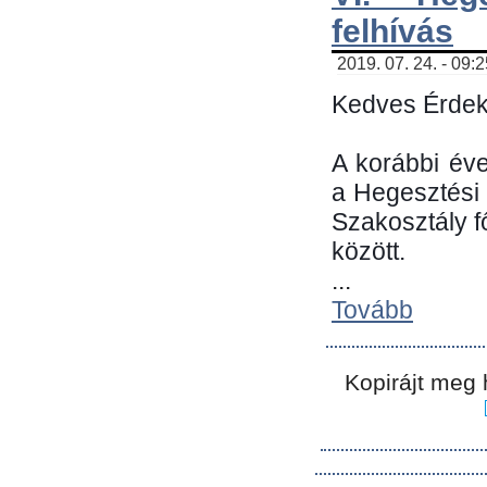
felhívás
2019. 07. 24. - 09:
Kedves Érdek
A korábbi év
a Hegesztési
Szakosztály 
között.
...
Tovább
Kopirájt meg 