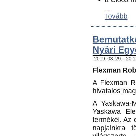
...
Tovább
Bemutatk
Nyári Egy
2019. 08. 29. - 20:
Flexman Robo
A Flexman Ro
hivatalos mag
A Yaskawa-Mo
Yaskawa Elec
termékei. Az e
napjainkra t