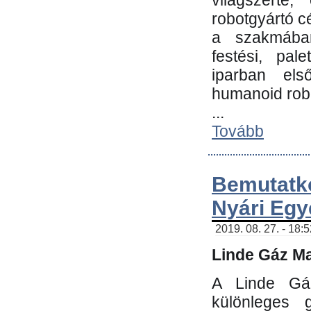
világszerte
robotgyártó c
a szakmában:
festési, pale
iparban els
humanoid robo
...
Tovább
Bemutatk
Nyári Egy
2019. 08. 27. - 18:
Linde Gáz Ma
A Linde Gáz
különleges 