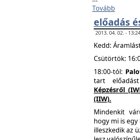
Tovább
előadás é
2013. 04. 02. - 13
Kedd: Áramlást
Csütörtök: 16:
18:00-tól:
Palo
tart előadá
Képzésről (IW
(IIW).
Mindenkit vá
hogy mi is egy
illeszkedik az
lesz valószínűl