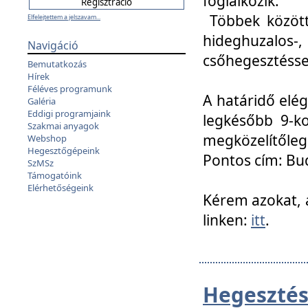
foglalkozik.
Többek között
Elfelejtettem a jelszavam...
hideghuzalo
Navigáció
csőhegesztéssel
Bemutatkozás
Hírek
Féléves programunk
A határidő elég
Galéria
Eddigi programjaink
legkésőbb 9-ko
Szakmai anyagok
megközelítőleg
Webshop
Hegesztőgépeink
Pontos cím: Bud
SzMSz
Támogatóink
Elérhetőségeink
Kérem azokat, a
linken:
itt
.
Hegesztés