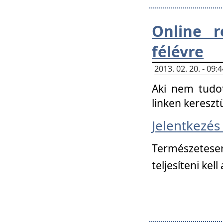
Online r
félévre
2013. 02. 20. - 09
Aki nem tudot
linken kereszt
Jelentkezé
Természetese
teljesíteni kell