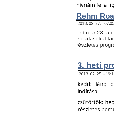
hívnám fel a f
Rehm Roa
2013. 02. 27. - 07:0
Február 28.-án
előadásokat tar
részletes prog
3. heti p
2013. 02. 25. - 19
kedd: láng b
indítása
csütörtök: he
részletes bemu