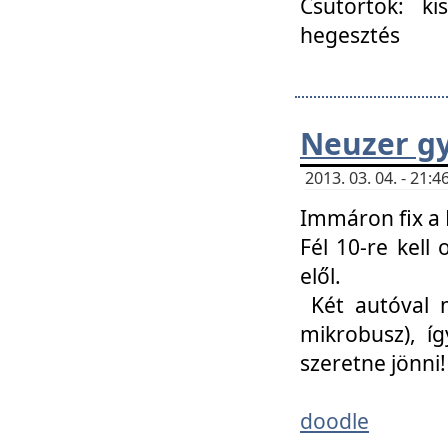
Csütörtök: ki
hegesztés
Neuzer gy
2013. 03. 04. - 21
Immáron fix a 
Fél 10-re kell
elől.
Két autóval 
mikrobusz), í
szeretne jönni!
doodle