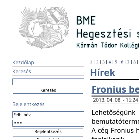
Kezdőlap
1
|
2
|
3
|
4
|
5
|
6
|
7
|
8
Hírek
Keresés
Fronius b
2013. 04. 08. - 15:
Bejelentkezés
Lehetőségünk 
bemutatótermét
A cég Fronius 