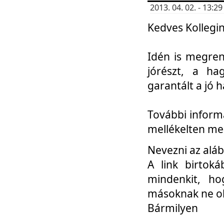
2013. 04. 02. - 13:
Kedves Kollegin
Idén is megren
jórészt, a ha
garantált a jó 
További informá
mellékelten me
Nevezni az aláb
A link birtoká
mindenkit, h
másoknak ne ok
Bármilyen
...