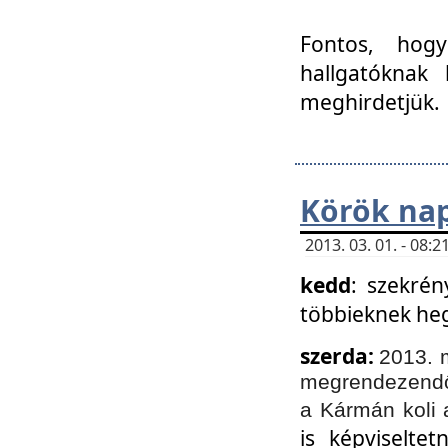
Fontos, hogy
hallgatóknak
meghirdetjük.
Körök nap
2013. 03. 01. - 08
kedd
: szekrén
többieknek he
szerda:
2013. 
megrendezendő 
a Kármán koli 
is képviselte