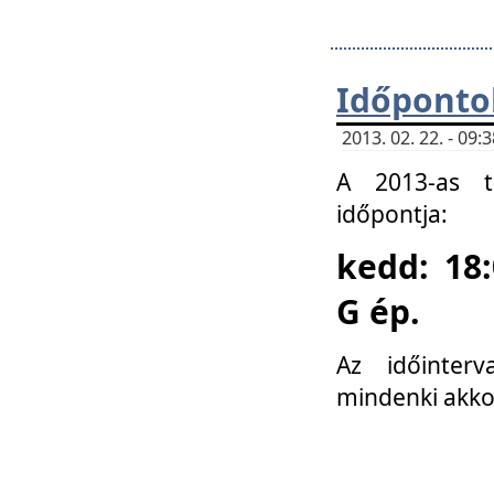
Időponto
2013. 02. 22. - 09
A 2013-as ta
időpontja:
kedd: 18:
G ép.
Az időinter
mindenki akko