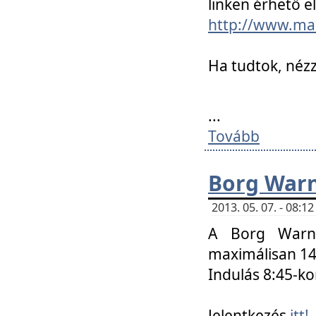
linken érhető el
http://www.mac
Ha tudtok, nézz
...
Tovább
Borg Warn
2013. 05. 07. - 08:
A Borg Warne
maximálisan 14 
Indulás 8:45-ko
Jelentkezés
itt!