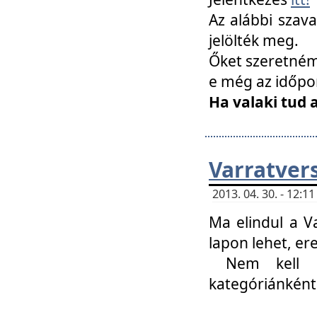
Az alábbi szav
jelölték meg.
Őket szeretném 
e még az időpo
Ha valaki tud 
Varratver
2013. 04. 30. - 12:
Ma elindul a V
lapon lehet, er
Nem kell mi
kategóriánként 