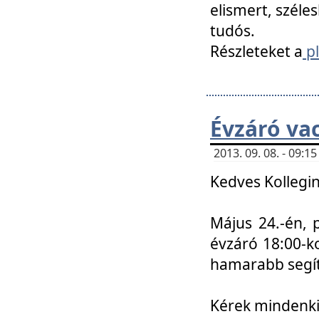
elismert, széle
tudós.
Részleteket a
pl
Évzáró va
2013. 09. 08. - 09:
Kedves Kollegin
Május 24.-én, 
évzáró 18:00-ko
hamarabb segít
Kérek mindenkit