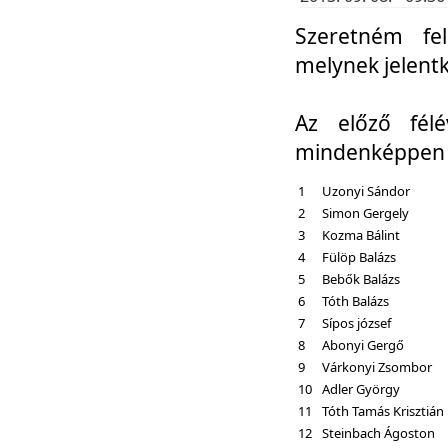
Szeretném fel
melynek jelent
Az előző fél
mindenképpen a
1
Uzonyi Sándor
2
Simon Gergely
3
Kozma Bálint
4
Fülöp Balázs
5
Bebők Balázs
6
Tóth Balázs
7
Sípos józsef
8
Abonyi Gergő
9
Várkonyi Zsombor
10
Adler György
11
Tóth Tamás Krisztián
12
Steinbach Ágoston