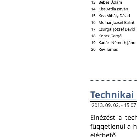
13
Bebesi Ádám
14
Kiss Attila István
15
Kiss Mihály Dávid
16
Molnár József Bálint
17
Csurgai József Dávid
18
Koncz Gergő
19
Kádár- Németh Jáno
20
Rév Tamás
Technikai
2013. 09. 02. - 15:
Elnézést a tec
függetlenül a 
elérhető.