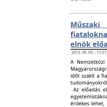
Műsza
fiatalokn
elnök elő
2013. 06. 03. - 11:
A Nemzetközi 
Magyarországr
időt szakít a f
tudományokról 
Az előadás el
egyetemisták
érdekes lehet,