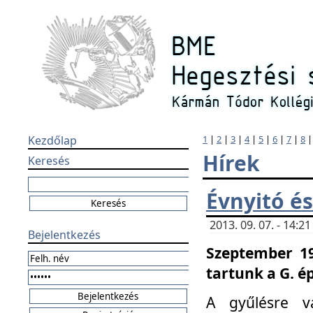
Kezdőlap
1
|
2
|
3
|
4
|
5
|
6
|
7
|
8
Hírek
Keresés
Évnyitó és
2013. 09. 07. - 14:
Bejelentkezés
Szeptember 19
tartunk a G. é
A gyűlésre v