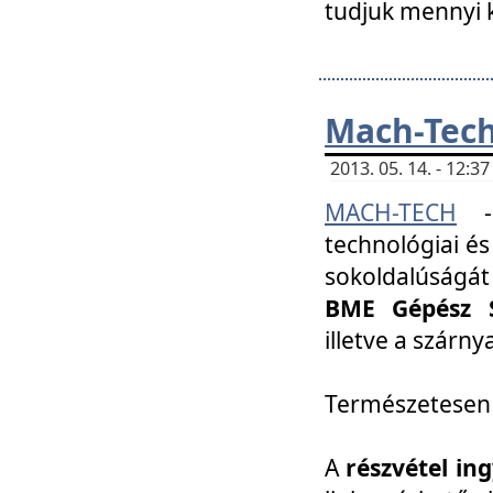
tudjuk mennyi k
Mach-Tech 
2013. 05. 14. - 12:
MACH-TECH
technológiai és
sokoldalúságát
BME Gépész S
illetve a szárn
Természetesen
A
részvétel in