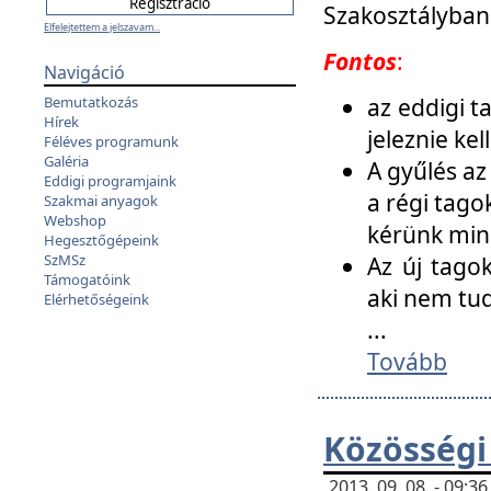
Szakosztályban
Elfelejtettem a jelszavam...
Fontos
:
Navigáció
az eddigi 
Bemutatkozás
Hírek
jeleznie ke
Féléves programunk
Galéria
A gyűlés az
Eddigi programjaink
a régi tago
Szakmai anyagok
Webshop
kérünk min
Hegesztőgépeink
SzMSz
Az új tago
Támogatóink
aki nem tud
Elérhetőségeink
...
Tovább
Közösségi
2013. 09. 08. - 09: