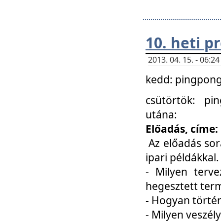
10. heti 
2013. 04. 15. - 06:
kedd: pingpong 
csütörtök: pi
utána:
Előadás, címe:
Az előadás sor
ipari példákkal
- Milyen terve
hegesztett ter
- Hogyan törté
- Milyen veszély