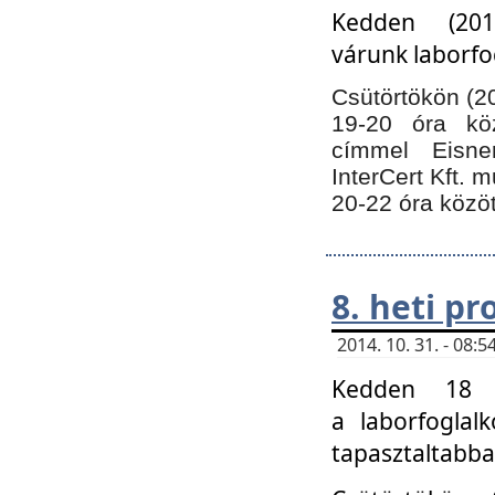
Kedden (201
várunk laborfo
Csütörtökön (20
19-20 óra kö
címmel Eisne
InterCert Kft. 
20-22 óra közöt
8. heti p
2014. 10. 31. - 08
Kedden 18 ó
a laborfoglal
tapasztaltabba