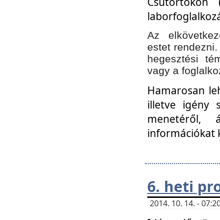
Csütörtökön 
laborfoglalkozá
Az elkövetke
estet rendezni
hegesztési té
vagy a foglalko
Hamarosan lehe
illetve igény
menetéről, á
információkat 
6. heti p
2014. 10. 14. - 07