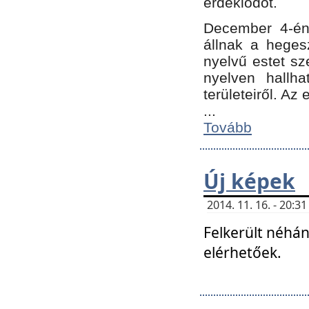
érdeklődőt.
December 4-én
állnak a hegesz
nyelvű estet sz
nyelven hallh
területeiről. A
...
Tovább
Új képek
2014. 11. 16. - 20:
Felkerült néhán
elérhetőek.