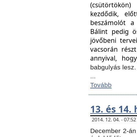
(csütörtökön
kezdődik, elő
beszámolót a 
Bálint pedig ö
jövőbeni terve
vacsorán részt
annyival, hogy
babgulyás lesz
...
Tovább
13. és 14.
2014. 12. 04. - 07:
December 2-án 