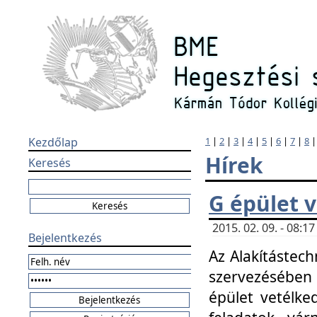
Kezdőlap
1
|
2
|
3
|
4
|
5
|
6
|
7
|
8
Hírek
Keresés
G épület 
2015. 02. 09. - 08:
Bejelentkezés
Az Alakítástech
szervezésében
épület vetélke