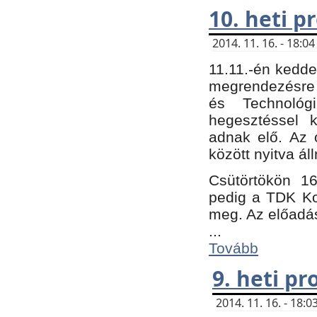
10. heti 
2014. 11. 16. - 18:
11.11.-én kedde
megrendezésre 
és Technológ
hegesztéssel k
adnak elő. Az o
között nyitva ál
Csütörtökön 16
pedig a TDK Kon
meg. Az előadá
...
Tovább
9. heti p
2014. 11. 16. - 18