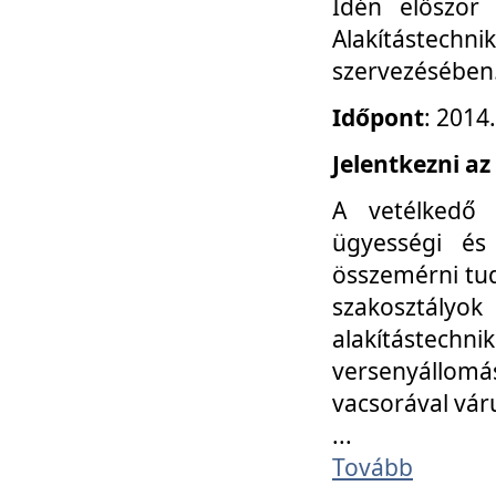
Idén először
Alakítástechni
szervezésében
Időpont
: 2014
Jelentkezni az
A vetélkedő 
ügyességi és
összemérni tud
szakosztályok 
alakítástec
versenyállom
vacsorával vár
...
Tovább