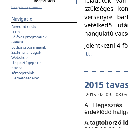
feladatok vá
szükséges kom
Elfelejtettem a jelszavam...
versenyre bár
Navigáció
vetélkedő ut
Bemutatkozás
Hírek
hangulatú vacso
Féléves programunk
Galéria
Jelentkezni 4 f
Eddigi programjaink
itt.
Szakmai anyagok
Webshop
Hegesztőgépeink
SzMSz
Támogatóink
Elérhetőségeink
2015 tavas
2015. 02. 09. - 08:
A Hegesztési 
érdeklődő hallg
A tagtoborzó i