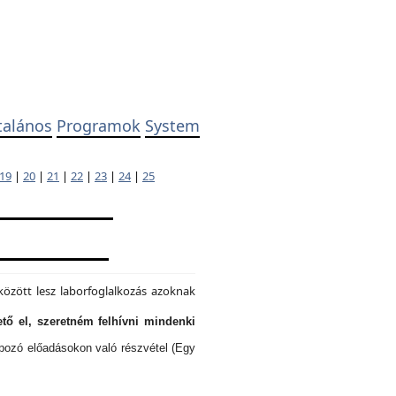
talános
Programok
System
19
|
20
|
21
|
22
|
23
|
24
|
25
özött lesz laborfoglalkozás azoknak
tő el, szeretném felhívni mindenki
lapozó előadásokon való részvétel (Egy