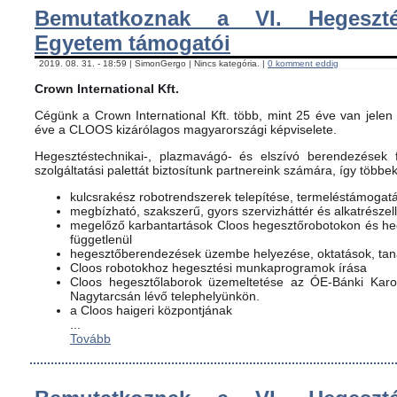
Bemutatkoznak a VI. Hegeszté
Egyetem támogatói
2019. 08. 31. - 18:59 | SimonGergo | Nincs kategória. |
0 komment eddig
Crown International Kft.
Cégünk a Crown International Kft. több, mint 25 éve van jelen 
éve a CLOOS kizárólagos magyarországi képviselete.
Hegesztéstechnikai-, plazmavágó- és elszívó berendezések f
szolgáltatási palettát biztosítunk partnereink számára, így többe
kulcsrakész robotrendszerek telepítése, termeléstámogat
megbízható, szakszerű, gyors szervizháttér és alkatrészel
megelőző karbantartások Cloos hegesztőrobotokon és h
függetlenül
hegesztőberendezések üzembe helyezése, oktatások, ta
Cloos robotokhoz hegesztési munkaprogramok írása
Cloos hegesztőlaborok üzemeltetése az ÓE-Bánki Karon
Nagytarcsán lévő telephelyünkön.
a Cloos haigeri központjának
...
Tovább