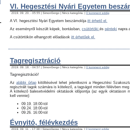
VI. Hegesztési Nyári Egyetem besz
2019. 09. 20. - 05:55 | SimonGergo | Nincs kategória. |
0 komment eddig
A VI. hegesztési Nyári Egyetem beszámolója
itt érhető el.
Az eseményről készült képek, bontásban,
csütörtöki
és
pénteki
napra a
A csütörtökön elhangzott előadások
itt érhetőek el.
Tagregisztráció
2019. 09. 18. - 04:57 | SimonGergo | Nincs kategória. |
0 komment eddig
Tagregisztráció!
Az
alábbi űrlap
kitöltésével lehet jelentkezni a Hegesztési Szakoszt
regisztrált tagok számára is kötelező, a tagságot minden félévben meg k
​A kötelező balesetvédelmi oktatások időpontja (az egyik oktatáson 
kell vennie):
09.19. 18:00-tól
09.24. 18:00-tól
09.26. 16:00-tól
Évnyitó, félévkezdés
2019. 09. 11. - 17:38 | SimonGergo | Nincs kategória. |
0 komment eddig