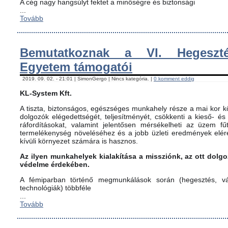
A cég nagy hangsúlyt fektet a minőségre és biztonsági
...
Tovább
Bemutatkoznak a VI. Hegeszté
Egyetem támogatói
2019. 09. 02. - 21:01 | SimonGergo | Nincs kategória. |
0 komment eddig
KL-System Kft.
A tiszta, biztonságos, egészséges munkahely része a mai kor kö
dolgozók elégedettségét, teljesítményét, csökkenti a kieső- és
ráfordításokat, valamint jelentősen mérsékelheti az üzem fűt
termelékenység növeléséhez és a jobb üzleti eredmények elér
kívüli környezet számára is hasznos.
Az ilyen munkahelyek kialakítása a missziónk, az ott dol
védelme érdekében.
A fémiparban történő megmunkálások során (hegesztés, vág
technológiák) többféle
...
Tovább