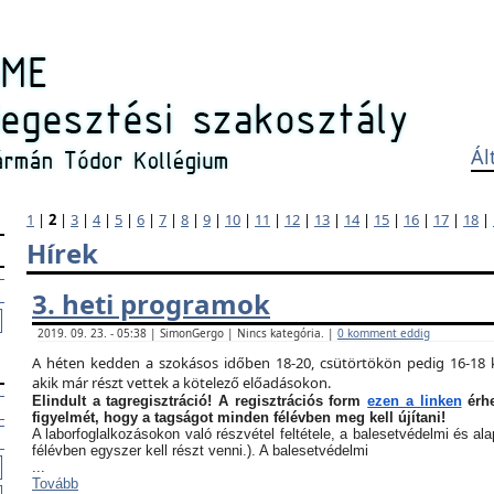
Ál
1
|
2
|
3
|
4
|
5
|
6
|
7
|
8
|
9
|
10
|
11
|
12
|
13
|
14
|
15
|
16
|
17
|
18
|
Hírek
3. heti programok
2019. 09. 23. - 05:38 | SimonGergo | Nincs kategória. |
0 komment eddig
A héten kedden a szokásos időben 18-20, csütörtökön pedig 16-18 k
akik már részt vettek a kötelező előadásokon.
Elindult a tagregisztráció! A regisztrációs form
ezen a linken
érhe
figyelmét, hogy a tagságot minden félévben meg kell újítani!
A laborfoglalkozásokon való részvétel feltétele, a balesetvédelmi és a
félévben egyszer kell részt venni.). A balesetvédelmi
...
Tovább