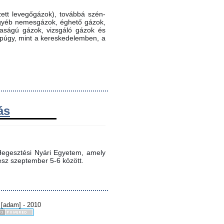
ett levegőgázok), továbbá szén-
 egyéb nemesgázok, éghető gázok,
ztaságú gázok, vizsgáló gázok és
ppúgy, mint a kereskedelemben, a
ás
egesztési Nyári Egyetem, amely 
sz szeptember 5-6 között.
 [adam] - 2010