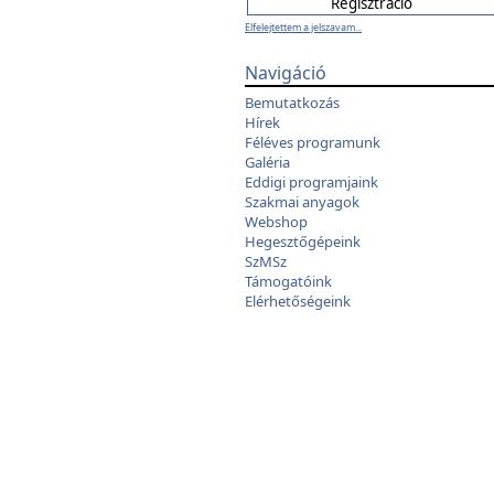
Elfelejtettem a jelszavam...
Navigáció
Bemutatkozás
Hírek
Féléves programunk
Galéria
Eddigi programjaink
Szakmai anyagok
Webshop
Hegesztőgépeink
SzMSz
Támogatóink
Elérhetőségeink