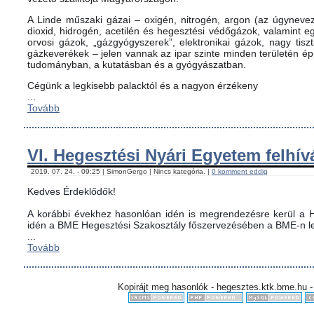
A Linde műszaki gázai – oxigén, nitrogén, argon (az úgynevez
dioxid, hidrogén, acetilén és hegesztési védőgázok, valamint
orvosi gázok, „gázgyógyszerek”, elektronikai gázok, nagy tis
gázkeverékek – jelen vannak az ipar szinte minden területén é
tudományban, a kutatásban és a gyógyászatban.
Cégünk a legkisebb palacktól és a nagyon érzékeny
...
Tovább
VI. Hegesztési Nyári Egyetem felhív
2019. 07. 24. - 09:25 | SimonGergo | Nincs kategória. |
0 komment eddig
Kedves Érdeklődők!
A korábbi évekhez hasonlóan idén is megrendezésre kerül a H
idén a BME Hegesztési Szakosztály főszervezésében a BME-n le
...
Tovább
Kopirájt meg hasonlók - hegesztes.ktk.bme.hu -