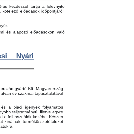
ás kezdéssel tartja a félévnyitó
a kötelező előadások időpontjáról.
nyér.
elmi és alapozó előadásokon való
si Nyári
erszámgyártó Kft. Magyarország
atvan év szakmai tapasztalatával
és a piaci igények folyamatos
gyobb teljesítményű, illetve egyre
ad a felhasználók kezébe. Készen
t kínálnak, termékösszetételeket
datokra.