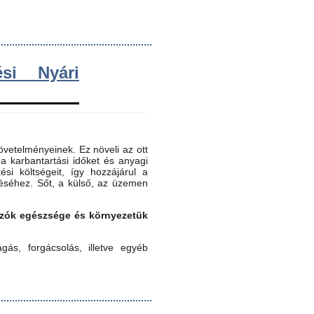
si Nyári
vetelményeinek. Ez növeli az ott
 a karbantartási időket és anyagi
ési költségeit, így hozzájárul a
éséhez. Sőt, a külső, az üzemen
gozók egészsége és környezetük
ás, forgácsolás, illetve egyéb