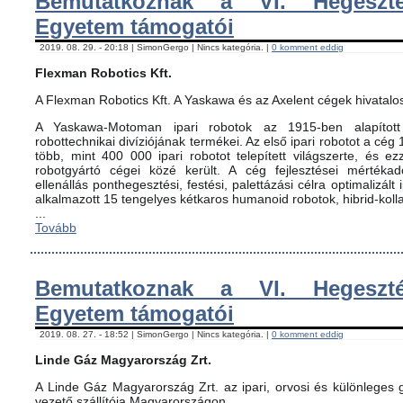
Bemutatkoznak a VI. Hegeszté
Egyetem támogatói
2019. 08. 29. - 20:18 | SimonGergo | Nincs kategória. |
0 komment eddig
Flexman Robotics Kft.
A Flexman Robotics Kft. A Yaskawa és az Axelent cégek hivatalo
A Yaskawa-Motoman ipari robotok az 1915-ben alapított 
robottechnikai divíziójának termékei. Az első ipari robotot a cég
több, mint 400 000 ipari robotot telepített világszerte, és ez
robotgyártó cégei közé került. A cég fejlesztései mértéka
ellenállás ponthegesztési, festési, palettázási célra optimalizált
alkalmazott 15 tengelyes kétkaros humanoid robotok, hibrid-koll
...
Tovább
Bemutatkoznak a VI. Hegeszté
Egyetem támogatói
2019. 08. 27. - 18:52 | SimonGergo | Nincs kategória. |
0 komment eddig
Linde Gáz Magyarország Zrt.
A Linde Gáz Magyarország Zrt. az ipari, orvosi és különleges
vezető szállítója Magyarországon.