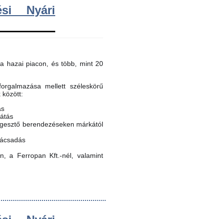
si Nyári
a hazai piacon, és több, mint 20
orgalmazása mellett széleskörű
k között:
ás
látás
egesztő berendezéseken márkától
nácsadás
, a Ferropan Kft.-nél, valamint