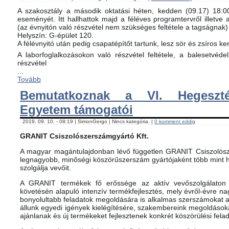
A szakosztály a második oktatási héten, kedden (09.17) 18:00-
eseményét. Itt hallhattok majd a féléves programtervről illetve 
(az évnyitón való részvétel nem szükséges feltétele a tagságnak)
Helyszín: G-épület 120.
A félévnyitó után pedig csapatépítőt tartunk, lesz sör és zsíros ke
A laborfoglalkozásokon való részvétel feltétele, a balesetvéd
részvétel
...
Tovább
Bemutatkoznak a VI. Hegeszté
Egyetem támogatói
2019. 09. 10. - 08:19 | SimonGergo | Nincs kategória. |
0 komment eddig
GRANIT Csiszolószerszámgyártó Kft.
A magyar magántulajdonban lévő független GRANIT Csiszolósz
legnagyobb, minőségi köszörűszerszám gyártójaként több mint h
szolgálja vevőit.
A GRANIT termékek fő erőssége az aktív vevőszolgálaton 
követésén alapuló intenzív termékfejlesztés, mely évről-évre na
bonyolultabb feladatok megoldására is alkalmas szerszámokat 
állunk egyedi igények kielégítésére, szakembereink megoldásoka
ajánlanak és új termékeket fejlesztenek konkrét köszörülési fela