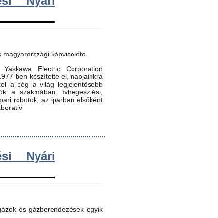
si Nyári
s magyarországi képviselete.
Yaskawa Electric Corporation
 1977-ben készítette el, napjainkra
zel a cég a világ legjelentősebb
dók a szakmában: ívhegesztési,
 ipari robotok, az iparban elsőként
aboratív
si Nyári
 gázok és gázberendezések egyik