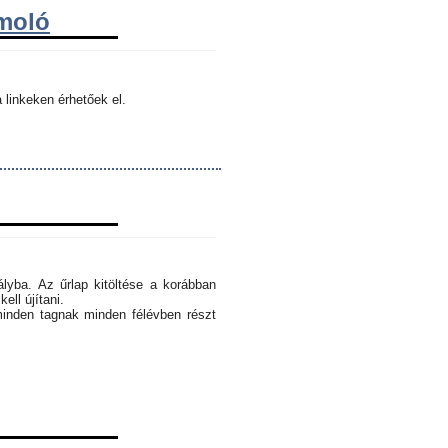
ámoló
 linkeken érhetőek el.
ályba. Az űrlap kitöltése a korábban
ell újítani.
minden tagnak minden félévben részt