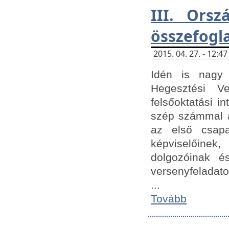
III. Orsz
összefogl
2015. 04. 27. - 12:
Idén is nagy 
Hegesztési Ve
felsőoktatási 
szép számmal a
az első csap
képviselőine
dolgozóinak é
versenyfeladato
...
Tovább