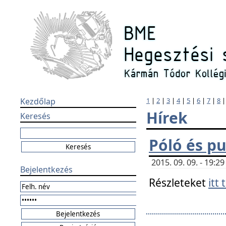
Kezdőlap
1
|
2
|
3
|
4
|
5
|
6
|
7
|
8
Hírek
Keresés
Póló és pu
2015. 09. 09. - 19:
Bejelentkezés
Részleteket
itt 