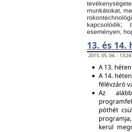
tevékenységet
munkátokat, me
rokontechnoló
kapcsolódik;
eseményen, hogy
13. és 14.
2015. 05. 04. - 13:
A 13. héten
A 14. héten
félévzáró v
Az alább
programfel
póthét csü
programja,
kerül meg