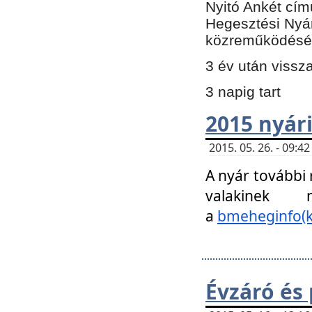
Nyitó Ankét cím
Hegesztési Nyá
közreműködésé
3 év után vissz
3 napig tart
2015 nyári
2015. 05. 26. - 09:
A nyár további
valakinek
a
bmeheginfo(k
Évzáró és