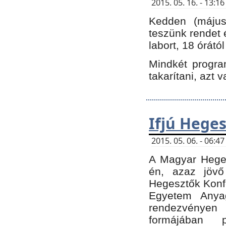
2015. 05. 16. - 13:
Kedden (május 
teszünk rendet 
labort, 18 órátó
Mindkét program
takarítani, azt 
Ifjú Hege
2015. 05. 06. - 06:
A Magyar Heges
én, azaz jövő
Hegesztők Konfe
Egyetem Anyag
rendezvén
formájában 