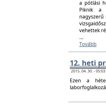
a pótlási h
Piknik a 
nagyszerű 
vizsgaidő
vehettek ré
...
Tovább
12. heti 
2015. 04. 30. - 05:
Ezen a héte
laborfoglalkozá