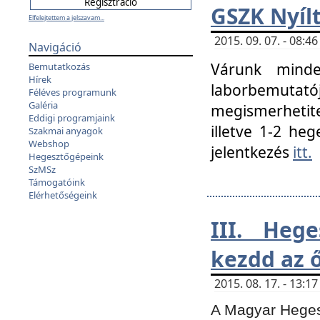
GSZK Nyíl
Elfelejtettem a jelszavam...
2015. 09. 07. - 08:
Navigáció
Várunk minde
Bemutatkozás
Hírek
laborbemutató
Féléves programunk
Galéria
megismerhetite
Eddigi programjaink
illetve 1-2 heg
Szakmai anyagok
Webshop
jelentkezés
itt.
Hegesztőgépeink
SzMSz
Támogatóink
Elérhetőségeink
III. Heg
kezdd az ő
2015. 08. 17. - 13:
A Magyar Hegesz