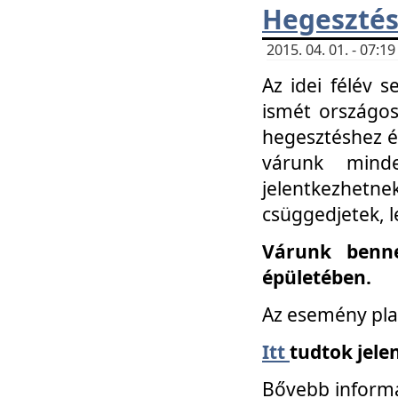
Hegesztés
2015. 04. 01. - 07:
Az idei félév 
ismét országos
hegesztéshez é
várunk mind
jelentkezhe
csüggedjetek, l
Várunk benne
épületében.
Az esemény pla
Itt
tudtok jele
Bővebb informá