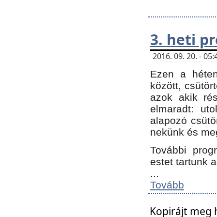
3. heti 
2016. 09. 20. - 0
Ezen a héte
között, csütör
azok akik ré
elmaradt: ut
alapozó csütör
nekünk és meg
További progr
estet tartunk 
...
Tovább
Kopirájt meg 