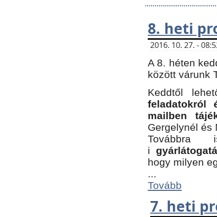
8. heti p
2016. 10. 27. - 08
A 8. héten ked
között várunk T
Keddtől leh
feladatokról
mailben tájé
Gergelynél és 
Továbbra 
i
gyárlátoga
hogy milyen e
...
Tovább
7. heti 