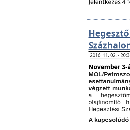
Jelentkezés 4 
Hegesz
Százhalo
2016. 11. 02. - 20
November 3-á
MOL/Petr
esettanulmá
végzett munká
a hegesztőm
olajfinomító 
Hegesztési Sz
A kapcsolódó