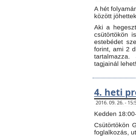
A hét folyamá
között jöhette
Aki a hegeszt
csütörtökön i
estebédet sze
forint, ami 2 
tartalmazza.
tagjainál lehet
4. heti 
2016. 09. 26. - 1
Kedden 18:00-t
Csütörtökön G
foglalkozás, ut