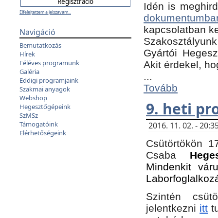
Idén is meghird
Elfelejtettem a jelszavam...
dokumentumba
kapcsolatban ke
Navigáció
Szakosztályunk 
Bemutatkozás
Gyártói Hegeszt
Hírek
Féléves programunk
Akit érdekel, h
Galéria
...
Eddigi programjaink
Tovább
Szakmai anyagok
Webshop
9. heti p
Hegesztőgépeink
SzMSz
Támogatóink
2016. 11. 02. - 20
Elérhetőségeink
Csütörtökön 17
Csaba
Hege
Mindenkit vár
Laborfoglalkoz
Szintén csüt
jelentkezni
itt
tu