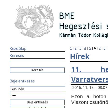
Kezdőlap
1
|
2
|
3
|
4
|
5
|
6
|
7
|
8
Hírek
Keresés
11. h
Varratver
Bejelentkezés
2016. 11. 15. - 08:
Ezen a héten 
Viszont csütört