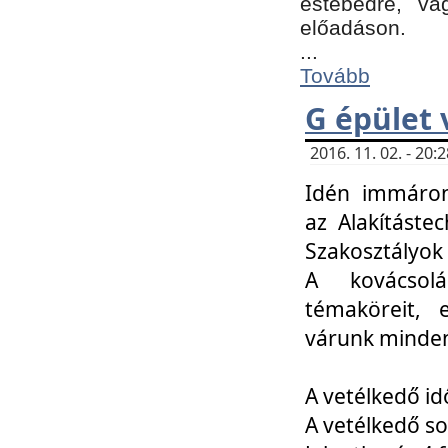
estebédre, va
előadáson.
...
Tovább
G épület 
2016. 11. 02. - 20
Idén immáro
az Alakításte
Szakosztályok
A kovácsolá
témaköreit, e
várunk minden
A vetélkedő id
A vetélkedő so