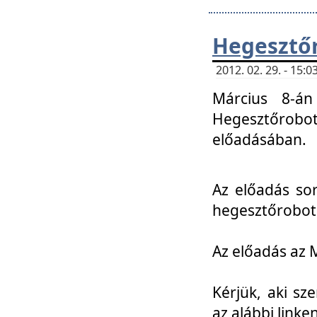
Hegesztőr
2012. 02. 29. - 15:
Március 8-án
Hegesztőrobo
előadásában.
Az előadás so
hegesztőroboto
Az előadás az 
Kérjük, aki sz
az alábbi linken