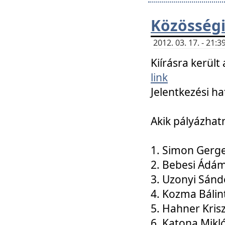
Közösségi
2012. 03. 17. - 21
Kiírásra kerül
link
Jelentkezési ha
Akik pályázhat
1. Simon Gerge
2. Bebesi Ádá
3. Uzonyi Sánd
4. Kozma Bálin
5. Hahner Kris
6. Katona Mikl