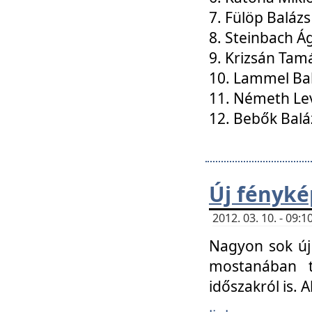
7. Fülöp Balázs
8. Steinbach Á
9. Krizsán Tam
10. Lammel Ba
11. Németh Le
12. Bebők Balá
Új fényké
2012. 03. 10. - 09
Nagyon sok új 
mostanában t
időszakról is. A