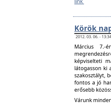
link
Körök na
2012. 03. 06. - 13
Március 7.-
megrendezésre
képviselteti 
látogasson ki 
szakosztályt, b
fontos a jó ha
erősebb közöss
Várunk mindenk