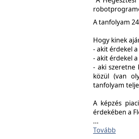
robotprogramo
A tanfolyam 24
Hogy kinek ajá
- akit érdekel 
- akit érdekel
- aki szeretne 
közül (van ol
tanfolyam telje
A képzés piac
érdekében a F
...
Tovább