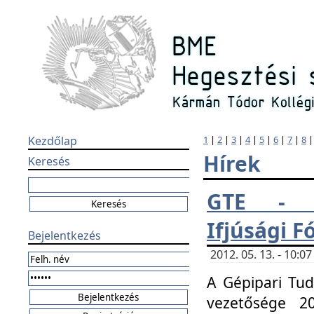
Kezdőlap
1
|
2
|
3
|
4
|
5
|
6
|
7
|
8
Hírek
Keresés
GTE - H
Ifjúsági 
Bejelentkezés
2012. 05. 13. - 10:
A Gépipari Tu
vezetősége 20