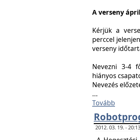
A verseny ápril
Kérjük a vers
perccel jelenje
verseny időtar
Nevezni 3-4 f
hiányos csapat
Nevezés előze
...
Tovább
Robotpro
2012. 03. 19. - 20:
A Hegesztési S