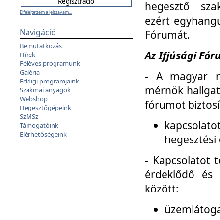
hegesztő sza
Elfelejtettem a jelszavam...
ezért egyhangú
Navigáció
Fórumát.
Bemutatkozás
Az Ifjúsági Fóru
Hírek
Féléves programunk
Galéria
- A magyar m
Eddigi programjaink
mérnök hallgat
Szakmai anyagok
Webshop
fórumot biztosí
Hegesztőgépeink
SzMSz
kapcsolat
Támogatóink
Elérhetőségeink
hegesztési 
- Kapcsolatot t
érdeklődő és 
között:
üzemlátoga