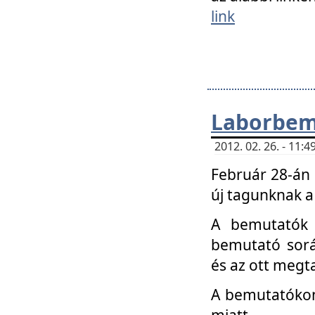
link
Laborbem
2012. 02. 26. - 11:
Február 28-án
új tagunknak a
A bemutatók 
bemutató sorá
és az ott megta
A bemutatókon 
miatt.