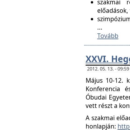
szakmai r
előadások, 
szimpózium
...
Tovább
XXVI. Heg
2012. 05. 13. - 09:
Május 10-12. k
Konferencia é
Óbudai Egyetem
vett részt a ko
A szakmai előa
honlapján:
http