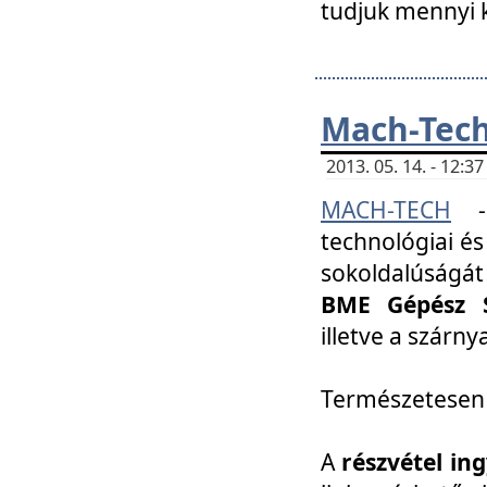
tudjuk mennyi k
Mach-Tech 
2013. 05. 14. - 12:
MACH-TECH
technológiai és
sokoldalúságát
BME Gépész S
illetve a szárn
Természetesen
A
részvétel in