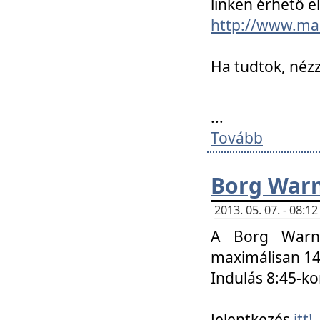
linken érhető el
http://www.mac
Ha tudtok, nézz
...
Tovább
Borg Warn
2013. 05. 07. - 08:
A Borg Warne
maximálisan 14 
Indulás 8:45-ko
Jelentkezés
itt!