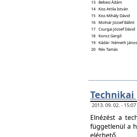
13
Bebesi Ádám
14
Kiss Attila István
15
Kiss Mihály Dávid
16
Molnár József Bálint
17
Csurgai József Dávid
18
Koncz Gergő
19
Kádár- Németh Jáno
20
Rév Tamás
Technikai
2013. 09. 02. - 15:
Elnézést a tec
függetlenül a 
elérhető.