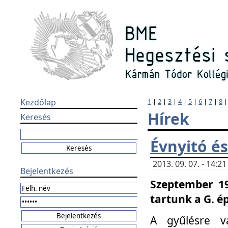
Kezdőlap
1
|
2
|
3
|
4
|
5
|
6
|
7
|
8
Hírek
Keresés
Évnyitó és
2013. 09. 07. - 14:
Bejelentkezés
Szeptember 19
tartunk a G. é
A gyűlésre v