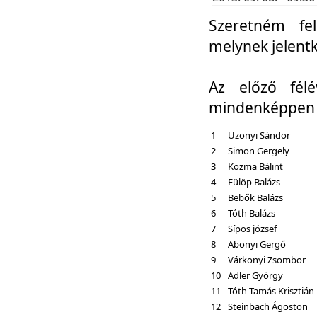
Szeretném fel
melynek jelent
Az előző fél
mindenképpen a
1
Uzonyi Sándor
2
Simon Gergely
3
Kozma Bálint
4
Fülöp Balázs
5
Bebők Balázs
6
Tóth Balázs
7
Sípos józsef
8
Abonyi Gergő
9
Várkonyi Zsombor
10
Adler György
11
Tóth Tamás Krisztián
12
Steinbach Ágoston