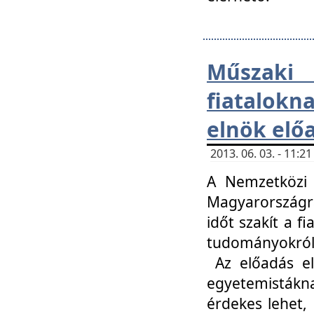
Műsza
fiatalokn
elnök elő
2013. 06. 03. - 11:
A Nemzetközi 
Magyarországr
időt szakít a f
tudományokról 
Az előadás el
egyetemisták
érdekes lehet,