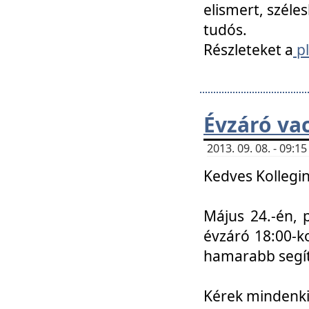
elismert, széle
tudós.
Részleteket a
pl
Évzáró va
2013. 09. 08. - 09:
Kedves Kollegin
Május 24.-én, 
évzáró 18:00-ko
hamarabb segít
Kérek mindenkit