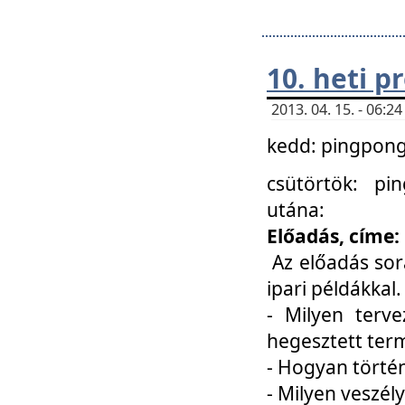
10. heti 
2013. 04. 15. - 06:
kedd: pingpong 
csütörtök: pi
utána:
Előadás, címe:
Az előadás sor
ipari példákkal
- Milyen terve
hegesztett ter
- Hogyan törté
- Milyen veszély