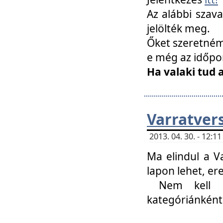
Az alábbi szav
jelölték meg.
Őket szeretném 
e még az időpo
Ha valaki tud 
Varratver
2013. 04. 30. - 12:
Ma elindul a V
lapon lehet, er
Nem kell mi
kategóriánként 