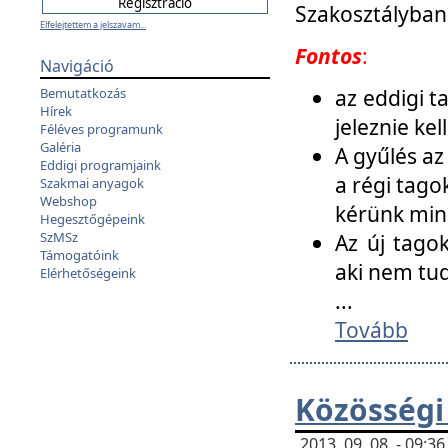
Szakosztályban
Elfelejtettem a jelszavam...
Fontos
:
Navigáció
az eddigi 
Bemutatkozás
Hírek
jeleznie ke
Féléves programunk
Galéria
A gyűlés az
Eddigi programjaink
a régi tago
Szakmai anyagok
Webshop
kérünk min
Hegesztőgépeink
SzMSz
Az új tago
Támogatóink
aki nem tud
Elérhetőségeink
...
Tovább
Közösségi
2013. 09. 08. - 09: