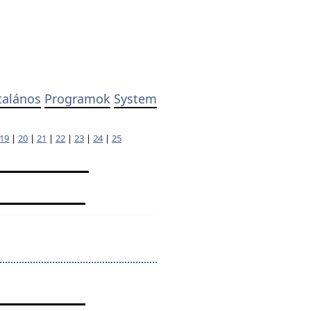
talános
Programok
System
19
|
20
|
21
|
22
|
23
|
24
|
25