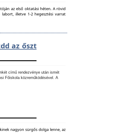
ján az első oktatási héten. A rövid
bort, illetve 1-2 hegesztési varrat
zdd az őszt
Ankét című rendezvénye után ismét
osi Főiskola közreműködésével.
A
kinek nagyon sürgős dolga lenne, az