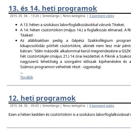
13. és 14. heti programok
2015. 05. 04. - 13:24 | SimonGergo | Nincs kategória. |
0 komment eddig
A 13. héten a szokásos laborfoglalkozásokkal várunk Titeket.
A 14. héten csütörtökön (május 14.) a foglalkozás elmarad. A f
Titeket!
Az alábbiakban pedig a Gépész Szakkollégium programfe
kikapcsolódás póthét csütörtökre, akinek nem lesz már pént
bátran: "Idén második alkalommal kerül megrendezésre a GSZK 
hét csütörtökjén (május 21.) 14 órai kezdettel. A Piknik a Szako
nagyszerű lehetőség a szorgalmi időszak kipihenésére és a 
Számos programon vehettek részt - ügyességi
...
Tovább
12. heti programok
2015. 04. 30. - 05:03 | SimonGergo | Nincs kategória. |
0 komment eddig
Ezen a héten kedden és csütörtökön is a szokásos laborfoglalkozással 