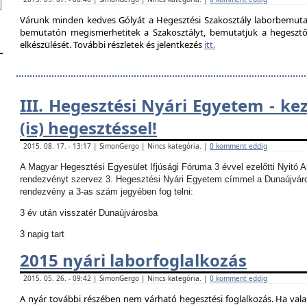
Várunk minden kedves Gólyát a Hegesztési Szakosztály laborbemutató
bemutatón megismerhetitek a Szakosztályt, bemutatjuk a hegesztő la
elkészülését. További részletek és jelentkezés
itt.
III. Hegesztési Nyári Egyetem - ke
(is) hegesztéssel!
2015. 08. 17. - 13:17 | SimonGergo | Nincs kategória. |
0 komment eddig
A Magyar Hegesztési Egyesület Ifjúsági Fóruma 3 évvel ezelőtti Nyitó 
rendezvényt szervez 3. Hegesztési Nyári Egyetem címmel a Dunaújvár
rendezvény a 3-as szám jegyében fog telni:
3 év után visszatér Dunaújvárosba
3 napig tart
2015 nyári laborfoglalkozás
2015. 05. 26. - 09:42 | SimonGergo | Nincs kategória. |
0 komment eddig
A nyár további részében nem várható hegesztési foglalkozás.
Ha vala