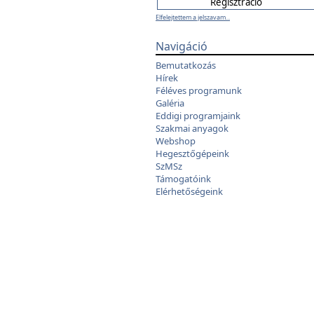
Elfelejtettem a jelszavam...
Navigáció
Bemutatkozás
Hírek
Féléves programunk
Galéria
Eddigi programjaink
Szakmai anyagok
Webshop
Hegesztőgépeink
SzMSz
Támogatóink
Elérhetőségeink