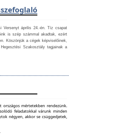
sszefoglaló
i Versenyt április 24.-én. Tíz csapat
óink is szép számmal akadtak, ezért
en. Köszönjük a cégek képviselőinek,
egesztési Szakosztály tagjainak a
mét országos mértetekben rendezünk.
csolódó feladatokkal várunk minden
ytok négyen, akkor se csüggedjetek,
.