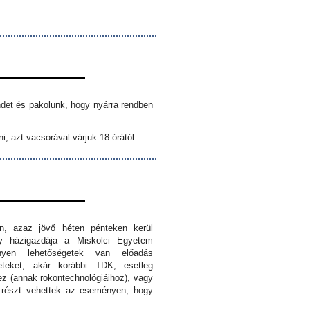
ndet és pakolunk, hogy nyárra rendben
i, azt vacsorával várjuk 18 órától.
n, azaz jövő héten pénteken kerül
ny házigazdája a Miskolci Egyetem
nyen lehetőségetek van előadás
eteket, akár korábbi TDK, esetleg
z (annak rokontechnológiáihoz), vagy
s részt vehettek az eseményen, hogy