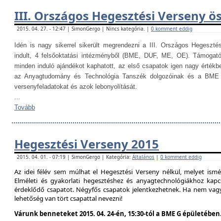
III. Országos Hegesztési Verseny ö
2015. 04. 27. - 12:47 | SimonGergo | Nincs kategória. |
0 komment eddig
Idén is nagy sikerrel sikerült megrendezni a III. Országos Hegesztés
indult, 4 felsőoktatási intézményből (BME, DUF, ME, OE). Támogat
minden induló ajándékot kaphatott, az első csapatok igen nagy értékb
az Anyagtudomány és Technológia Tanszék dolgozóinak és a BME H
versenyfeladatokat és azok lebonyolítását.
...
Tovább
Hegesztési Verseny 2015
2015. 04. 01. - 07:19 | SimonGergo | Kategória:
Általános
|
0 komment eddig
Az idei félév sem múlhat el Hegesztési Verseny nélkül, melyet is
Elméleti és gyakorlati hegesztéshez és anyagtechnológiákhoz kap
érdeklődő csapatot. Négyfős csapatok jelentkezhetnek. Ha nem vag
lehetőség van tört csapattal nevezni!
Várunk benneteket 2015. 04. 24-én, 15:30-tól a BME G épületében