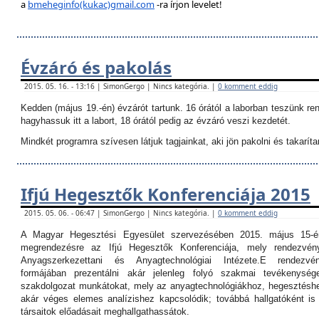
a
bmeheginfo(kukac)gmail.com
-ra írjon levelet!
Évzáró és pakolás
2015. 05. 16. - 13:16 | SimonGergo | Nincs kategória. |
0 komment eddig
Kedden (május 19.-én) évzárót tartunk. 16 órától a laborban teszünk re
hagyhassuk itt a labort, 18 órától pedig az évzáró veszi kezdetét.
Mindkét programra szívesen látjuk tagjainkat, aki jön pakolni és takarítan
Ifjú Hegesztők Konferenciája 2015
2015. 05. 06. - 06:47 | SimonGergo | Nincs kategória. |
0 komment eddig
A Magyar Hegesztési Egyesület szervezésében 2015. május 15-é
megrendezésre az Ifjú Hegesztők Konferenciája, mely rendezvé
Anyagszerkezettani és Anyagtechnológiai Intézete.
E rendezvé
formájában prezentálni akár jelenleg folyó szakmai tevékenység
szakdolgozat munkátokat, mely az anyagtechnológiákhoz, hegesztéshe
akár véges elemes analízishez kapcsolódik; továbbá hallgatóként i
társaitok előadásait meghallgathassátok.