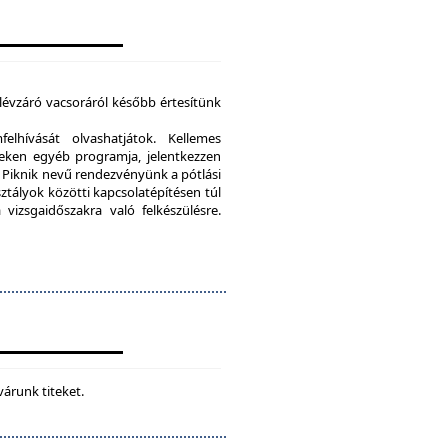
élévzáró vacsoráról később értesítünk
lhívását olvashatjátok. Kellemes
eken egyéb programja, jelentkezzen
Piknik nevű rendezvényünk a pótlási
sztályok közötti kapcsolatépítésen túl
vizsgaidőszakra való felkészülésre.
várunk titeket.