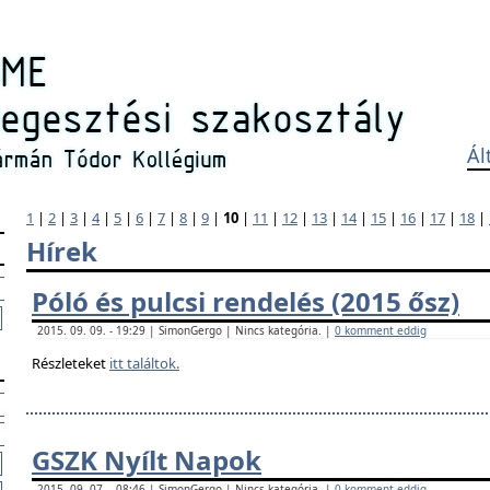
Ál
1
|
2
|
3
|
4
|
5
|
6
|
7
|
8
|
9
|
10
|
11
|
12
|
13
|
14
|
15
|
16
|
17
|
18
|
Hírek
Póló és pulcsi rendelés (2015 ősz)
2015. 09. 09. - 19:29 | SimonGergo | Nincs kategória. |
0 komment eddig
Részleteket
itt találtok.
GSZK Nyílt Napok
2015. 09. 07. - 08:46 | SimonGergo | Nincs kategória. |
0 komment eddig