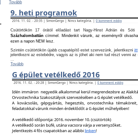
Tovább
9. heti programok
2016. 11. 02. - 20:35 | SimonGergo | Nincs kategória. |
0 komment eddig
Csütörtökön 17 órától előadást tart Nagy-Hinst Adrián és S
Százhalombattán
címmel. Mindenkit várunk, az eseményről olvash
ezen a napon NEM lesz.
Szintén csütörtökön újabb csapatépítő estet szervezünk, jelentkezni
itt
jelentkezni az estebédre, vagyis az is jöhet aki nem tud részt venni a
...
Tovább
G épület vetélkedő 2016
2016. 11. 02. - 20:28 | SimonGergo | Nincs kategória. |
0 komment eddig
Idén immáron negyedik alkalommal kerül megrendezésre az Alakítást
Orvostechnika Szakosztályok szervezésében a G épület vetélkedő.
A kovácsolás, gépgyártás, hegesztés, orvostechnika témaköreit,
feladatokkal várunk minden érdeklődőt a G épület műhelyében!
A vetélkedő időpontja: 2016. november 10. (csütörtök)
A vetélkedő során büfé, utána vacsora várja a versenyzőket.
Jelentkezés 4 fős csapatokban az alábbi
linken
!