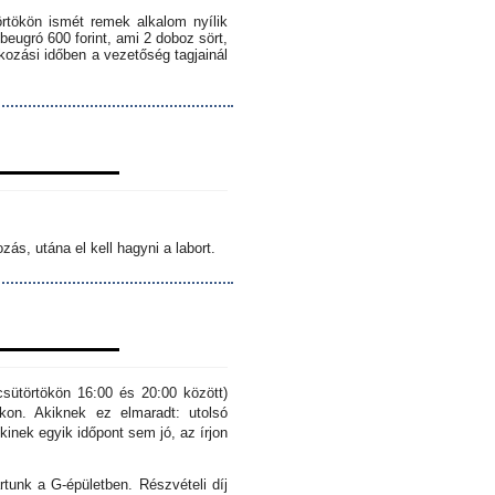
örtökön ismét remek alkalom nyílik
 beugró 600 forint, ami 2 doboz sört,
lkozási időben a vezetőség tagjainál
ás, utána el kell hagyni a labort.
sütörtökön 16:00 és 20:00 között)
kon. Akiknek ez elmaradt: utolsó
inek egyik időpont sem jó, az írjon
rtunk a G-épületben. Részvételi díj