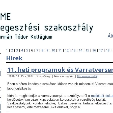
Ál
1
|
2
|
3
|
4
|
5
|
6
|
7
|
8
|
9
|
10
|
11
|
12
|
13
|
14
|
15
|
16
|
17
|
18
|
Hírek
11. heti programok és Varratverse
2016. 11. 15. - 08:07 | SimonGergo | Nincs kategória. |
0 komment eddig
Ezen a héten kedden a szokásos időben várunk mindenkit! Viszont csü
laborfoglalkozás
Idén is meghirdetjük a varratversenyt, a szabályzatról a
mellékelt dok
kérdésetek van ezzel kapcsolatban keressétek a vezetőség tagjait.
Szakosztályunk korábbi elnöke, Bakos Levente tartana előadást a
készítéséről, értelmezéséről. Akit érdekel, hogy a
...