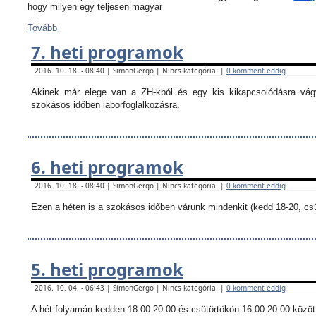
hogy milyen egy teljesen magyar
...
Tovább
7. heti programok
2016. 10. 18. - 08:40 | SimonGergo | Nincs kategória. |
0 komment eddig
Akinek már elege van a ZH-kból és egy kis kikapcsolódásra vágy
szokásos időben laborfoglalkozásra.
6. heti programok
2016. 10. 18. - 08:40 | SimonGergo | Nincs kategória. |
0 komment eddig
Ezen a héten is a szokásos időben várunk mindenkit (kedd 18-20, csü
5. heti programok
2016. 10. 04. - 06:43 | SimonGergo | Nincs kategória. |
0 komment eddig
A hét folyamán kedden 18:00-20:00 és csütörtökön 16:00-20:00 között