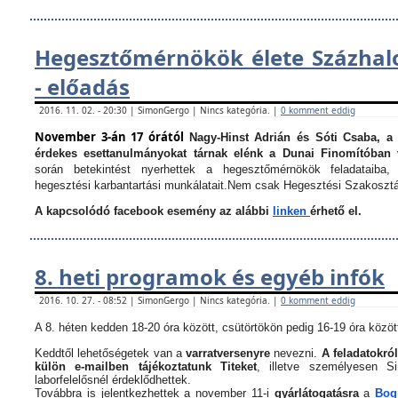
Hegesztőmérnökök élete Százha
- előadás
2016. 11. 02. - 20:30 | SimonGergo | Nincs kategória. |
0 komment eddig
November 3-án 17 órától
Nagy-Hinst Adrián és Sóti Csaba, a
érdekes esettanulmányokat tárnak elénk a Dunai Finomítóban 
során betekintést nyerhettek a hegesztőmérnökök feladataiba, 
hegesztési karbantartási munkálatait.
Nem csak Hegesztési Szakosztá
A kapcsolódó facebook esemény az alábbi
linken
érhető el.
8. heti programok és egyéb infók
2016. 10. 27. - 08:52 | SimonGergo | Nincs kategória. |
0 komment eddig
A 8. héten kedden 18-20 óra között, csütörtökön pedig 16-19 óra között
Keddtől lehetőségetek van a
varratversenyre
nevezni.
A feladatokról
külön e-mailben tájékoztatunk Titeket
, illetve személyesen 
laborfelelősnél érdeklődhettek.
Továbbra is jelentkezhettek a november 11-i
gyárlátogatásra
a
Bogn