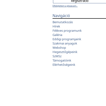
Elfelejtettem a jelszavam...
Navigáció
Bemutatkozás
Hírek
Féléves programunk
Galéria
Eddigi programjaink
Szakmai anyagok
Webshop
Hegesztőgépeink
SzMSz
Támogatóink
Elérhetőségeink