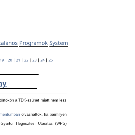
talános
Programok
System
19
|
20
|
21
|
22
|
23
|
24
|
25
ny
törtökön a TDK-szünet miatt nem lesz
umentumban
olvashattok, ha bármilyen
 Gyártói Hegesztési Utasítás (WPS)