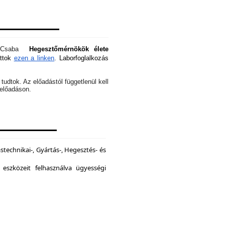
óti Csaba
Hegesztőmérnökök élete
attok
ezen a linken
. Laborfoglalkozás
tudtok. Az előadástól függetlenül kell
z előadáson.
echnikai-, Gyártás-, Hegesztés- és
 eszközeit felhasználva ügyességi