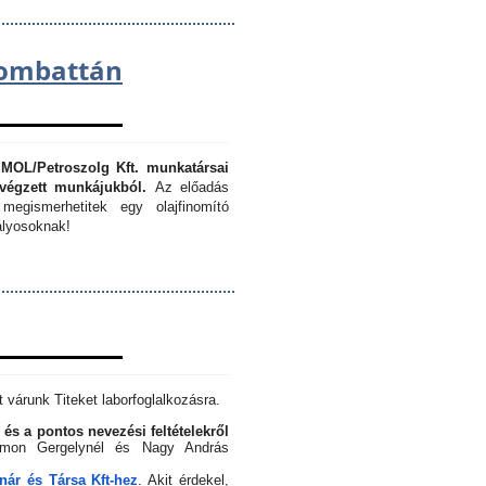
lombattán
 MOL/Petroszolg Kft. munkatársai
végzett munkájukból.
Az előadás
megismerhetitek egy olajfinomító
lyosoknak!
 várunk Titeket laborfoglalkozásra.
 és a pontos nevezési feltételekről
Simon Gergelynél és Nagy András
ár és Társa Kft-hez
. Akit érdekel,