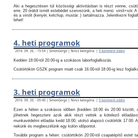
Aki a hegesztésen túl közösségi aktivitásban is részt venne, csüt
erre. 20 órától ismét estebédet szervezünk, a heti menü: virsli+sör. A
és a virslit (kenyér, ketchup, mustár..) tartalmazza.
Jelentkezni fogla
lehet!
4. heti programok
2016. 09. 26. - 15:54 | SimonGergo | Nincs kategória. |
0 komment eddig
Kedden 18:00-tól 20:00-ig a szokásos laborfoglalkozás.
Csütörtökön GSZK program miatt csak 16:00-tól 18:00-ig lesz foglalkoz
3. heti programok
2016. 09. 20. - 05:40 | SimonGergo | Nincs kategória. |
0 komment eddig
Ezen a héten a szokásos időben (kedden 18:00 és 20:00 között, c
jöhetnek hegeszteni azok akik részt vettek a kötelező előadáso
munkavédelmi előadás kedd 18:00, utolsó alapozó csütörtök 17:00. Ak
nekünk és megbeszélünk egy külön időpontot.
További program a héten: csütörtökön 20:00-tól csapatépítő estet ta