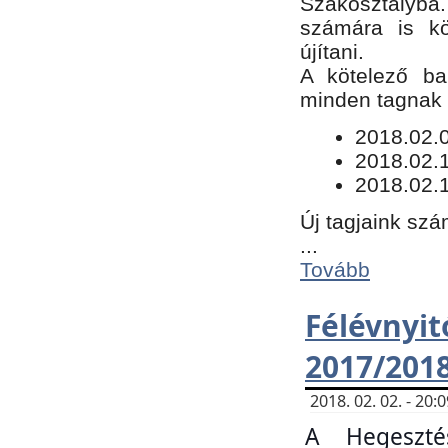
Szakosztályba.
számára is kö
újítani.
​A kötelező ba
minden tagnak m
​2018.02.
2018.02.
2018.02.1
Új tagjaink szá
...
Tovább
Félévn
2017/201
2018. 02. 02. - 20
A Hegeszté