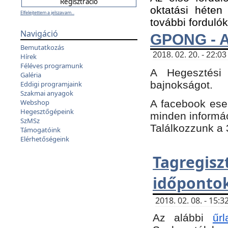
oktatási héten
Elfelejtettem a jelszavam...
további fordulók
Navigáció
GPONG - A
Bemutatkozás
2018. 02. 20. - 22:03
Hírek
Féléves programunk
A Hegesztési
Galéria
bajnokságot.
Eddigi programjaink
Szakmai anyagok
A facebook es
Webshop
Hegesztőgépeink
minden informáci
SzMSz
Találkozzunk a 3
Támogatóink
Elérhetőségeink
Tagregi
időpontok
2018. 02. 08. - 15
Az alábbi
űrl