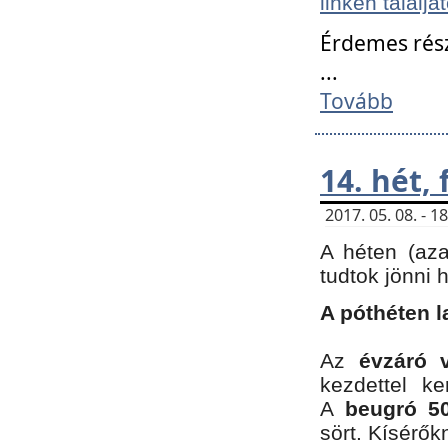
linken találjá
Érdemes rés
...
Tovább
14. hét,
2017. 05. 08. - 
A héten (az
tudtok jönni 
A póthéten l
Az
évzáró 
kezdettel k
A
beugró 50
sört. Kísérő