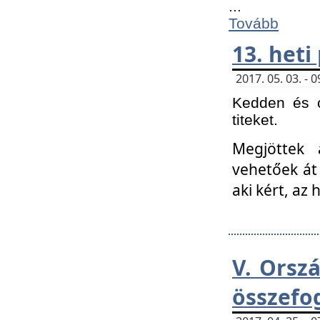
...
Tovább
13. heti
2017. 05. 03. -
Kedden és c
titeket.
Megjöttek 
vehetőek át
aki kért, az
V. Orsz
összefo