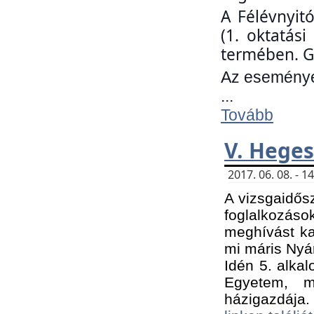
A Félévnyit
(1. oktatás
termében. G
Az eseményen
...
Tovább
V. Heges
2017. 06. 08. - 
A vizsgaidős
foglalkozás
meghívást ka
mi máris Nyár
Idén 5. alka
Egyetem, m
házigazdája.