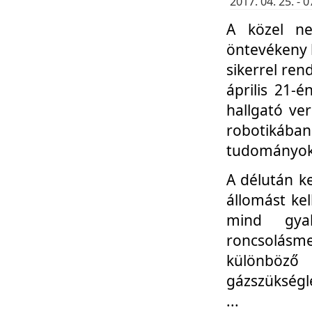
2017. 04. 25. -
A közel ne
öntevékeny k
sikerrel re
április 21-
hallgató ve
robotikáb
tudományok 
A délután k
állomást kel
mind gyak
roncsolás
különböző
gázszükségl
...