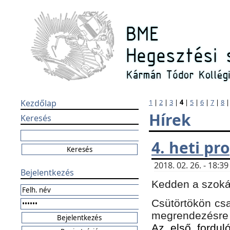
Kezdőlap
1
|
2
|
3
|
4
|
5
|
6
|
7
|
8
Hírek
Keresés
4. heti p
2018. 02. 26. - 18:
Bejelentkezés
Kedden a szokás
Csütörtökön csa
megrendezésre 
Az első forduló