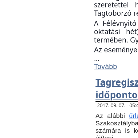
szeretettel
Tagtoborzó r
A Félévnyitó
oktatási hé
termében. Gy
Az eseményen 
...
Tovább
Tagregi
időponto
2017. 09. 07. - 0
Az alábbi
űr
Szakosztályba.
számára is k
újítani.