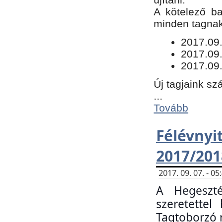
​A kötelező b
minden tagnak 
​2017.09
2017.09
2017.09.
Új tagjaink sz
...
Tovább
Félévn
2017/201
2017. 09. 07. - 
A Hegeszté
szeretette
Tagtoborzó 