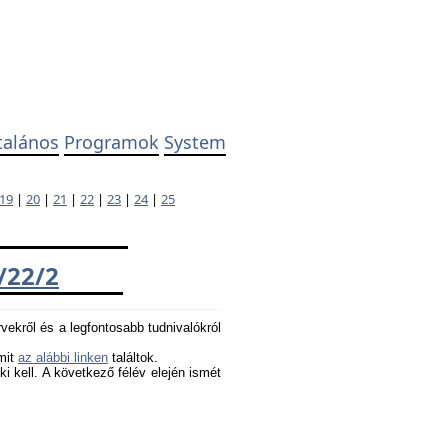
talános
Programok
System
19
|
20
|
21
|
22
|
23
|
24
|
25
/22/2
rvekről és a legfontosabb tudnivalókról
amit
az alábbi linken
találtok.
 ki kell. A következő félév elején ismét