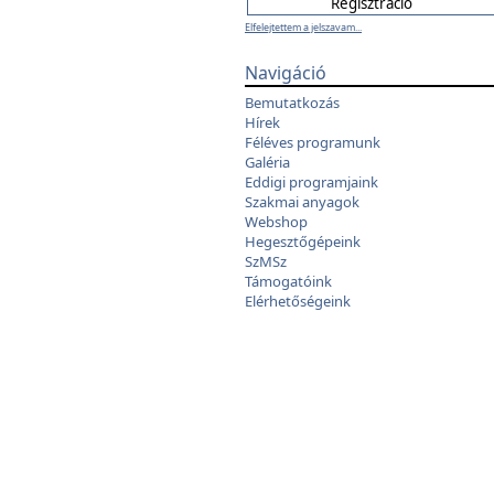
Elfelejtettem a jelszavam...
Navigáció
Bemutatkozás
Hírek
Féléves programunk
Galéria
Eddigi programjaink
Szakmai anyagok
Webshop
Hegesztőgépeink
SzMSz
Támogatóink
Elérhetőségeink