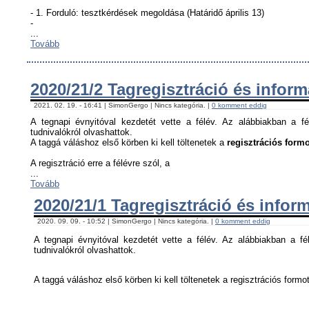
- 1. Forduló: tesztkérdések megoldása (Határidő április 13)
-
...
Tovább
2020/21/2 Tagregisztráció és infor
2021. 02. 19. - 16:41 | SimonGergo | Nincs kategória. |
0 komment eddig
A tegnapi évnyitóval kezdetét vette a félév. Az alábbiakban a fé
tudnivalókról olvashattok.
A taggá váláshoz első körben ki kell töltenetek a
regisztrációs formo
A regisztráció erre a félévre szól, a
...
Tovább
2020/21/1 Tagregisztráció és infor
2020. 09. 09. - 10:52 | SimonGergo | Nincs kategória. |
0 komment eddig
A tegnapi évnyitóval kezdetét vette a félév. Az alábbiakban a fél
tudnivalókról olvashattok.
A taggá váláshoz első körben ki kell töltenetek a regisztrációs formot