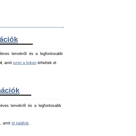
mációk
léves tervekről és a legfontosabb
t
, amit
ezen a linken
érhettek el.
mációk
éves tervekről és a legfontosabb 
, amit 
itt találtok
.