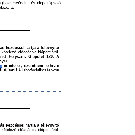
 (balesetvédelmi és alapozó) való 
ező, az ﻿
s kezdéssel tartja a félévnyitó 
 kötelező előadások időpontjáról. 
nak) 
Helyszín: G-épület 120.
A 
nyér.
en
 érhető el, szeretném felhívni 
 újítani!
 A laborfoglalkozásokon 
s kezdéssel tartja a félévnyitó 
 kötelező előadások időpontjáról. 