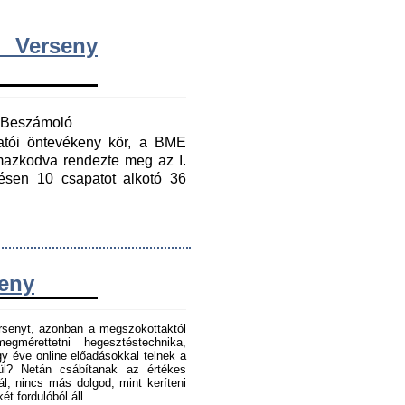
 Verseny
y Beszámoló
gatói öntevékeny kör, a BME
mazkodva rendezte meg az I.
ésen 10 csapatot alkotó 36
seny
senyt, azonban a megszokottaktól
gmérettetni hegesztéstechnika,
 éve online előadásokkal telnek a
tül? Netán csábítanak az értékes
l, nincs más dolgod, mint keríteni
t fordulóból áll