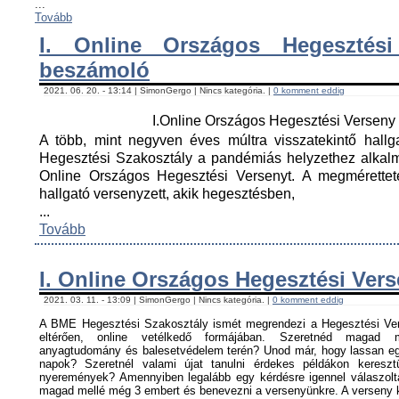
...
Tovább
I. Online Országos Hegesztési
beszámoló
2021. 06. 20. - 13:14 | SimonGergo | Nincs kategória. |
0 komment eddig
I.Online Országos Hegesztési Versen
A több, mint negyven éves múltra visszatekintő hall
Hegesztési Szakosztály a pandémiás helyzethez alkal
Online Országos Hegesztési Versenyt. A megmérettet
hallgató versenyzett, akik hegesztésben,
...
Tovább
I. Online Országos Hegesztési Ver
2021. 03. 11. - 13:09 | SimonGergo | Nincs kategória. |
0 komment eddig
A BME Hegesztési Szakosztály ismét megrendezi a Hegesztési Ver
eltérően, online vetélkedő formájában. Szeretnéd magad me
anyagtudomány és balesetvédelem terén? Unod már, hogy lassan egy
napok? Szeretnél valami újat tanulni érdekes példákon keresz
nyeremények? Amennyiben legalább egy kérdésre igennel válaszoltá
magad mellé még 3 embert és benevezni a versenyünkre. A verseny ké