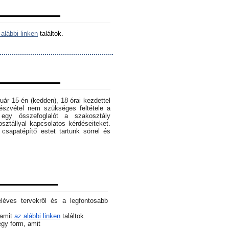
alábbi linken
találtok.
ruár 15-én (kedden), 18 órai kezdettel
szvétel nem szükséges feltétele a
egy összefoglalót a szakosztály
osztállyal kapcsolatos kérdéseiteket.
sapatépítő estet tartunk sörrel és
éléves tervekről és a legfontosabb
 amit
az alábbi linken
találtok.
 egy form, amit