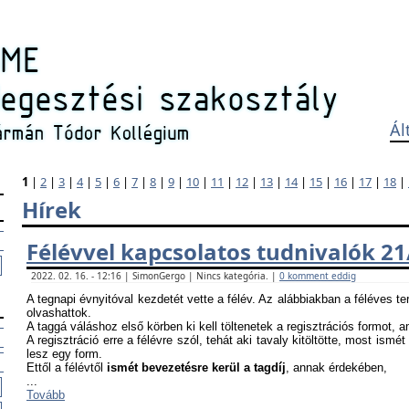
Ál
1
|
2
|
3
|
4
|
5
|
6
|
7
|
8
|
9
|
10
|
11
|
12
|
13
|
14
|
15
|
16
|
17
|
18
|
Hírek
Félévvel kapcsolatos tudnivalók 21
2022. 02. 16. - 12:16 | SimonGergo | Nincs kategória. |
0 komment eddig
A tegnapi évnyitóval kezdetét vette a félév. Az alábbiakban a féléves te
olvashattok.
A taggá váláshoz első körben ki kell töltenetek a regisztrációs formot, 
A regisztráció erre a félévre szól, tehát aki tavaly kitöltötte, most ismét
lesz egy form.
Ettől a félévtől
ismét bevezetésre kerül a tagdíj
, annak érdekében,
...
Tovább