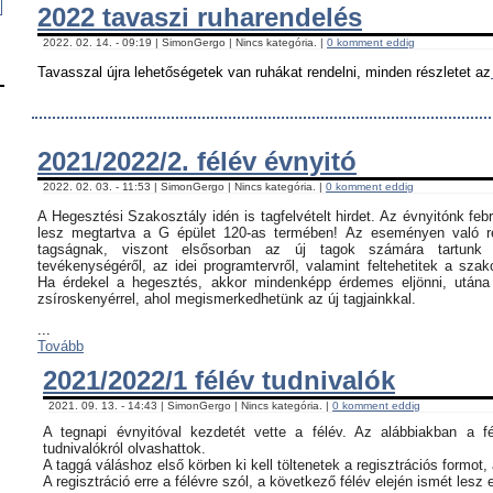
2022 tavaszi ruharendelés
2022. 02. 14. - 09:19 | SimonGergo | Nincs kategória. |
0 komment eddig
Tavasszal újra lehetőségetek van ruhákat rendelni, minden részletet az
2021/2022/2. félév évnyitó
2022. 02. 03. - 11:53 | SimonGergo | Nincs kategória. |
0 komment eddig
A Hegesztési Szakosztály idén is tagfelvételt hirdet. Az évnyitónk feb
lesz megtartva a G épület 120-as termében! Az eseményen való ré
tagságnak, viszont elsősorban az új tagok számára tartunk 
tevékenységéről, az idei programtervről, valamint feltehetitek a szak
Ha érdekel a hegesztés, akkor mindenképp érdemes eljönni, utána c
zsíroskenyérrel, ahol megismerkedhetünk az új tagjainkkal.
...
Tovább
2021/2022/1 félév tudnivalók
2021. 09. 13. - 14:43 | SimonGergo | Nincs kategória. |
0 komment eddig
A tegnapi évnyitóval kezdetét vette a félév. Az alábbiakban a f
tudnivalókról olvashattok.
A taggá váláshoz első körben ki kell töltenetek a regisztrációs formot,
A regisztráció erre a félévre szól, a következő félév elején ismét lesz