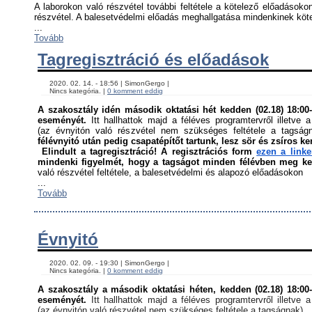
A laborokon való részvétel további feltétele a kötelező előadásokon
részvétel. A balesetvédelmi előadás meghallgatása mindenkinek kötel
...
Tovább
Tagregisztráció és előadások
    2020. 02. 14. - 18:56 | SimonGergo | 

    Nincs kategória. | 
0 komment eddig
A szakosztály idén második oktatási hét kedden (02.18) 18:00-á
eseményét. 
Itt hallhattok majd a féléves programtervről illetve a
(az évnyitón való részvétel nem szükséges feltétele a tagság
félévnyitó után pedig csapatépítőt tartunk, lesz sör és zsíros ke
Elindult a tagregisztráció! A regisztrációs form 
ezen a link
mindenki figyelmét, hogy a tagságot minden félévben meg kell
való részvétel feltétele, a balesetvédelmi és alapozó előadásokon ﻿
...
Tovább
Évnyitó
    2020. 02. 09. - 19:30 | SimonGergo | 

    Nincs kategória. | 
0 komment eddig
A szakosztály a második oktatási héten, kedden (02.18) 18:00-á
eseményét. 
Itt hallhattok majd a féléves programtervről illetve a
(az évnyitón való részvétel nem szükséges feltétele a tagságnak)