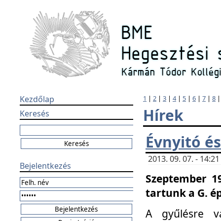
Kezdőlap
1
|
2
|
3
|
4
|
5
|
6
|
7
|
8
Hírek
Keresés
Évnyitó és
2013. 09. 07. - 14:
Bejelentkezés
Szeptember 19
tartunk a G. é
A gyűlésre v