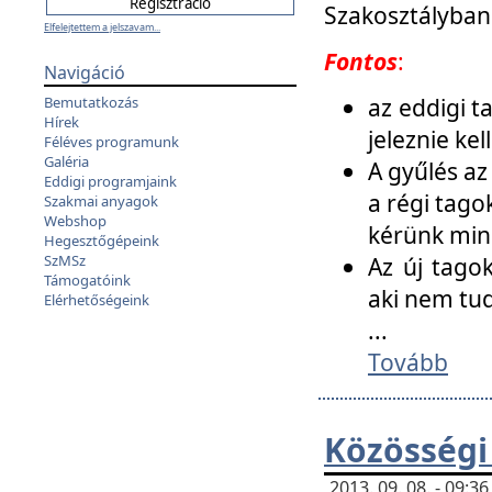
Szakosztályban
Elfelejtettem a jelszavam...
Fontos
:
Navigáció
az eddigi 
Bemutatkozás
Hírek
jeleznie ke
Féléves programunk
Galéria
A gyűlés az
Eddigi programjaink
a régi tago
Szakmai anyagok
Webshop
kérünk min
Hegesztőgépeink
SzMSz
Az új tago
Támogatóink
aki nem tud
Elérhetőségeink
...
Tovább
Közösségi
2013. 09. 08. - 09: