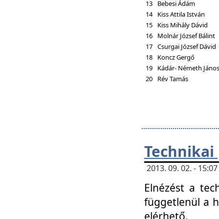
13
Bebesi Ádám
14
Kiss Attila István
15
Kiss Mihály Dávid
16
Molnár József Bálint
17
Csurgai József Dávid
18
Koncz Gergő
19
Kádár- Németh Jáno
20
Rév Tamás
Technikai
2013. 09. 02. - 15:
Elnézést a tec
függetlenül a 
elérhető.