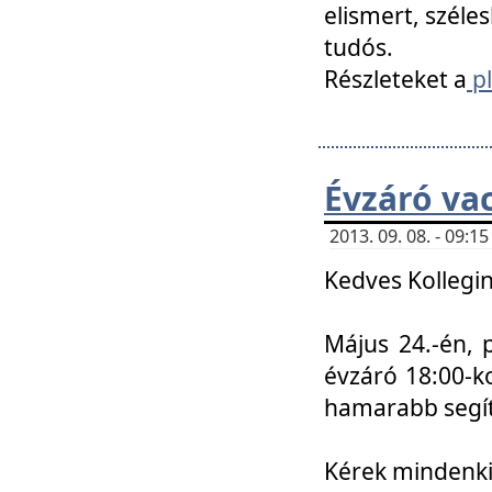
elismert, széle
tudós.
Részleteket a
pl
Évzáró va
2013. 09. 08. - 09:
Kedves Kollegin
Május 24.-én, 
évzáró 18:00-ko
hamarabb segít
Kérek mindenkit