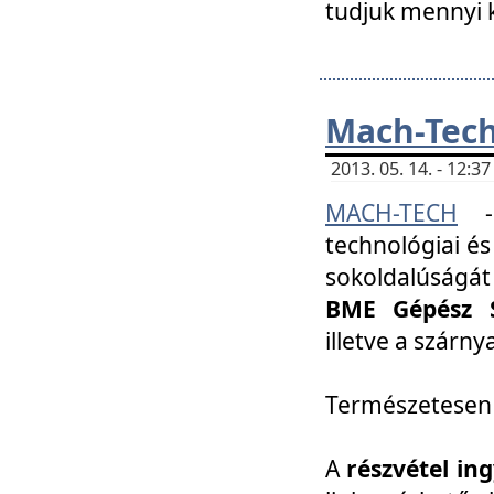
tudjuk mennyi k
Mach-Tech 
2013. 05. 14. - 12:
MACH-TECH
technológiai és
sokoldalúságát
BME Gépész S
illetve a szárn
Természetesen
A
részvétel in