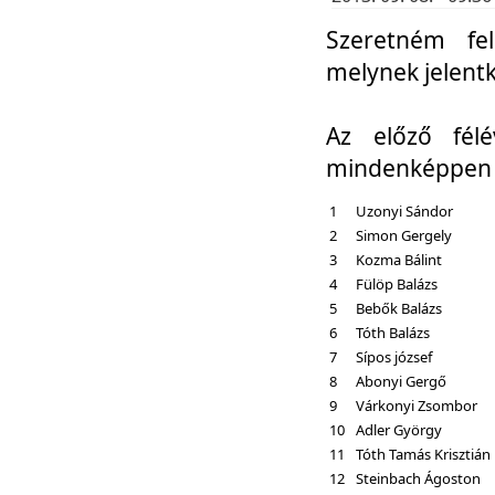
Szeretném fel
melynek jelent
Az előző fél
mindenképpen a
1
Uzonyi Sándor
2
Simon Gergely
3
Kozma Bálint
4
Fülöp Balázs
5
Bebők Balázs
6
Tóth Balázs
7
Sípos józsef
8
Abonyi Gergő
9
Várkonyi Zsombor
10
Adler György
11
Tóth Tamás Krisztián
12
Steinbach Ágoston