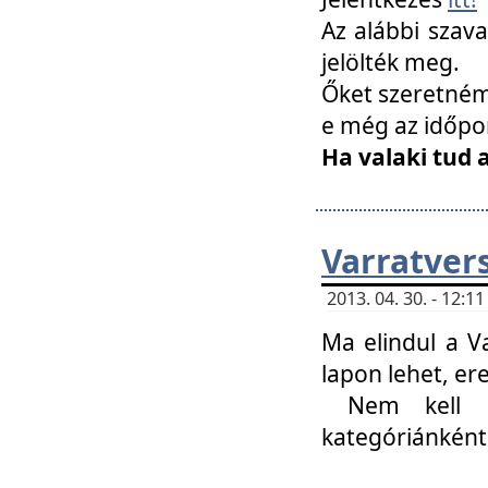
Az alábbi szav
jelölték meg.
Őket szeretném 
e még az időpo
Ha valaki tud 
Varratver
2013. 04. 30. - 12:
Ma elindul a V
lapon lehet, er
Nem kell mi
kategóriánként 