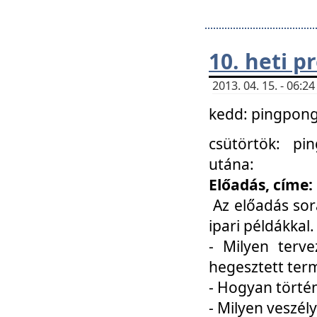
10. heti 
2013. 04. 15. - 06:
kedd: pingpong 
csütörtök: pi
utána:
Előadás, címe:
Az előadás sor
ipari példákkal
- Milyen terve
hegesztett ter
- Hogyan törté
- Milyen veszély