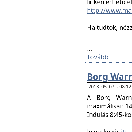
linken érhető el
http://www.mac
Ha tudtok, nézz
...
Tovább
Borg Warn
2013. 05. 07. - 08:
A Borg Warne
maximálisan 14 
Indulás 8:45-ko
Jelentkezés
itt!