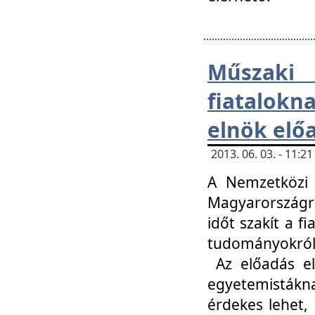
Műsza
fiatalokn
elnök elő
2013. 06. 03. - 11:
A Nemzetközi 
Magyarországr
időt szakít a f
tudományokról 
Az előadás el
egyetemisták
érdekes lehet,