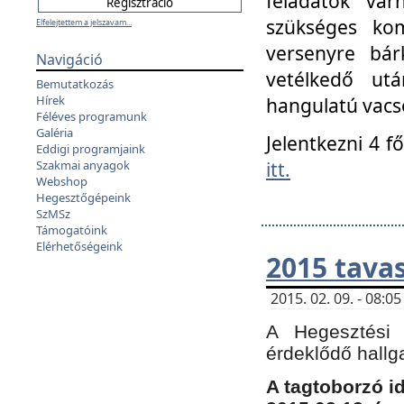
feladatok vá
szükséges kom
Elfelejtettem a jelszavam...
versenyre bár
Navigáció
vetélkedő ut
Bemutatkozás
Hírek
hangulatú vacso
Féléves programunk
Galéria
Jelentkezni 4 f
Eddigi programjaink
itt.
Szakmai anyagok
Webshop
Hegesztőgépeink
SzMSz
Támogatóink
Elérhetőségeink
2015 tavas
2015. 02. 09. - 08:
A Hegesztési 
érdeklődő hallg
A tagtoborzó i