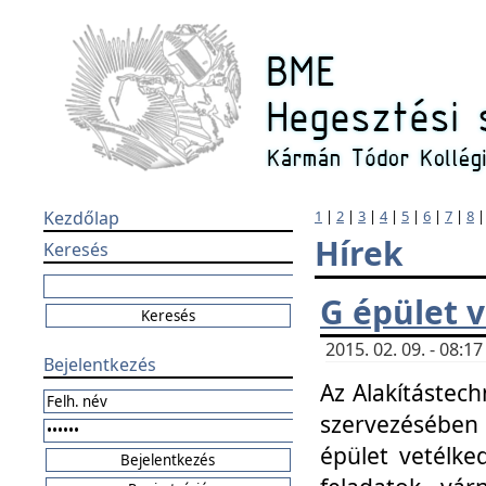
Kezdőlap
1
|
2
|
3
|
4
|
5
|
6
|
7
|
8
Hírek
Keresés
G épület 
2015. 02. 09. - 08:
Bejelentkezés
Az Alakítástech
szervezésében
épület vetélke