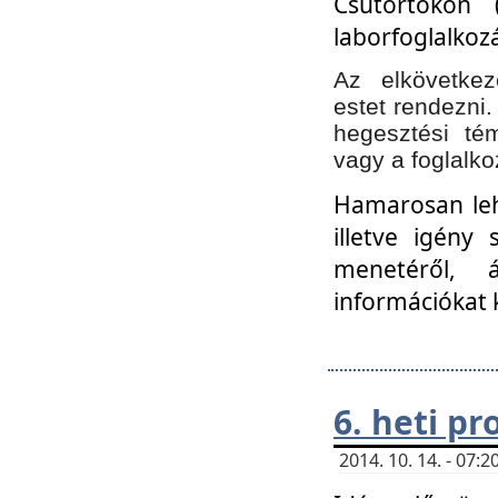
Csütörtökön 
laborfoglalkozá
Az elkövetke
estet rendezni
hegesztési té
vagy a foglalko
Hamarosan lehe
illetve igény
menetéről, á
információkat 
6. heti p
2014. 10. 14. - 07