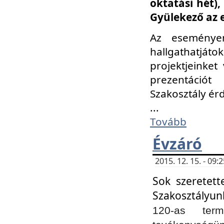
oktatási hét)
Gyülekező az 
Az eseménye
hallgathatjáto
projektjeinket
prezentációt
Szakosztály ér
...
Tovább
Évzáró
2015. 12. 15. - 09
Sok szeretett
Szakosztályun
120-as ter