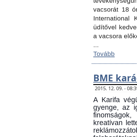
tevékenységünk
vacsorát 18 ó
International 
üdítővel kedv
a vacsora elők
...
Tovább
BME kará
2015. 12. 09. - 08
A Karifa vég
gyenge, az i
finomságok,
kreatívan let
reklámozzá