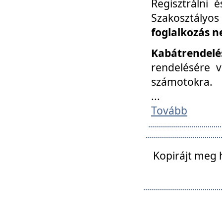
Regisztrálni 
Szakosztályos
foglalkozás n
Kabátrendelé
rendelésére v
számotokra.
...
Tovább
Kopirájt meg 