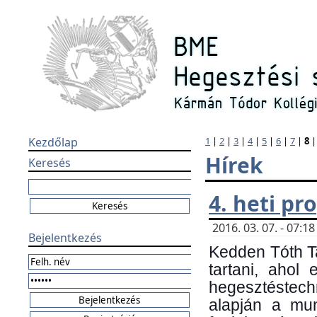
Kezdőlap
1
|
2
|
3
|
4
|
5
|
6
|
7
|
8
Hírek
Keresés
4. heti p
2016. 03. 07. - 07:
Bejelentkezés
Kedden Tóth Ta
tartani, ahol
hegesztéstechn
alapján a mun