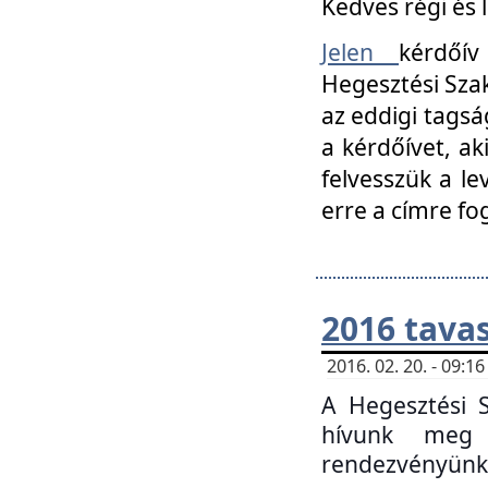
Kedves régi és 
Jelen
kérdőív
Hegesztési Szak
az eddigi tagsá
a kérdőívet, ak
felvesszük a le
erre a címre fo
2016 tavas
2016. 02. 20. - 09:
A Hegesztési S
hívunk meg 
rendezvényünk