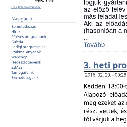
fogjuk gyártan
Elfelejtettem a jelszavam...
az előző félév
más feladat les
Navigáció
Aki az előadá
Bemutatkozás
(hasonlóan a
Hírek
Féléves programunk
...
Galéria
Tovább
Eddigi programjaink
Szakmai anyagok
Webshop
3. heti p
Hegesztőgépeink
SzMSz
Támogatóink
2016. 02. 29. - 09:
Elérhetőségeink
Kedden 18:00-t
Alapozó előad
meg ezeket az 
részt vettek, é
tól várjuk a he