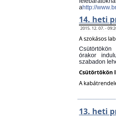
felebará
a
http://www.
14. heti
2015. 12. 07. - 09
A szokásos la
Csütörtökön
órakor indu
szabadon lehe
Csütörtökön 
A kabátrendelé
13. heti