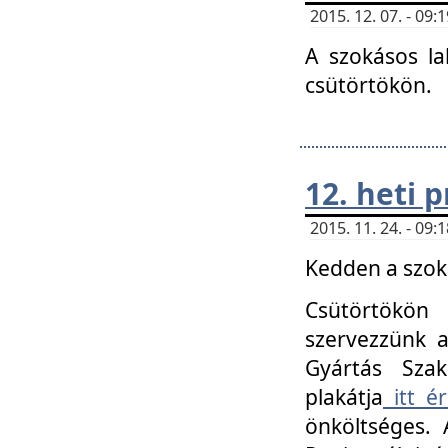
2015. 12. 07. - 09
A szokásos la
csütörtökön.
12. heti
2015. 11. 24. - 09
Kedden a szoká
Csütörtökö
szervezzünk a
Gyártás Szak
plakátja
itt ér
önköltséges. 