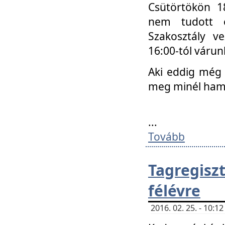
Csütörtökön 18
nem tudott e
Szakosztály v
16:00-tól váru
Aki eddig még 
meg minél ham
...
Tovább
Tagregis
félévre
2016. 02. 25. - 10: