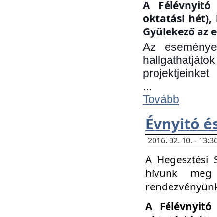
A Félévnyitó 
oktatási hét)
Gyülekező az e
Az eseményen
hallgathatjáto
projektjeinket
...
Tovább
Évnyitó é
2016. 02. 10. - 13
A Hegesztési 
hívunk meg 
rendezvényünk
A Félévnyitó