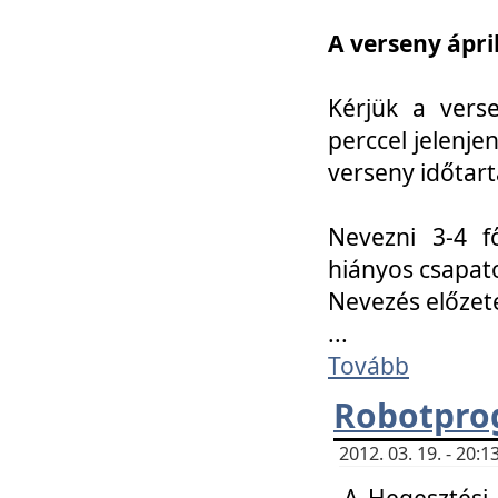
A verseny ápril
Kérjük a vers
perccel jelenje
verseny időtar
Nevezni 3-4 f
hiányos csapat
Nevezés előze
...
Tovább
Robotpro
2012. 03. 19. - 20:
A Hegesztési S