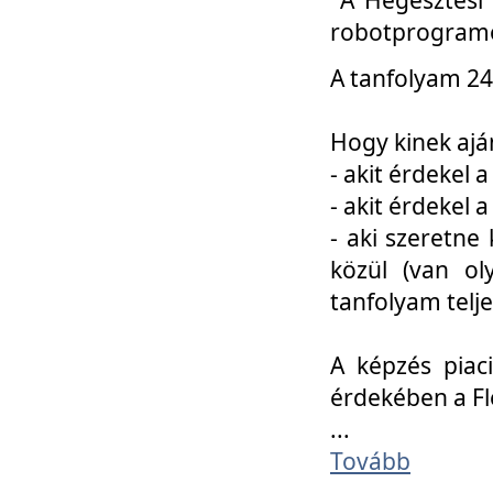
robotprogramo
A tanfolyam 24
Hogy kinek ajá
- akit érdekel 
- akit érdekel
- aki szeretne 
közül (van ol
tanfolyam telje
A képzés piac
érdekében a F
...
Tovább