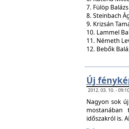
7. Fülöp Balázs
8. Steinbach Á
9. Krizsán Tam
10. Lammel Ba
11. Németh Le
12. Bebők Balá
Új fényké
2012. 03. 10. - 09
Nagyon sok új 
mostanában t
időszakról is. A