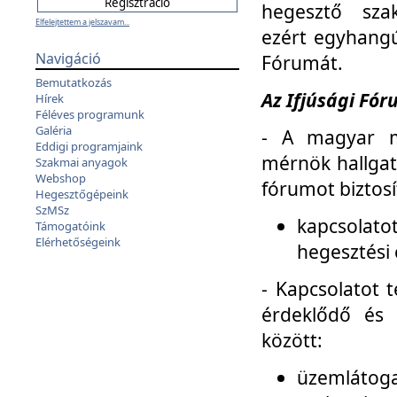
hegesztő sza
Elfelejtettem a jelszavam...
ezért egyhangú
Navigáció
Fórumát.
Bemutatkozás
Az Ifjúsági Fóru
Hírek
Féléves programunk
Galéria
- A magyar m
Eddigi programjaink
mérnök hallgat
Szakmai anyagok
Webshop
fórumot biztosí
Hegesztőgépeink
SzMSz
kapcsolat
Támogatóink
Elérhetőségeink
hegesztési 
- Kapcsolatot t
érdeklődő és 
között:
üzemlátoga