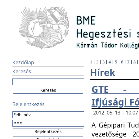
Kezdőlap
1
|
2
|
3
|
4
|
5
|
6
|
7
|
8
Hírek
Keresés
GTE - H
Ifjúsági 
Bejelentkezés
2012. 05. 13. - 10:
A Gépipari Tu
vezetősége 20