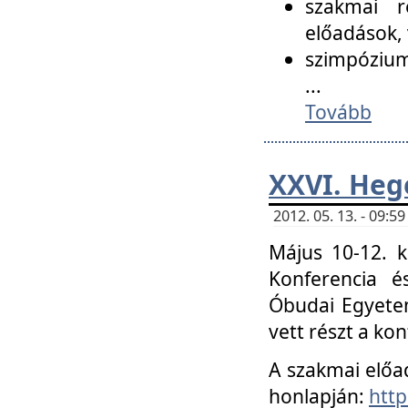
szakmai r
előadások, 
szimpózium
...
Tovább
XXVI. Heg
2012. 05. 13. - 09:
Május 10-12. k
Konferencia é
Óbudai Egyetem
vett részt a ko
A szakmai előa
honlapján:
http