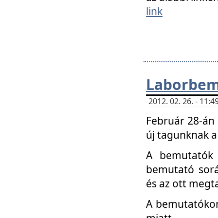
link
Laborbem
2012. 02. 26. - 11:
Február 28-án
új tagunknak a
A bemutatók 
bemutató sorá
és az ott megta
A bemutatókon 
miatt.