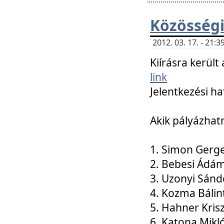
Közösségi
2012. 03. 17. - 21
Kiírásra kerül
link
Jelentkezési ha
Akik pályázhat
1. Simon Gerge
2. Bebesi Ádá
3. Uzonyi Sánd
4. Kozma Bálin
5. Hahner Kris
6. Katona Mikl