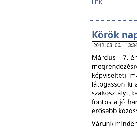
link
Körök na
2012. 03. 06. - 13
Március 7.-
megrendezésre
képviselteti 
látogasson ki 
szakosztályt, b
fontos a jó ha
erősebb közöss
Várunk mindenk