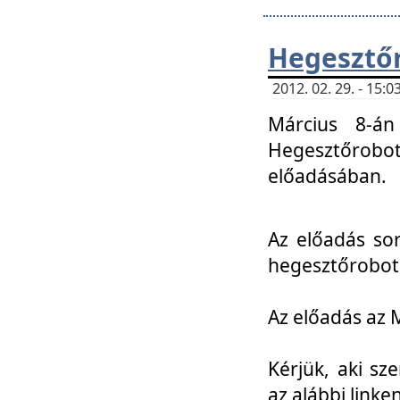
Hegesztőr
2012. 02. 29. - 15:
Március 8-án
Hegesztőrobo
előadásában.
Az előadás so
hegesztőroboto
Az előadás az 
Kérjük, aki sz
az alábbi linken