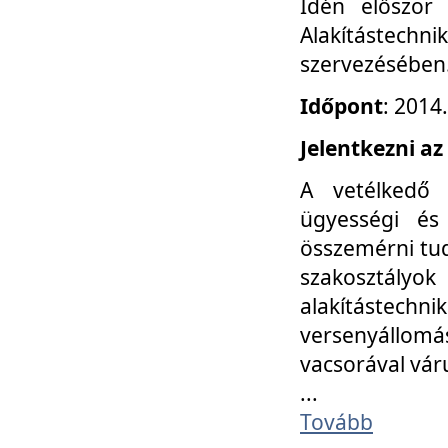
Idén először
Alakítástechni
szervezésében
Időpont
: 2014
Jelentkezni az
A vetélkedő 
ügyességi és
összemérni tud
szakosztályok 
alakítástec
versenyállom
vacsorával vár
...
Tovább