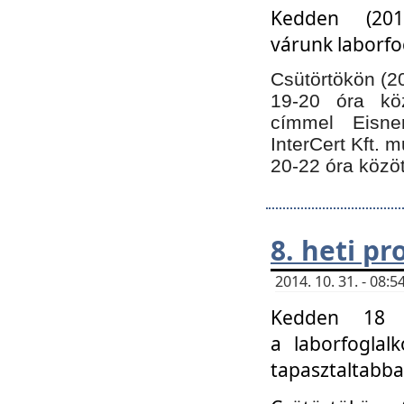
Kedden (201
várunk laborfo
Csütörtökön (20
19-20 óra kö
címmel Eisne
InterCert Kft. 
20-22 óra közöt
8. heti p
2014. 10. 31. - 08
Kedden 18 ó
a laborfoglal
tapasztaltabba