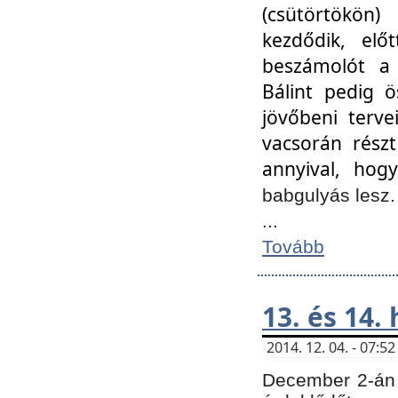
(csütörtökön
kezdődik, elő
beszámolót a 
Bálint pedig ö
jövőbeni terve
vacsorán részt
annyival, hogy
babgulyás lesz
...
Tovább
13. és 14.
2014. 12. 04. - 07:
December 2-án 