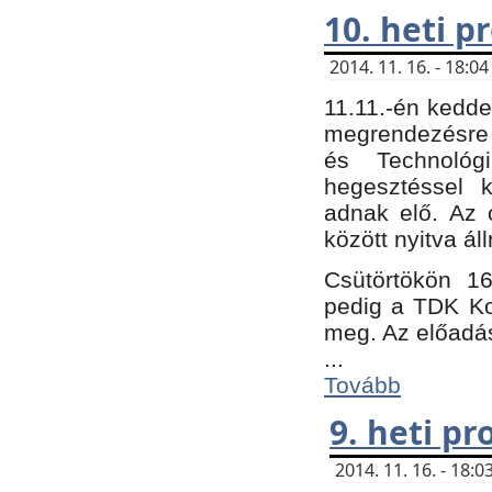
10. heti 
2014. 11. 16. - 18:
11.11.-én kedde
megrendezésre 
és Technológ
hegesztéssel k
adnak elő. Az o
között nyitva ál
Csütörtökön 16
pedig a TDK Kon
meg. Az előadá
...
Tovább
9. heti p
2014. 11. 16. - 18