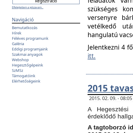
feladatok vá
szükséges kom
Elfelejtettem a jelszavam...
versenyre bár
Navigáció
vetélkedő ut
Bemutatkozás
Hírek
hangulatú vacso
Féléves programunk
Galéria
Jelentkezni 4 f
Eddigi programjaink
itt.
Szakmai anyagok
Webshop
Hegesztőgépeink
SzMSz
Támogatóink
Elérhetőségeink
2015 tavas
2015. 02. 09. - 08:
A Hegesztési 
érdeklődő hallg
A tagtoborzó i