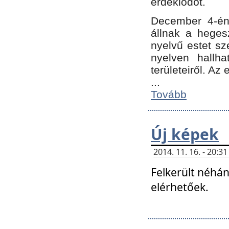
érdeklődőt.
December 4-én
állnak a hegesz
nyelvű estet sz
nyelven hallh
területeiről. A
...
Tovább
Új képek
2014. 11. 16. - 20:
Felkerült néhán
elérhetőek.