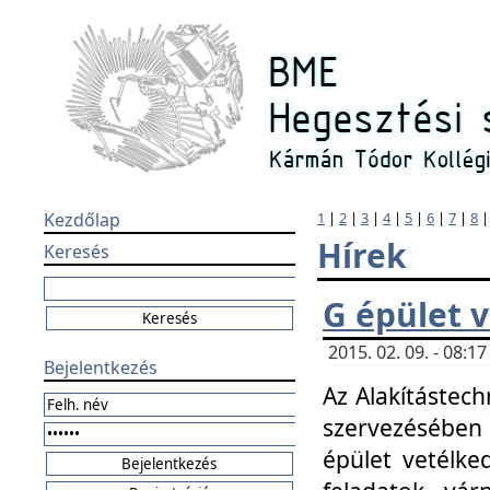
Kezdőlap
1
|
2
|
3
|
4
|
5
|
6
|
7
|
8
Hírek
Keresés
G épület 
2015. 02. 09. - 08:
Bejelentkezés
Az Alakítástech
szervezésében
épület vetélke