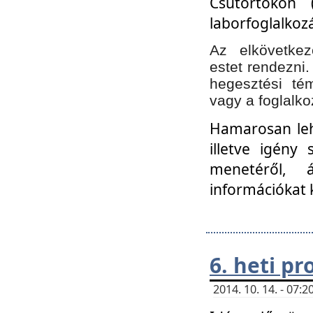
Csütörtökön 
laborfoglalkozá
Az elkövetke
estet rendezni
hegesztési té
vagy a foglalko
Hamarosan lehe
illetve igény
menetéről, á
információkat 
6. heti p
2014. 10. 14. - 07