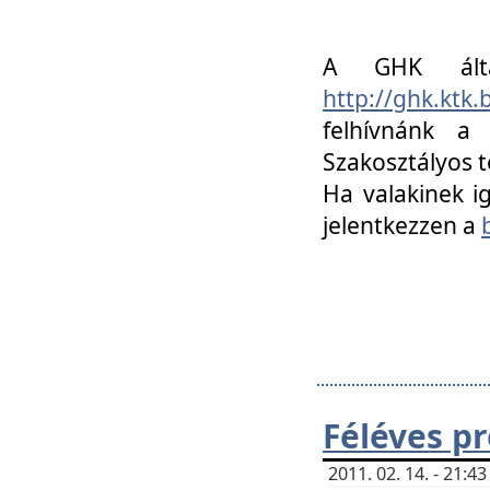
A GHK álta
http://ghk.ktk
felhívnánk a
Szakosztályos t
Ha valakinek i
jelentkezzen a
Féléves p
2011. 02. 14. - 21: