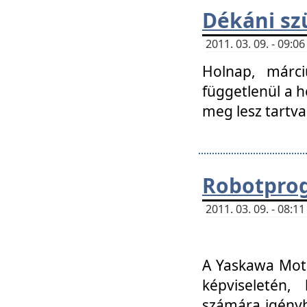
Dékáni sz
2011. 03. 09. - 09:
Holnap, márci
függetlenül a h
meg lesz tartva
Robotpro
2011. 03. 09. - 08:
A Yaskawa Moto
képviseletén, 
számára igényb