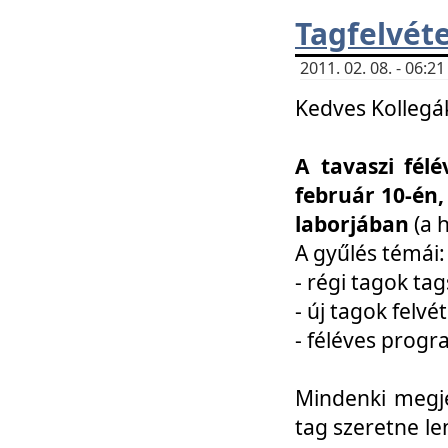
Tagfelvéte
2011. 02. 08. - 06:
Kedves Kollegá
A tavaszi fél
február 10-én,
laborjában
(a 
A gyűlés témái:
- régi tagok t
- új tagok felvé
- féléves prog
Mindenki megje
tag szeretne le