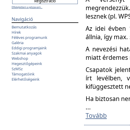
megrendezzük.
Elfelejtettem a jelszavam...
lesznek (pl. WPS
Navigáció
Az idei évben 
Bemutatkozás
Hírek
állnia, így max
Féléves programunk
Galéria
A nevezési hat
Eddigi programjaink
Szakmai anyagok
miatt érdemes 
Webshop
Hegesztőgépeink
Csapatok jele
SzMSz
Támogatóink
írt levélben,
Elérhetőségeink
kifüggesztett n
Ha biztosan ne
...
Tovább