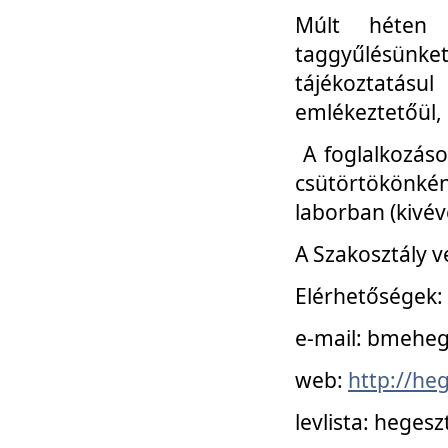
Múlt héten 
taggyűlésünke
tájékoztatásul
emlékeztetőül, a
A foglalkozáso
csütörtökönké
laborban (kivév
A Szakosztály v
Elérhetőségek:
e-mail: bmehe
web:
http://he
levlista: hege