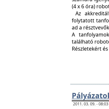
(4 x 6 óra) ro
Az akkreditál
folytatott tan
ad a résztvevő
A tanfolyamok
található robot
Részletekért és
Pályázato
2011. 03. 09. - 08: