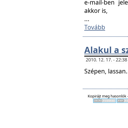
e-mail-ben jel
akkor is,
...
Tovább
Alakul a s
2010. 12. 17. - 22:
Szépen, lassan..
Kopirájt meg hasonlók -