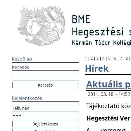
Kezdőlap
1
|
2
|
3
|
4
|
5
|
6
|
7
|
8
Hírek
Keresés
Aktuális 
2011. 03. 18. - 14:
Bejelentkezés
Tájékoztató kö
Hegesztési Vers
A versenyt 