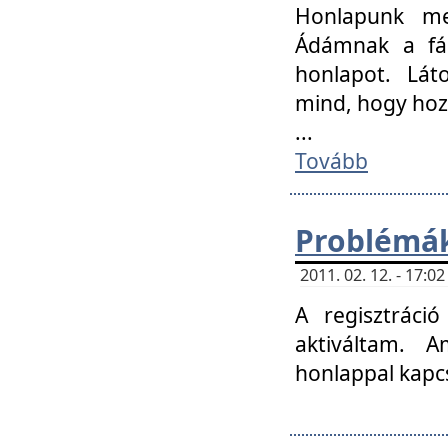
Honlapunk me
Ádámnak a fár
honlapot. Lát
mind, hogy hoz
...
Tovább
Problémák
2011. 02. 12. - 17:
A regisztráci
aktiváltam. 
honlappal kapcs