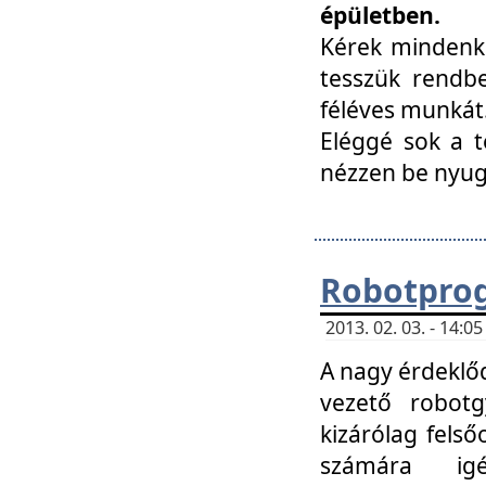
épületben.
Kérek mindenki
tesszük rendbe
féléves munkát
Eléggé sok a te
nézzen be nyu
Robotprog
2013. 02. 03. - 14:
A nagy érdeklőd
vezető robotg
kizárólag felső
számára ig