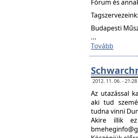
Fórum és annak
Tagszervezeink
Budapesti Műs
...
Tovább
Schwarchm
2012. 11. 06. - 21:
Az utazással k
aki tud szemé
tudna vinni Du
Akire illik 
bmeheginfo@gma
Köszönjük előre