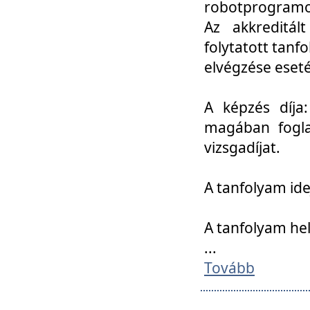
robotprogramoz
Az akkreditál
folytatott tan
elvégzése eset
A képzés díja
magában foglal
vizsgadíjat.
A tanfolyam ide
A tanfolyam he
...
Tovább