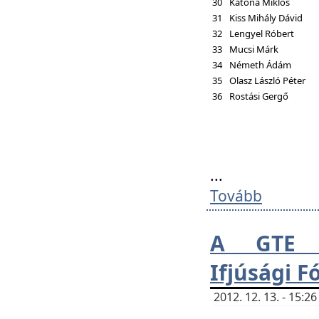
30
Katona Miklós
31
Kiss Mihály Dávid
32
Lengyel Róbert
33
Mucsi Márk
34
Németh Ádám
35
Olasz László Péter
36
Rostási Gergő
...
Tovább
A GTE H
Ifjúsági 
2012. 12. 13. - 15: