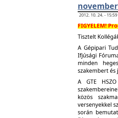
november 
2012. 10. 24. - 15:
FIGYELEM! Pro
Tisztelt Kollégá
A Gépipari Tu
Ifjúsági Fóru
minden heges
szakembert és 
A GTE HSZO I
szakembereinek
közös szakmai
versenyekkel sz
során bemutatk