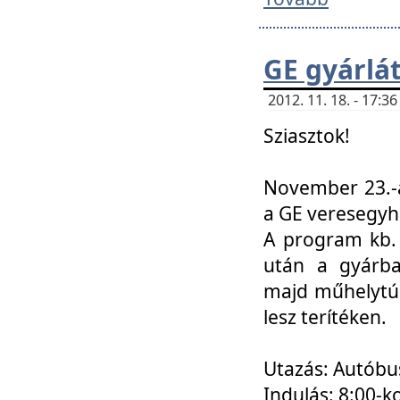
GE gyárlá
2012. 11. 18. - 17:
Sziasztok!
November 23.-á
a GE veresegyh
A program kb. 
után a gyárba
majd műhelytúr
lesz terítéken.
Utazás: Autóbu
Indulás: 8:00-k