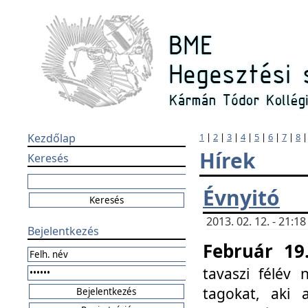
Kezdőlap
1
|
2
|
3
|
4
|
5
|
6
|
7
|
8
Hírek
Keresés
Évnyitó
2013. 02. 12. - 21:
Bejelentkezés
Február 19
tavaszi félév
tagokat, aki 