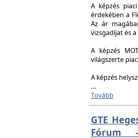
A képzés piac
érdekében a Fl
Az ár magában 
vizsgadíjat és a
A képzés MOT
világszerte pia
A képzés helys
...
Tovább
GTE Heges
Fórum -