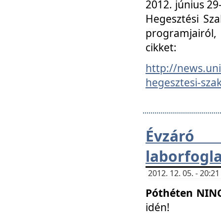
2012. június 2
Hegesztési Sza
programjairól,
cikket:
http://news.un
hegesztesi-szak
Évzáró 
laborfogl
2012. 12. 05. - 20:
Póthéten NIN
idén!