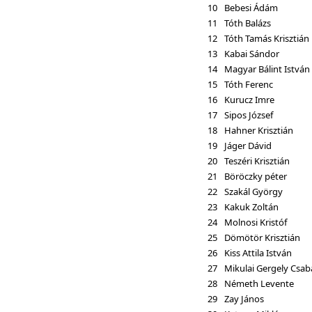
10
Bebesi Ádám
11
Tóth Balázs
12
Tóth Tamás Krisztián
13
Kabai Sándor
14
Magyar Bálint István
15
Tóth Ferenc
16
Kurucz Imre
17
Sipos József
18
Hahner Krisztián
19
Jáger Dávid
20
Teszéri Krisztián
21
Böröczky péter
22
Szakál György
23
Kakuk Zoltán
24
Molnosi Kristóf
25
Dömötör Krisztián
26
Kiss Attila István
27
Mikulai Gergely Csab
28
Németh Levente
29
Zay János