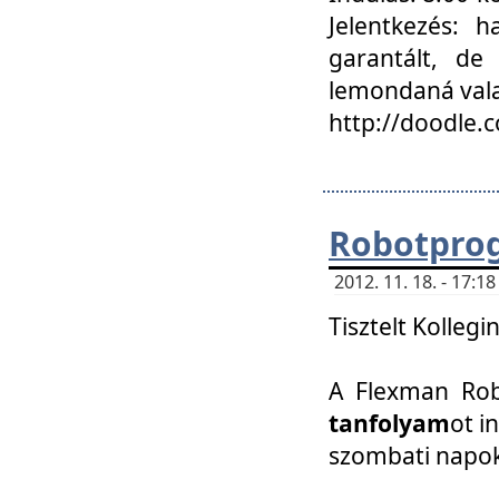
Jelentkezés: h
garantált, de
lemondaná vala
http://doodle.
Robotpro
2012. 11. 18. - 17:
Tisztelt Kollegi
A Flexman Robo
tanfolyam
ot i
szombati napo