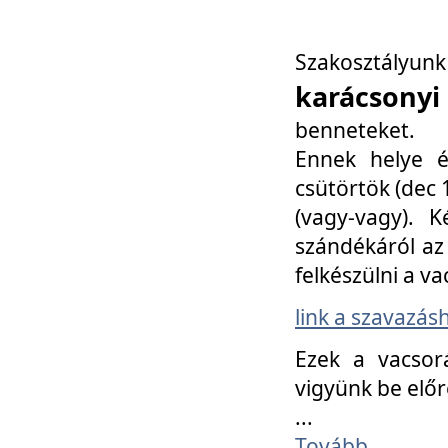
Szakosztály
karácsonyi
benneteket.
Ennek helye é
csütörtök (dec 1
(vagy-vagy). K
szándékáról az 
felkészülni a va
link a szavazás
Ezek a vacsor
vigyünk be előr
...
Tovább