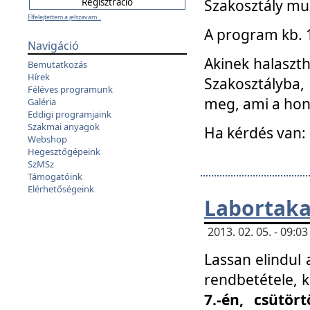
Szakosztály mu
Elfelejtettem a jelszavam...
A program kb. 1 
Navigáció
Akinek halaszth
Bemutatkozás
Hírek
Szakosztályba,
Féléves programunk
meg, ami a hon
Galéria
Eddigi programjaink
Szakmai anyagok
Ha kérdés van:
Webshop
Hegesztőgépeink
SzMSz
Támogatóink
Elérhetőségeink
Labortaka
2013. 02. 05. - 09:
Lassan elindul a
rendbetétele, k
7.-én, csütör