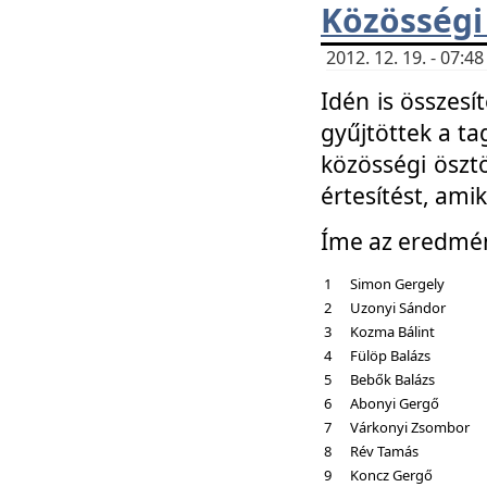
Közösségi
2012. 12. 19. - 07:
Idén is összesí
gyűjtöttek a ta
közösségi ösztö
értesítést, amik
Íme az eredmé
1
Simon Gergely
2
Uzonyi Sándor
3
Kozma Bálint
4
Fülöp Balázs
5
Bebők Balázs
6
Abonyi Gergő
7
Várkonyi Zsombor
8
Rév Tamás
9
Koncz Gergő