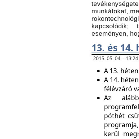
tevékenységet
munkátokat, me
rokontechnoló
kapcsolódik;
eseményen, hogy
13. és 14.
2015. 05. 04. - 13:
A 13. héten
A 14. héten
félévzáró v
Az alább
programfel
póthét csü
programja,
kerül meg