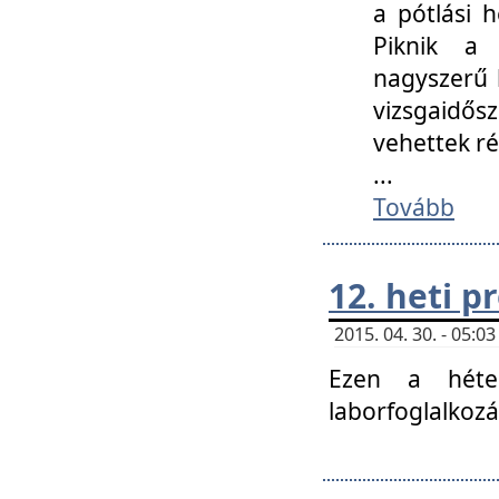
a pótlási h
Piknik a 
nagyszerű 
vizsgaidő
vehettek ré
...
Tovább
12. heti 
2015. 04. 30. - 05:
Ezen a héte
laborfoglalkozá