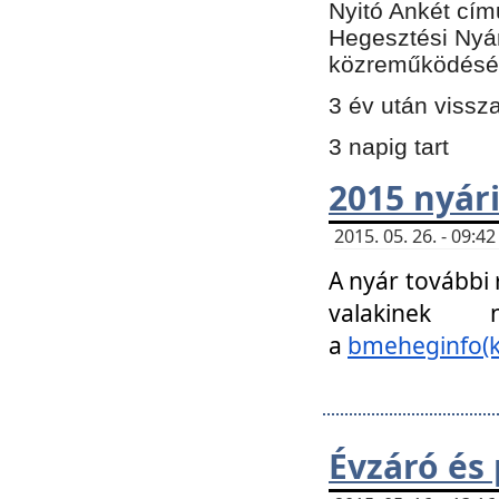
Nyitó Ankét cím
Hegesztési Nyá
közreműködésé
3 év után vissz
3 napig tart
2015 nyári
2015. 05. 26. - 09:
A nyár további
valakinek
a
bmeheginfo(k
Évzáró és