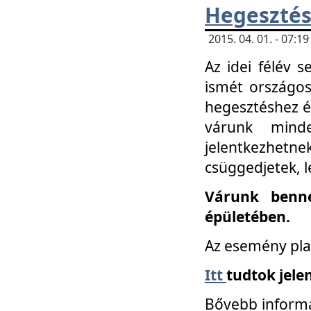
Hegesztés
2015. 04. 01. - 07:
Az idei félév 
ismét országos
hegesztéshez é
várunk mind
jelentkezhe
csüggedjetek, l
Várunk benne
épületében.
Az esemény pla
Itt
tudtok jele
Bővebb informá