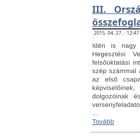
III. Orsz
összefogl
2015. 04. 27. - 12:
Idén is nagy 
Hegesztési Ve
felsőoktatási 
szép számmal a
az első csap
képviselőine
dolgozóinak é
versenyfeladato
...
Tovább