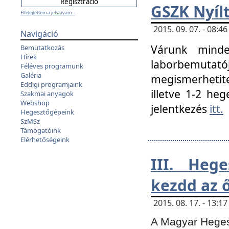
GSZK Nyíl
Elfelejtettem a jelszavam...
2015. 09. 07. - 08:
Navigáció
Várunk minde
Bemutatkozás
Hírek
laborbemutató
Féléves programunk
Galéria
megismerhetite
Eddigi programjaink
illetve 1-2 heg
Szakmai anyagok
Webshop
jelentkezés
itt.
Hegesztőgépeink
SzMSz
Támogatóink
Elérhetőségeink
III. Heg
kezdd az ő
2015. 08. 17. - 13:
A Magyar Hegesz