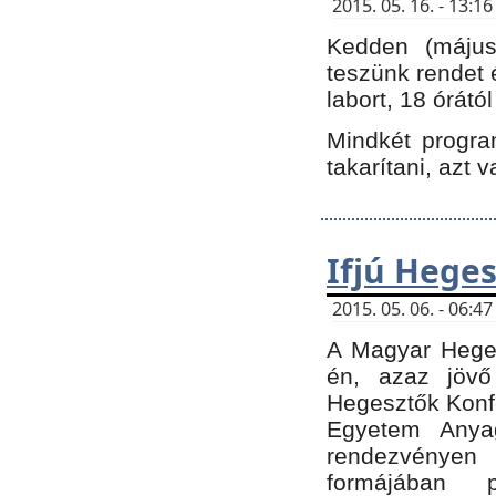
2015. 05. 16. - 13:
Kedden (május 
teszünk rendet 
labort, 18 órátó
Mindkét program
takarítani, azt 
Ifjú Hege
2015. 05. 06. - 06:
A Magyar Heges
én, azaz jövő
Hegesztők Konfe
Egyetem Anyag
rendezvén
formájában 