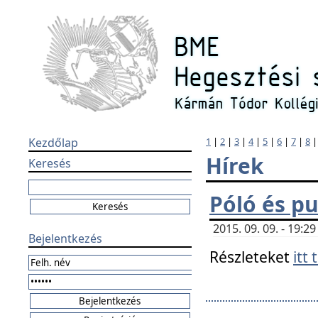
Kezdőlap
1
|
2
|
3
|
4
|
5
|
6
|
7
|
8
Hírek
Keresés
Póló és pu
2015. 09. 09. - 19:
Bejelentkezés
Részleteket
itt 