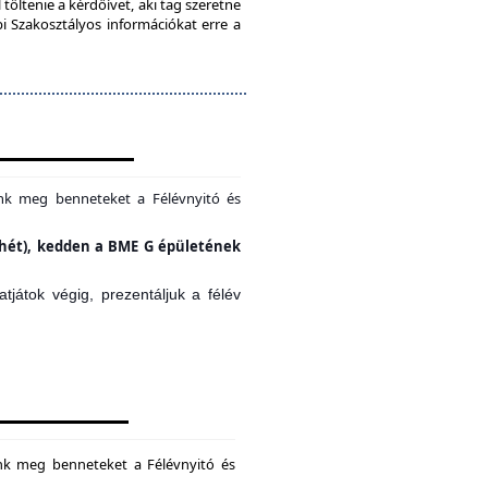
töltenie a kérdőívet, aki tag szeretne
bi Szakosztályos információkat erre a
unk meg benneteket a Félévnyitó és
si hét), kedden a BME G épületének
játok végig, prezentáljuk a félév
unk meg benneteket a Félévnyitó és