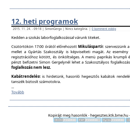
12. heti programok
2015. 11. 24. - 09:18 | SimonGergo | Nincs kategória. |
0 komment eddig
Kedden a szokás laborfoglalkozással várunk titeket.
Csütörtökön 17:00 órától előrehozott
Mikulásparti
t szervezzünk a
mellet a Gyártás Szakosztály is képviselteti magát. Az esemény 
regisztrációhoz kötött, és önköltséges. A menü paprikás krumpli és 
pénzt befizetni Simon Gergelynél lehet a Szakosztályos foglalkozás
foglalkozás nem lesz.
Kabátrendelés
t is hirdetünk, hasonló hegesztős kabátok rendel
tanszék biztosít számotokra.
...
Tovább
Kopirájt meg hasonlók - hegesztes.ktk.bme.hu -