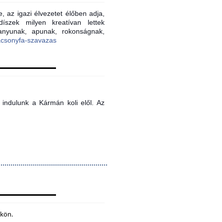
, az igazi élvezetet élőben adja,
íszek milyen kreatívan lettek
 anyunak, apunak, rokonságnak,
acsonyfa-szavazas
indulunk a Kármán koli elől. Az
ökön.