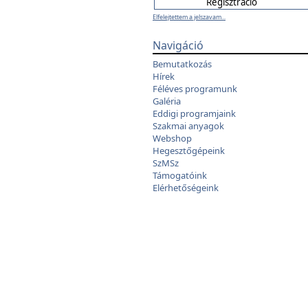
Elfelejtettem a jelszavam...
Navigáció
Bemutatkozás
Hírek
Féléves programunk
Galéria
Eddigi programjaink
Szakmai anyagok
Webshop
Hegesztőgépeink
SzMSz
Támogatóink
Elérhetőségeink