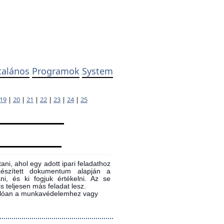
talános
Programok
System
19
|
20
|
21
|
22
|
23
|
24
|
25
ni, ahol egy adott ipari feladathoz
 készített dokumentum alapján a
ni, és ki fogjuk értékelni. Az se
s teljesen más feladat lesz.
sonlóan a munkavédelemhez vagy