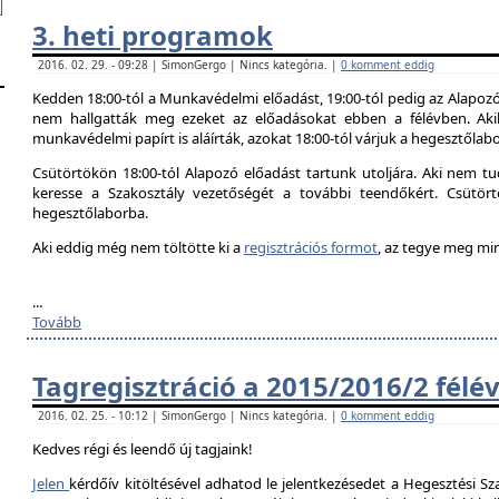
3. heti programok
2016. 02. 29. - 09:28 | SimonGergo | Nincs kategória. |
0 komment eddig
Kedden 18:00-tól a Munkavédelmi előadást, 19:00-tól pedig az Alapozó
nem hallgatták meg ezeket az előadásokat ebben a félévben. Aki
munkavédelmi papírt is aláírták, azokat 18:00-tól várjuk a hegesztőlab
Csütörtökön 18:00-tól Alapozó előadást tartunk utoljára. Aki nem tud
keresse a Szakosztály vezetőségét a további teendőkért. Csütör
hegesztőlaborba.
Aki eddig még nem töltötte ki a
regisztrációs formot
, az tegye meg mi
...
Tovább
Tagregisztráció a 2015/2016/2 félé
2016. 02. 25. - 10:12 | SimonGergo | Nincs kategória. |
0 komment eddig
Kedves régi és leendő új tagjaink!
Jelen
kérdőív kitöltésével adhatod le jelentkezésedet a Hegesztési Sza