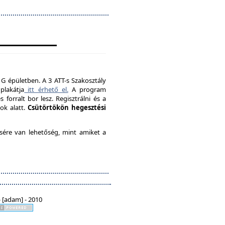
 G épületben. A 3 ATT-s Szakosztály
plakátja
itt érhető el.
A program
forralt bor lesz. Regisztrálni és a
ok alatt.
Csütörtökön hegesztési
ésére van lehetőség, mint amiket a
 [adam] - 2010