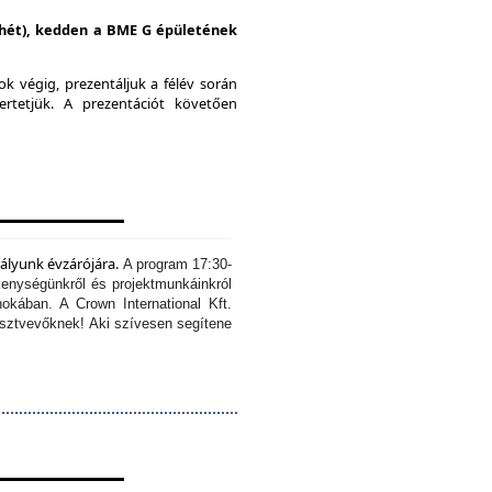
i hét), kedden a BME G épületének
k végig, prezentáljuk a félév során
ertetjük.
A prezentációt követően
tályunk évzárójára.
A program 17:30-
kenységünkről és projektmunkáinkról
okában. A Crown International Kft.
résztvevőknek!
Aki szívesen segítene