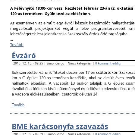
A Félévnyitó 18:00-kor veszi kezdetét február 23-án (2. oktatás
120-as termében. Gyülekező az előtérben.
Az eseményen az elmúlt egy évről készült beszámolót hallgathatjáto
megvalósult projektjeinket végül a félév programtervezetét ism
lehetőségetek lesz jelentkezni a Szakosztály érdeklődő tagságába.
...
Tovább
Évzáró
2015. 12. 15. - 09:25 | SimonGergo | Nincs kategória. |
0 komment eddig
Sok szeretettel várunk Titeket december 17-én csütörtökön Szakosz
kor a G épület 120-as termében kezdődik, ahol az elmúlt éves tevé
hallhattok előadást.
A vacsorát 18 órakor tálaljuk a G épület csarn
jóvoltából a főételen kívül süteménnyel és üdítővel kedveskedünk a 
a vacsora előkészületeiben, csütörtök délután 14
...
Tovább
BME karácsonyfa szavazás
2015. 12. 09. - 08:39 | SimonGergo | Nincs kategória. |
0 komment eddig