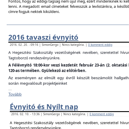
Fontos, hogy az eddigi tagság nem újul meg, ezért mindenkinek ki kell 
lenni. A megadott email címeteket felvesszük a levlistánkra, a későb
címre fogjuk nektek kiküldeni.
2016 tavaszi évnyitó
2016. 02. 20. - 09:16 | SimonGergo | Nincs kategória. |
0 komment eddig
A Hegesztési Szakosztály vezetőségének nevében, szeretettel hív
Tagtoborzó rendezvényünkre.
A Félévnyitó 18:00-kor veszi kezdetét február 23-án (2. oktatá
120-as termében. Gyülekező az előtérben.
Az eseményen az elmúlt egy évről készült beszámolót hallgathat
során megvalósult projektjeinket
...
Tovább
Évnyitó és Nyílt nap
2016. 02. 10. - 13:36 | SimonGergo | Nincs kategória. |
0 komment eddig
A Hegesztési Szakosztály vezetőségének nevében, szeretettel hív
Tagtoborzó rendezvényünkre.