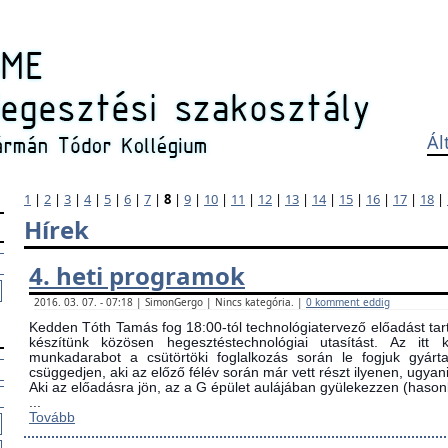
Ál
1
|
2
|
3
|
4
|
5
|
6
|
7
|
8
|
9
|
10
|
11
|
12
|
13
|
14
|
15
|
16
|
17
|
18
|
Hírek
4. heti programok
2016. 03. 07. - 07:18 | SimonGergo | Nincs kategória. |
0 komment eddig
Kedden Tóth Tamás fog 18:00-tól technológiatervező előadást tarta
készítünk közösen hegesztéstechnológiai utasítást. Az itt
munkadarabot a csütörtöki foglalkozás során le fogjuk gyárta
csüggedjen, aki az előző félév során már vett részt ilyenen, ugyani
Aki az előadásra jön, az a G épület aulájában gyülekezzen (ha
...
Tovább