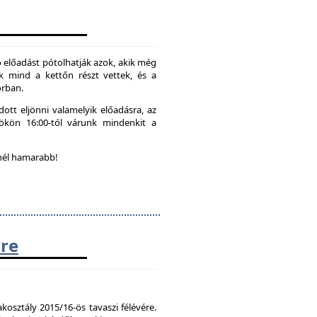
 előadást pótolhatják azok, akik még
k mind a kettőn részt vettek, és a
orban.
ott eljönni valamelyik előadásra, az
tökön 16:00-tól várunk mindenkit a
nél hamarabb!
vre
kosztály 2015/16-ös tavaszi félévére.