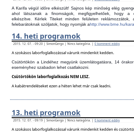
A Karifa végül időre elkészült! Sajnos kép minőség elég gyenge
ahol látszanak a finomságok, megfigyelhetőek, hogy a d
elkészítve.
Kérlek Titeket minden felületen reklámozzátok,
felebarátoknak szóljatok, hogy nyomják a
http://www.bme.hu/kar
14. heti programok
2015. 12. 07. - 09:20 | SimonGergo | Nincs kategória. |
0 komment eddig
A szokásos laborfoglalkozással várunk mindenkit kedden.
Csütörtökön a Lindéhez megyünk üzemlátogatásra, 14 órakor 
eseményhez szabadon lehet csatlakozni.
Csütörtökön laborfoglalkozás NEM LESZ.
A kabátrendeléseket ezen a héten lehet már csak leadni.
13. heti programok
2015. 12. 07. - 09:19 | SimonGergo | Nincs kategória. |
0 komment eddig
A szokásos laborfoglalkozással várunk mindenkit kedden és csütört