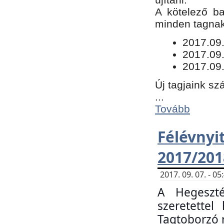
​A kötelező b
minden tagnak 
​2017.09
2017.09
2017.09.
Új tagjaink sz
...
Tovább
Félévn
2017/201
2017. 09. 07. - 
A Hegeszté
szeretette
Tagtoborzó 