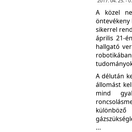
2017. 04. 25. -
A közel ne
öntevékeny k
sikerrel re
április 21-
hallgató ve
robotikáb
tudományok 
A délután k
állomást kel
mind gyak
roncsolás
különböző
gázszükségl
...