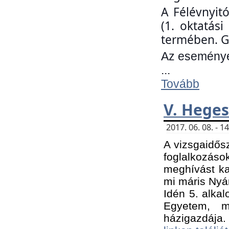
A Félévnyit
(1. oktatás
termében. G
Az eseményen
...
Tovább
V. Heges
2017. 06. 08. - 
A vizsgaidős
foglalkozás
meghívást ka
mi máris Nyár
Idén 5. alka
Egyetem, m
házigazdája.