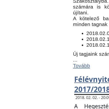
Szakosztályba.
számára is kö
újítani.
​A kötelező ba
minden tagnak m
​2018.02.
2018.02.
2018.02.1
Új tagjaink szá
...
Tovább
Félévn
2017/201
2018. 02. 02. - 20
A Hegeszté