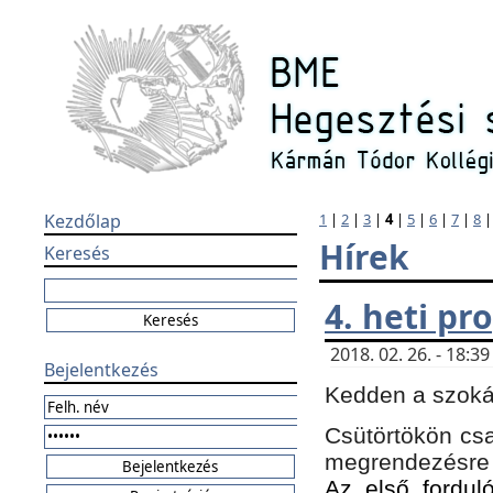
Kezdőlap
1
|
2
|
3
|
4
|
5
|
6
|
7
|
8
Hírek
Keresés
4. heti p
2018. 02. 26. - 18:
Bejelentkezés
Kedden a szokás
Csütörtökön csa
megrendezésre 
Az első forduló