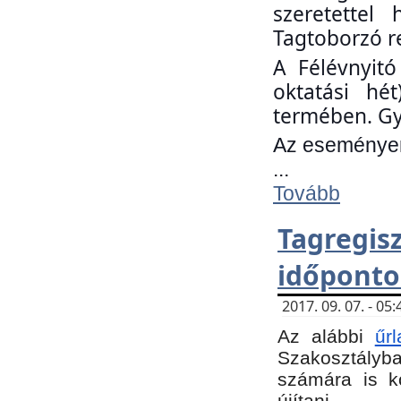
szeretettel
Tagtoborzó r
A Félévnyitó
oktatási hé
termében. Gy
Az eseményen 
...
Tovább
Tagregi
időponto
2017. 09. 07. - 0
Az alábbi
űr
Szakosztályba.
számára is k
újítani.