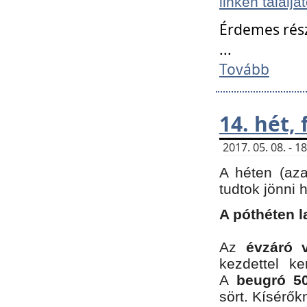
linken találjá
Érdemes rés
...
Tovább
14. hét,
2017. 05. 08. - 
A héten (az
tudtok jönni 
A póthéten l
Az
évzáró 
kezdettel k
A
beugró 50
sört. Kísérő