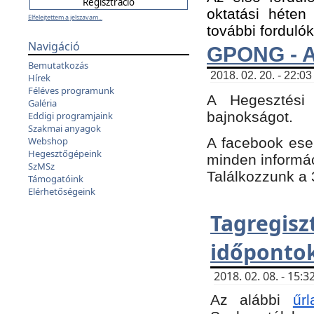
oktatási héten
Elfelejtettem a jelszavam...
további fordulók
Navigáció
GPONG - A
Bemutatkozás
2018. 02. 20. - 22:03
Hírek
Féléves programunk
A Hegesztési
Galéria
bajnokságot.
Eddigi programjaink
Szakmai anyagok
A facebook es
Webshop
Hegesztőgépeink
minden informáci
SzMSz
Találkozzunk a 3
Támogatóink
Elérhetőségeink
Tagregi
időpontok
2018. 02. 08. - 15
Az alábbi
űrl