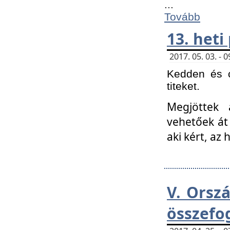
...
Tovább
13. heti
2017. 05. 03. -
Kedden és c
titeket.
Megjöttek 
vehetőek át
aki kért, az
V. Orsz
összefo