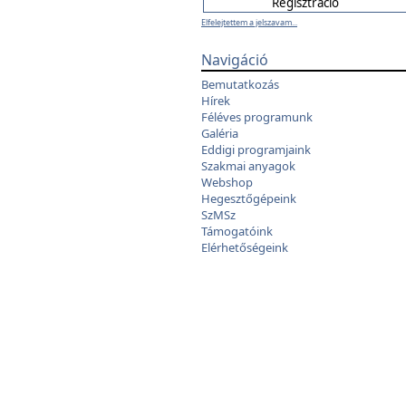
Elfelejtettem a jelszavam...
Navigáció
Bemutatkozás
Hírek
Féléves programunk
Galéria
Eddigi programjaink
Szakmai anyagok
Webshop
Hegesztőgépeink
SzMSz
Támogatóink
Elérhetőségeink