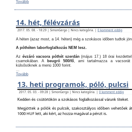
Tovább
14. hét, félévzárás
2017. 05. 08. - 18:29 | SimonGergo | Nincs kategória. |
0 komment eddig
A héten (azaz most, a 14. héten) még a szokásos időben tudtok jön
A póthéten laborfoglalkozás NEM lesz.
Az
évzáró vacsora póthét szerdán
(május 17.) 18 órai kezdette
csarnokában. A
beugró 500/fő
, ami tartalmazza a vacsorát
külsősöknek a menü 1000 forint.
...
Tovább
13. heti programok, póló, pulcsi
2017. 05. 03. - 09:28 | SimonGergo | Nincs kategória. |
0 komment eddig
Kedden és csütörtökön a szokásos foglalkozással várunk titeket.
Megjöttek a pólók és pulcsik, szakosztályos időben vehetőek á
1000 HUF lett, aki kért, az hozza magával a pénzt is.