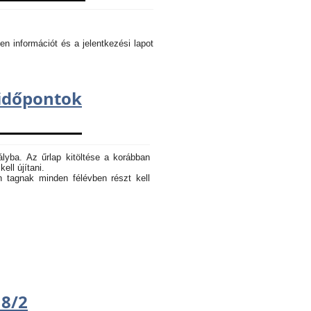
en információt és a jelentkezési lapot
dőpontok
ályba. Az űrlap kitöltése a korábban
ell újítani.
n tagnak minden félévben részt kell
18/2