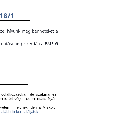
018/1
ttel hívunk meg benneteket a
oktatási hét), szerdán a BME G
oglalkozásokat, de szakmai és
 is ért véget, de mi máris Nyári
yetem, melynek idén a Miskolci
 alábbi linken találjátok.