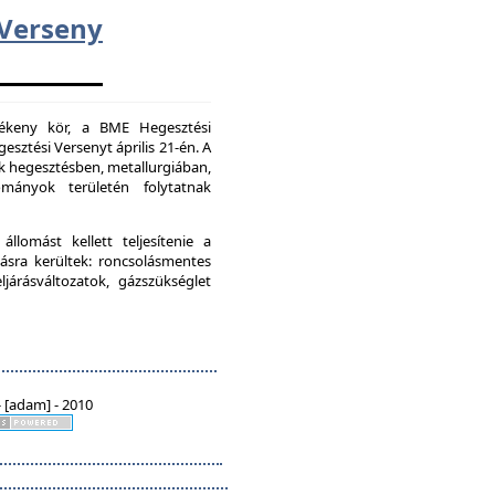
erseny
vékeny kör, a BME Hegesztési
esztési Versenyt április 21-én. A
k hegesztésben, metallurgiában,
mányok területén folytatnak
lomást kellett teljesítenie a
ásra kerültek: roncsolásmentes
járásváltozatok, gázszükséglet
 [adam] - 2010