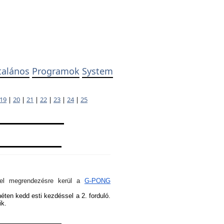
talános
Programok
System
19
|
20
|
21
|
22
|
23
|
24
|
25
ivel megrendezésre kerül a
G-PONG
héten kedd esti kezdéssel a 2. forduló.
ik.