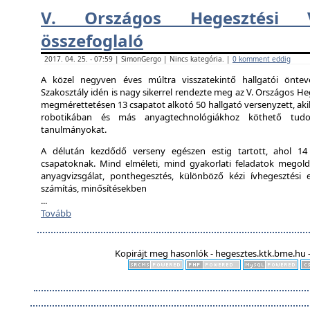
V. Országos Hegesztési V
összefoglaló
2017. 04. 25. - 07:59 | SimonGergo | Nincs kategória. |
0 komment eddig
A közel negyven éves múltra visszatekintő hallgatói önte
Szakosztály idén is nagy sikerrel rendezte meg az V. Országos Heg
megmérettetésen 13 csapatot alkotó 50 hallgató versenyzett, aki
robotikában és más anyagtechnológiákhoz köthető tudo
tanulmányokat.
A délután kezdődő verseny egészen estig tartott, ahol 14 ál
csapatoknak. Mind elméleti, mind gyakorlati feladatok megold
anyagvizsgálat, ponthegesztés, különböző kézi ívhegesztési el
számítás, minősítésekben
...
Tovább
Kopirájt meg hasonlók - hegesztes.ktk.bme.hu -