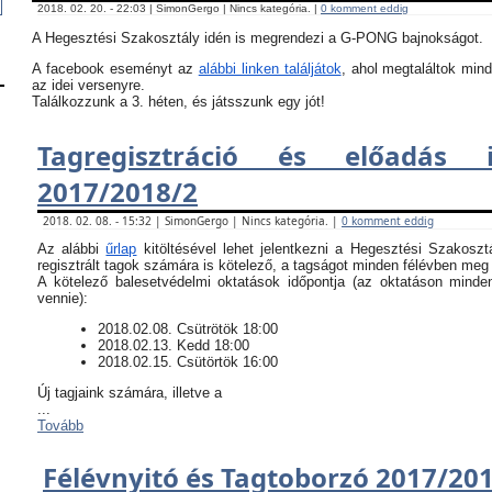
2018. 02. 20. - 22:03 | SimonGergo | Nincs kategória. |
0 komment eddig
A Hegesztési Szakosztály idén is megrendezi a G-PONG bajnokságot.
A facebook eseményt az
alábbi linken találjátok
, ahol megtaláltok mind
az idei versenyre.
Találkozzunk a 3. héten, és játsszunk egy jót!
Tagregisztráció és előadás i
2017/2018/2
2018. 02. 08. - 15:32 | SimonGergo | Nincs kategória. |
0 komment eddig
Az alábbi
űrlap
kitöltésével lehet jelentkezni a Hegesztési Szakoszt
regisztrált tagok számára is kötelező, a tagságot minden félévben meg k
​A kötelező balesetvédelmi oktatások időpontja (az oktatáson minde
vennie):
​2018.02.08. Csütrötök 18:00
2018.02.13. Kedd 18:00
2018.02.15. Csütörtök 16:00
Új tagjaink számára, illetve a
...
Tovább
Félévnyitó és Tagtoborzó 2017/20