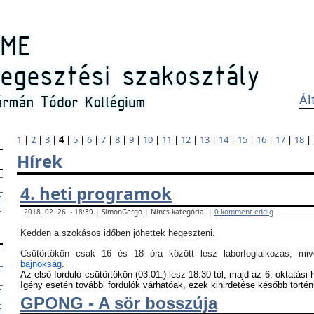
Ál
1
|
2
|
3
|
4
|
5
|
6
|
7
|
8
|
9
|
10
|
11
|
12
|
13
|
14
|
15
|
16
|
17
|
18
|
Hírek
4. heti programok
2018. 02. 26. - 18:39 | SimonGergo | Nincs kategória. |
0 komment eddig
Kedden a szokásos időben jöhettek hegeszteni.
Csütörtökön csak 16 és 18 óra között lesz laborfoglalkozás, m
bajnokság
.
Az első forduló csütörtökön (03.01.) lesz 18:30-tól, majd az 6. oktatási 
Igény esetén további fordulók várhatóak, ezek kihirdetése később történ
GPONG - A sör bosszúja