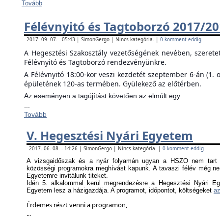
Tovább
Félévnyitó és Tagtoborzó 2017/2
2017. 09. 07. - 05:43 | SimonGergo | Nincs kategória. |
0 komment eddig
A Hegesztési Szakosztály vezetőségének nevében, szerete
Félévnyitó és Tagtoborzó rendezvényünkre.
A Félévnyitó 18:00-kor veszi kezdetét szeptember 6-án (1. 
épületének 120-as termében. Gyülekező az előtérben.
Az eseményen a tagújítást követően az elmúlt egy
...
Tovább
V. Hegesztési Nyári Egyetem
2017. 06. 08. - 14:26 | SimonGergo | Nincs kategória. |
0 komment eddig
A vizsgaidőszak és a nyár folyamán ugyan a HSZO nem tart f
közösségi programokra meghívást kapunk. A tavaszi félév még nem
Egyetemre invitálunk titeket.
Idén 5. alkalommal kerül megrendezésre a Hegesztési Nyári Eg
Egyetem lesz a házigazdája. A programot, időpontot, költségeket
az
Érdemes részt venni a programon,
...