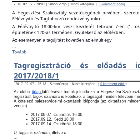
2018. 02. 02. - 20:09 | SimonGergo | Nincs kategória. |
0 komment eddig
A Hegesztési Szakosztály vezetőségének nevében, szeret
Félévnyitó és Tagtoborzó rendezvényünkre.
A Félévnyitó 18:00-kor veszi kezdetét február 7-én (1. o
épületének 120-as termében. Gyülekező az előtérben.
Az eseményen a tagújítást követően az elmúlt egy
...
Tovább
Tagregisztráció és előadás i
2017/2018/1
2017. 09. 07. - 05:48 | SimonGergo | Nincs kategória. |
0 komment eddig
Az alábbi
űrlap
kitöltésével tudtok jelentkezni a Hegesztési Szakoszt
regisztrált tagok számára is kötelező, a tagságot minden félévben meg
​A kötelező balesetvédelmi oktatások időpontja (az oktatáson minde
vennie):
​2017.09.07. Csütrötök 16:00
2017.09.12. Kedd 18:00
2017.09.14. Csütörtök 18:00
Új tagjaink számára, illetve a
...