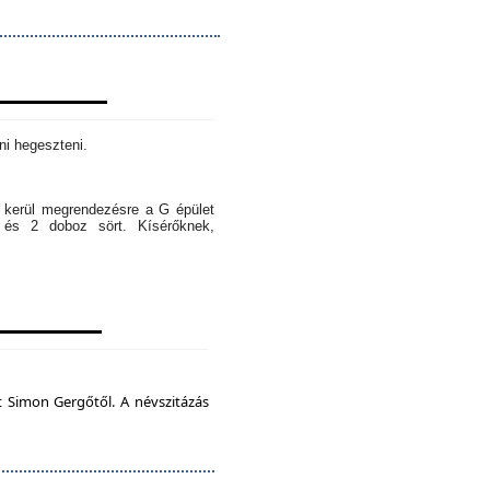
ni hegeszteni.
l kerül megrendezésre a G épület
 és 2 doboz sört. Kísérőknek,
t Simon Gergőtől. A névszitázás