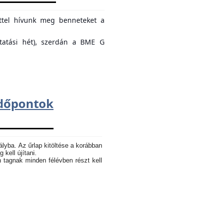
ettel hívunk meg benneteket a
ktatási hét), szerdán a BME G
dőpontok
ályba. Az űrlap kitöltése a korábban
 kell újítani.
n tagnak minden félévben részt kell