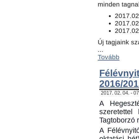
minden tagnak
​2017.02
2017.02
2017.02
Új tagjaink s
...
Tovább
Félévn
2016/201
2017. 02. 04. - 0
A Hegeszté
szeretette
Tagtoborzó 
A Félévnyit
oktatási hé