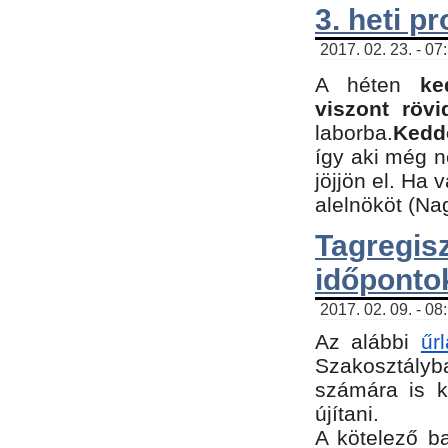
3. heti p
2017. 02. 23. - 07
A héten
ke
viszont rövi
laborba.
Kedde
így aki még 
jöjjön el. Ha 
alelnököt (Na
Tagreg
időponto
2017. 02. 09. - 08
Az alábbi
űr
Szakosztályba
számára is k
újítani.
​A kötelező b