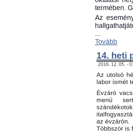
termében. G
Az eseménye
hallgathatjá
...
Tovább
14. heti
2016. 12. 05. - 
Az utolsó h
labor ismét 
Évzáró vacs
menü sert
szándékoto
italfogyaszt
az évzárón.
Többször is 