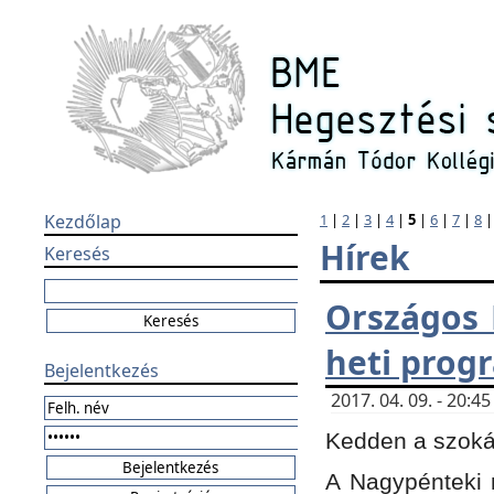
Kezdőlap
1
|
2
|
3
|
4
|
5
|
6
|
7
|
8
Hírek
Keresés
Országos 
heti prog
Bejelentkezés
2017. 04. 09. - 20:
Kedden a szokás
A Nagypénteki m