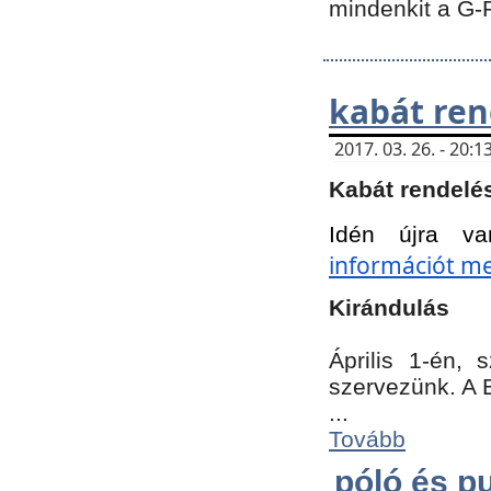
mindenkit a G-
kabát ren
2017. 03. 26. - 20
Kabát rendelé
Idén újra va
információt meg
Kirándulás
Április 1-én,
szervezünk. A 
...
Tovább
póló és pu