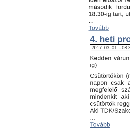
második fordu
18:30-ig tart,
...
Tovább
4. heti p
2017. 03. 01. - 08
Kedden várunk
ig)
Csütörtökön (
napon csak a
megfelelő sz
mindenkit ak
csütörtök regg
Aki TDK/Szak
...
Tovább