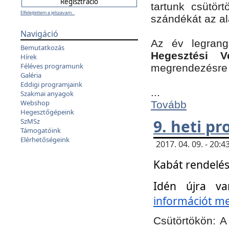
tartunk csütört
Elfelejtettem a jelszavam...
szándékát az a
Navigáció
Az év legran
Bemutatkozás
Hegesztési V
Hírek
Féléves programunk
megrendezésre 
Galéria
Eddigi programjaink
...
Szakmai anyagok
Webshop
Tovább
Hegesztőgépeink
9. heti p
SzMSz
Támogatóink
Elérhetőségeink
2017. 04. 09. - 20
Kabát rendelés
Idén újra va
információt meg
Csütörtökön:
A