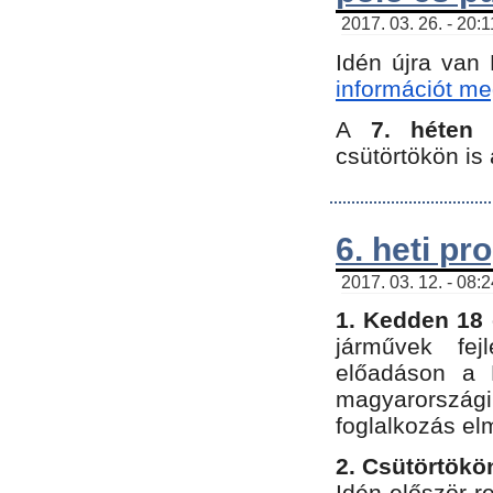
2017. 03. 26. - 20:
Idén újra van
információt meg
A
7. héten
csütörtökön is 
6. heti p
2017. 03. 12. - 08:
1. Kedden 18 
járművek fe
előadáson a 
magyarország
foglalkozás el
2. Csütörtökö
Idén először 