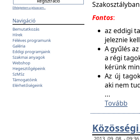
Szakosztályban
Elfelejtettem a jelszavam...
Fontos
:
Navigáció
az eddigi 
Bemutatkozás
Hírek
jeleznie ke
Féléves programunk
Galéria
A gyűlés az
Eddigi programjaink
a régi tago
Szakmai anyagok
Webshop
kérünk min
Hegesztőgépeink
SzMSz
Az új tago
Támogatóink
aki nem tud
Elérhetőségeink
...
Tovább
Közösségi
2013. 09. 08. - 09: