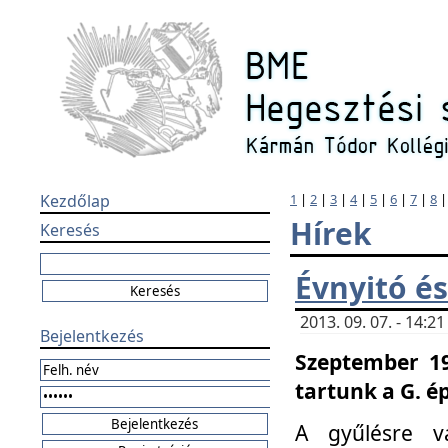
Kezdőlap
1
|
2
|
3
|
4
|
5
|
6
|
7
|
8
Hírek
Keresés
Évnyitó és
2013. 09. 07. - 14:
Bejelentkezés
Szeptember 19
tartunk a G. é
A gyűlésre v