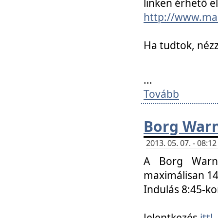
linken érhető el
http://www.mac
Ha tudtok, nézz
...
Tovább
Borg Warn
2013. 05. 07. - 08:
A Borg Warne
maximálisan 14 
Indulás 8:45-ko
Jelentkezés
itt!