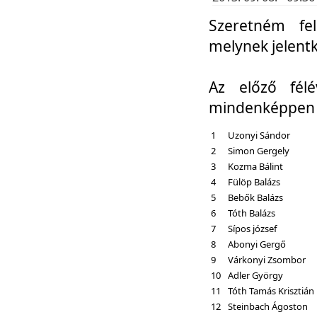
Szeretném fel
melynek jelent
Az előző fél
mindenképpen a
1
Uzonyi Sándor
2
Simon Gergely
3
Kozma Bálint
4
Fülöp Balázs
5
Bebők Balázs
6
Tóth Balázs
7
Sípos józsef
8
Abonyi Gergő
9
Várkonyi Zsombor
10
Adler György
11
Tóth Tamás Krisztián
12
Steinbach Ágoston