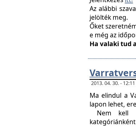
Az alábbi szav
jelölték meg.
Őket szeretném 
e még az időpo
Ha valaki tud 
Varratver
2013. 04. 30. - 12:
Ma elindul a V
lapon lehet, er
Nem kell mi
kategóriánként 