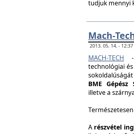
tudjuk mennyi k
Mach-Tech 
2013. 05. 14. - 12:
MACH-TECH
technológiai és
sokoldalúságát
BME Gépész S
illetve a szárn
Természetesen
A
részvétel in