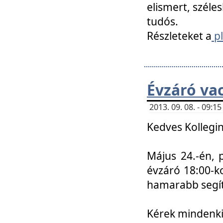
elismert, széle
tudós.
Részleteket a
pl
Évzáró va
2013. 09. 08. - 09:
Kedves Kollegin
Május 24.-én, 
évzáró 18:00-ko
hamarabb segít
Kérek mindenkit