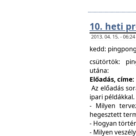
10. heti 
2013. 04. 15. - 06:
kedd: pingpong 
csütörtök: pi
utána:
Előadás, címe:
Az előadás sor
ipari példákkal
- Milyen terve
hegesztett ter
- Hogyan törté
- Milyen veszély