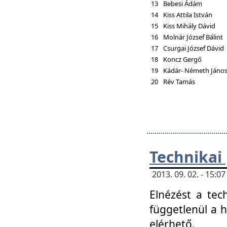
13
Bebesi Ádám
14
Kiss Attila István
15
Kiss Mihály Dávid
16
Molnár József Bálint
17
Csurgai József Dávid
18
Koncz Gergő
19
Kádár- Németh Jáno
20
Rév Tamás
Technikai
2013. 09. 02. - 15:
Elnézést a tec
függetlenül a 
elérhető.