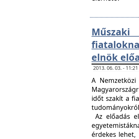
Műsza
fiatalokn
elnök elő
2013. 06. 03. - 11:
A Nemzetközi 
Magyarországr
időt szakít a f
tudományokról 
Az előadás el
egyetemisták
érdekes lehet,