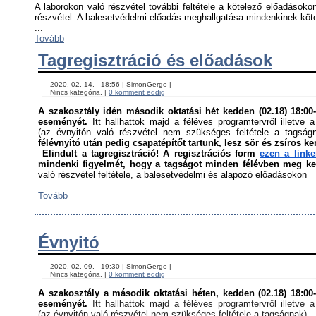
A laborokon való részvétel további feltétele a kötelező előadásokon
részvétel. A balesetvédelmi előadás meghallgatása mindenkinek kötel
...
Tovább
Tagregisztráció és előadások
    2020. 02. 14. - 18:56 | SimonGergo | 

    Nincs kategória. | 
0 komment eddig
A szakosztály idén második oktatási hét kedden (02.18) 18:00-á
eseményét. 
Itt hallhattok majd a féléves programtervről illetve a
(az évnyitón való részvétel nem szükséges feltétele a tagság
félévnyitó után pedig csapatépítőt tartunk, lesz sör és zsíros ke
Elindult a tagregisztráció! A regisztrációs form 
ezen a link
mindenki figyelmét, hogy a tagságot minden félévben meg kell
való részvétel feltétele, a balesetvédelmi és alapozó előadásokon ﻿
...
Tovább
Évnyitó
    2020. 02. 09. - 19:30 | SimonGergo | 

    Nincs kategória. | 
0 komment eddig
A szakosztály a második oktatási héten, kedden (02.18) 18:00-á
eseményét. 
Itt hallhattok majd a féléves programtervről illetve a
(az évnyitón való részvétel nem szükséges feltétele a tagságnak)