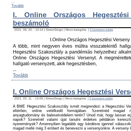
...
Tovább
I. Online Országos Hegesztési
beszámoló
2021. 06. 20. - 13:14 | SimonGergo | Nincs kategória. |
0 komment eddig
I.Online Országos Hegesztési Versen
A több, mint negyven éves múltra visszatekintő hall
Hegesztési Szakosztály a pandémiás helyzethez alkal
Online Országos Hegesztési Versenyt. A megmérettet
hallgató versenyzett, akik hegesztésben,
...
Tovább
I. Online Országos Hegesztési Ver
2021. 03. 11. - 13:09 | SimonGergo | Nincs kategória. |
0 komment eddig
A BME Hegesztési Szakosztály ismét megrendezi a Hegesztési Ver
eltérően, online vetélkedő formájában. Szeretnéd magad me
anyagtudomány és balesetvédelem terén? Unod már, hogy lassan egy
napok? Szeretnél valami újat tanulni érdekes példákon keresz
nyeremények? Amennyiben legalább egy kérdésre igennel válaszoltá
magad mellé még 3 embert és benevezni a versenyünkre. A verseny ké