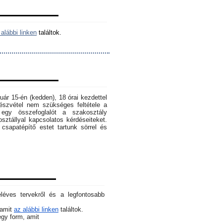
alábbi linken
találtok.
ruár 15-én (kedden), 18 órai kezdettel
szvétel nem szükséges feltétele a
egy összefoglalót a szakosztály
osztállyal kapcsolatos kérdéseiteket.
sapatépítő estet tartunk sörrel és
éléves tervekről és a legfontosabb
 amit
az alábbi linken
találtok.
 egy form, amit