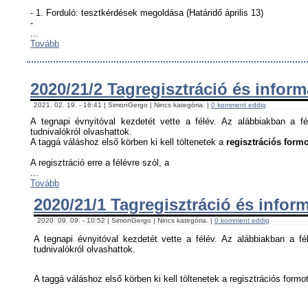
- 1. Forduló: tesztkérdések megoldása (Határidő április 13)
-
...
Tovább
2020/21/2 Tagregisztráció és infor
2021. 02. 19. - 16:41 | SimonGergo | Nincs kategória. |
0 komment eddig
A tegnapi évnyitóval kezdetét vette a félév. Az alábbiakban a fé
tudnivalókról olvashattok.
A taggá váláshoz első körben ki kell töltenetek a
regisztrációs formo
A regisztráció erre a félévre szól, a
...
Tovább
2020/21/1 Tagregisztráció és infor
2020. 09. 09. - 10:52 | SimonGergo | Nincs kategória. |
0 komment eddig
A tegnapi évnyitóval kezdetét vette a félév. Az alábbiakban a fél
tudnivalókról olvashattok.
A taggá váláshoz első körben ki kell töltenetek a regisztrációs formot