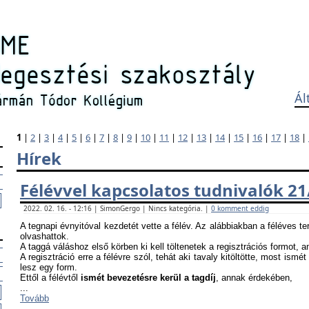
Ál
1
|
2
|
3
|
4
|
5
|
6
|
7
|
8
|
9
|
10
|
11
|
12
|
13
|
14
|
15
|
16
|
17
|
18
|
Hírek
Félévvel kapcsolatos tudnivalók 21
2022. 02. 16. - 12:16 | SimonGergo | Nincs kategória. |
0 komment eddig
A tegnapi évnyitóval kezdetét vette a félév. Az alábbiakban a féléves te
olvashattok.
A taggá váláshoz első körben ki kell töltenetek a regisztrációs formot, 
A regisztráció erre a félévre szól, tehát aki tavaly kitöltötte, most ismét
lesz egy form.
Ettől a félévtől
ismét bevezetésre kerül a tagdíj
, annak érdekében,
...
Tovább