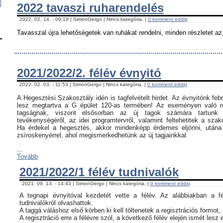
2022 tavaszi ruharendelés
2022. 02. 14. - 09:19 | SimonGergo | Nincs kategória. |
0 komment eddig
Tavasszal újra lehetőségetek van ruhákat rendelni, minden részletet az
2021/2022/2. félév évnyitó
2022. 02. 03. - 11:53 | SimonGergo | Nincs kategória. |
0 komment eddig
A Hegesztési Szakosztály idén is tagfelvételt hirdet. Az évnyitónk feb
lesz megtartva a G épület 120-as termében! Az eseményen való ré
tagságnak, viszont elsősorban az új tagok számára tartunk 
tevékenységéről, az idei programtervről, valamint feltehetitek a szak
Ha érdekel a hegesztés, akkor mindenképp érdemes eljönni, utána c
zsíroskenyérrel, ahol megismerkedhetünk az új tagjainkkal.
...
Tovább
2021/2022/1 félév tudnivalók
2021. 09. 13. - 14:43 | SimonGergo | Nincs kategória. |
0 komment eddig
A tegnapi évnyitóval kezdetét vette a félév. Az alábbiakban a f
tudnivalókról olvashattok.
A taggá váláshoz első körben ki kell töltenetek a regisztrációs formot,
A regisztráció erre a félévre szól, a következő félév elején ismét lesz