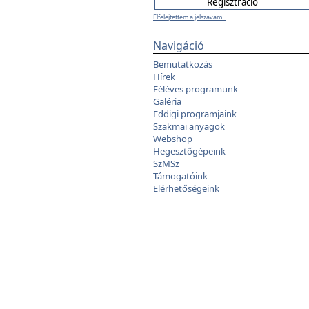
Elfelejtettem a jelszavam...
Navigáció
Bemutatkozás
Hírek
Féléves programunk
Galéria
Eddigi programjaink
Szakmai anyagok
Webshop
Hegesztőgépeink
SzMSz
Támogatóink
Elérhetőségeink