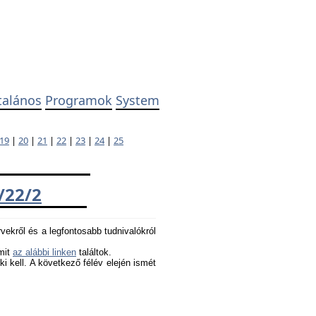
talános
Programok
System
19
|
20
|
21
|
22
|
23
|
24
|
25
/22/2
rvekről és a legfontosabb tudnivalókról
amit
az alábbi linken
találtok.
 ki kell. A következő félév elején ismét