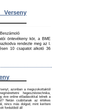
 Verseny
y Beszámoló
gatói öntevékeny kör, a BME
mazkodva rendezte meg az I.
ésen 10 csapatot alkotó 36
seny
senyt, azonban a megszokottaktól
gmérettetni hegesztéstechnika,
 éve online előadásokkal telnek a
tül? Netán csábítanak az értékes
l, nincs más dolgod, mint keríteni
t fordulóból áll