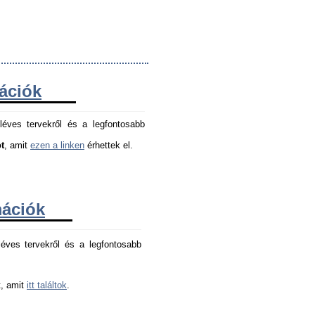
mációk
léves tervekről és a legfontosabb
t
, amit
ezen a linken
érhettek el.
mációk
éves tervekről és a legfontosabb 
, amit 
itt találtok
.