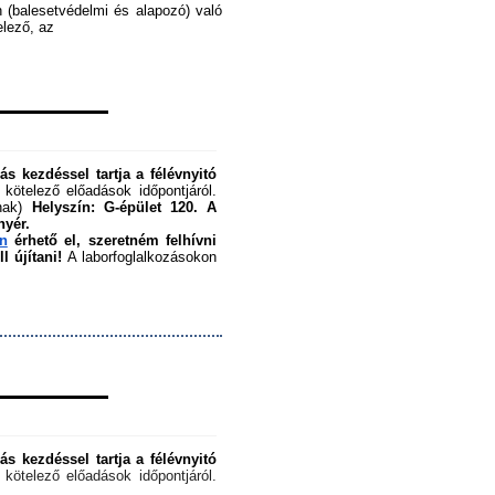
 (balesetvédelmi és alapozó) való 
ező, az ﻿
s kezdéssel tartja a félévnyitó 
 kötelező előadások időpontjáról. 
nak) 
Helyszín: G-épület 120.
A 
nyér.
en
 érhető el, szeretném felhívni 
 újítani!
 A laborfoglalkozásokon 
s kezdéssel tartja a félévnyitó 
 kötelező előadások időpontjáról. 