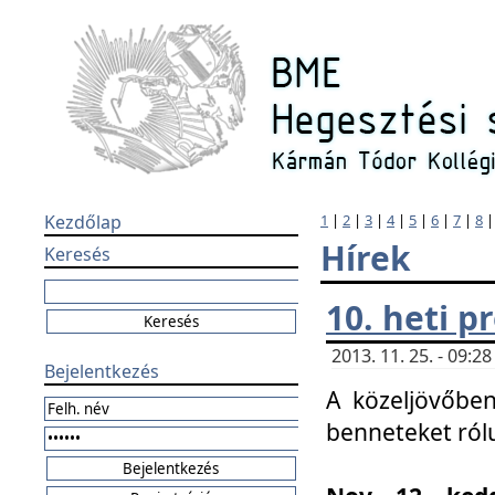
Kezdőlap
1
|
2
|
3
|
4
|
5
|
6
|
7
|
8
Hírek
Keresés
10. heti 
2013. 11. 25. - 09:
Bejelentkezés
A közeljövőben
benneteket ról