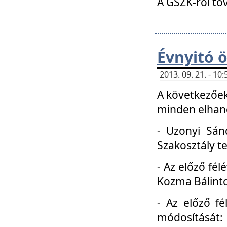
A GSZK-ról to
Évnyitó 
2013. 09. 21. - 1
A következőek
minden elhang
- Uzonyi Sánd
Szakosztály t
- Az előző fél
Kozma Bálinto
- Az előző f
módosítását: