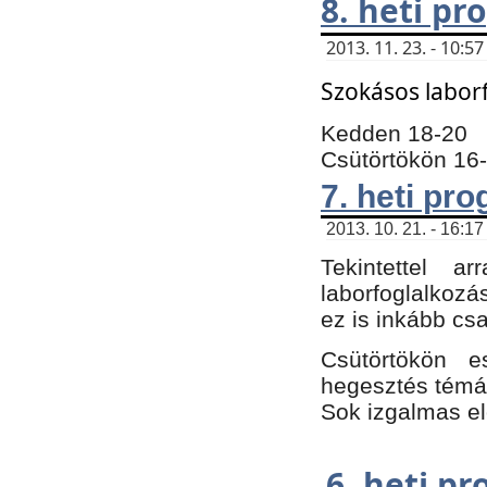
8. heti p
2013. 11. 23. - 10:
Szokásos labor
Kedden 18-20
Csütörtökön 16
7. heti pr
2013. 10. 21. - 16:17
Tekintettel 
laborfoglalkozá
ez is inkább csa
Csütörtökön e
hegesztés témáb
Sok izgalmas el
6. heti p