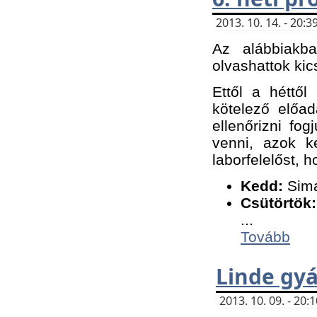
2013. 10. 14. - 20
Az alábbiakb
olvashattok kic
Ettől a héttől
kötelező előa
ellenőrizni fo
venni, azok k
laborfelelőst, h
K
edd:
Sima
Csütörtök:
...
Tovább
Linde gyá
2013. 10. 09. - 20