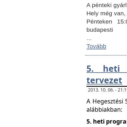
A pénteki gyár
Hely még van, 
Pénteken 15:
budapesti
...
Tovább
5. heti
tervezet
2013. 10. 06. - 21
A Hegesztési 
alábbiakban:
5. heti prog