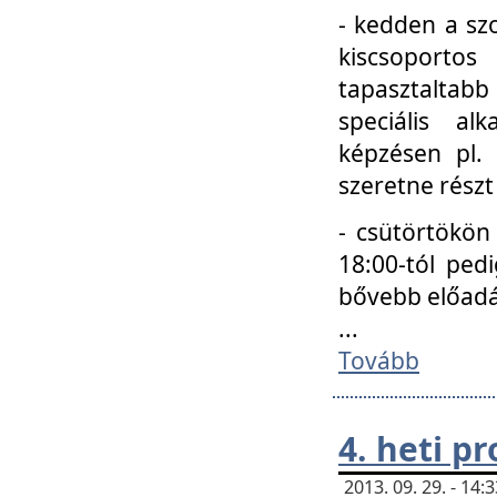
- kedden a szo
kiscsoportos
tapasztaltab
speciális a
képzésen pl.
szeretne részt
- csütörtökön
18:00-tól ped
bővebb előadá
...
Tovább
4. heti p
2013. 09. 29. - 14