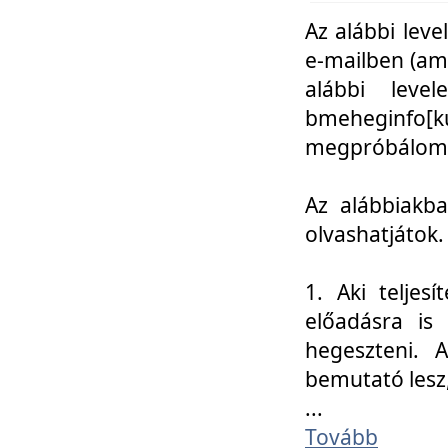
Az alábbi leve
e-mailben (am
alábbi leve
bmeheginfo[k
megpróbálom k
Az alábbiakba
olvashatjátok.
1. Aki teljes
előadásra is
hegeszteni. 
bemutató lesz
...
Tovább