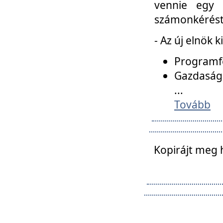
vennie egy 
számonkérést t
- Az új elnök 
Programfe
Gazdasági
...
Tovább
Kopirájt meg 