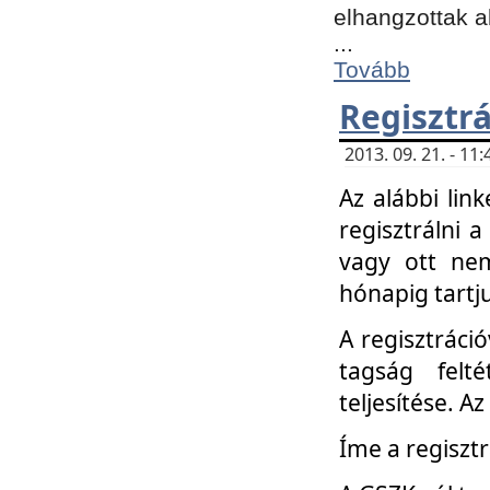
elhangzottak a
...
Tovább
Regisztrá
2013. 09. 21. - 1
Az alábbi lin
regisztrálni a
vagy ott nem
hónapig tartju
A regisztráció
tagság felt
teljesítése. A
Íme a regisztr