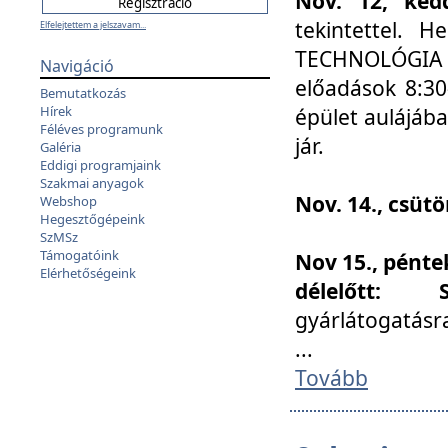
Nov. 12, kedd
tekintettel. 
Elfelejtettem a jelszavam...
TECHNOLÓGIA s
Navigáció
előadások 8:30
Bemutatkozás
Hírek
épület aulájába
Féléves programunk
jár.
Galéria
Eddigi programjaink
Szakmai anyagok
Nov. 14., csüt
Webshop
Hegesztőgépeink
SzMSz
Támogatóink
Nov 15., pénte
Elérhetőségeink
délelőtt:
gyárlátogatásr
...
Tovább