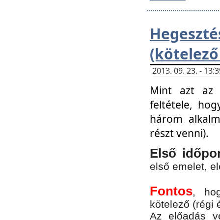
Hegesz
(kötelező
2013. 09. 23. - 13
Mint azt az 
feltétele, ho
három alkalm
részt venni).
Első időpo
első emelet, e
Fontos
, ho
kötelező (régi 
Az előadás vé