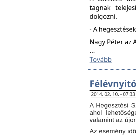
tagnak teleje
dolgozni.
- A hegesztések
Nagy Péter az A
...
Tovább
Félévnyit
2014. 02. 10. - 07:
A Hegesztési Sz
ahol lehetőség
valamint az újo
Az esemény időp