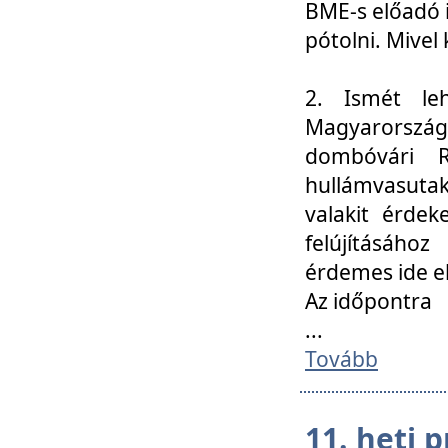
BME-s előadó i
pótolni. Mivel 
2. Ismét le
Magyarország
dombóvári R
hullámvasuta
valakit érdek
felújításáh
érdemes ide el
Az időpontra
...
Tovább
11. heti