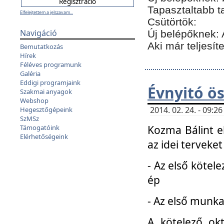
Tapasztaltabb t
Elfelejtettem a jelszavam...
Csütörtök:
Navigáció
Új belépőknek: 
Aki már teljesít
Bemutatkozás
Hírek
Féléves programunk
Galéria
Eddigi programjaink
Évnyitó ö
Szakmai anyagok
Webshop
2014. 02. 24. - 09:
Hegesztőgépeink
SzMSz
Kozma Bálint el
Támogatóink
Elérhetőségeink
az idei terveket
- Az első kötele
ép
- Az első munka
A kötelező ok