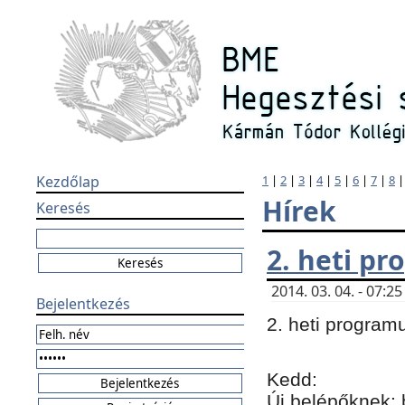
Kezdőlap
1
|
2
|
3
|
4
|
5
|
6
|
7
|
8
Hírek
Keresés
2. heti p
2014. 03. 04. - 07:
Bejelentkezés
2. heti program
Kedd:
Új belépőknek: 