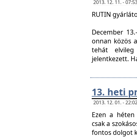
2013. 12. 11. - 07
RUTIN gyárláto
December 13.-á
onnan közös a
tehát elvile
jelentkezett. H
13. heti 
2013. 12. 01. - 22
Ezen a héten
csak a szokáso
fontos dolgot 