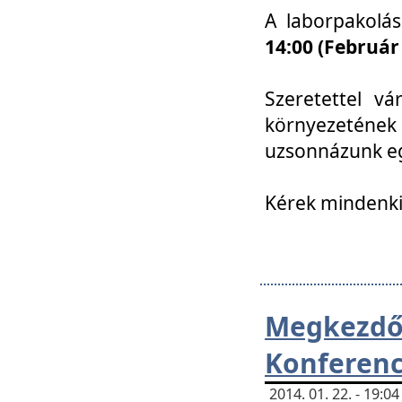
A laborpakolá
14:00 (Február
Szeretettel vá
környezetének
uzsonnázunk eg
Kérek mindenki
Megkezd
Konferenc
2014. 01. 22. - 19: