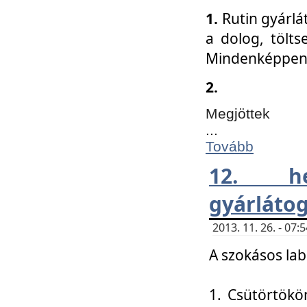
1.
Rutin gyárlá
a dolog, tölts
Mindenképpen 
2.
Megjöttek
...
Tovább
12. h
gyárlátog
2013. 11. 26. - 07
A szokásos lab
1. Csütörtökö