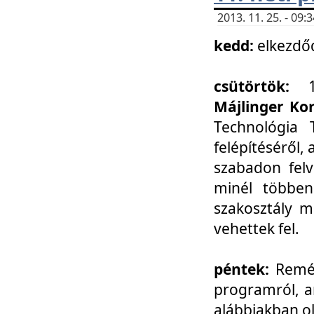
2013. 11. 25. - 09
kedd:
elkezdő
csütörtök:
Májlinger Ko
Technológia 
felépítéséről,
szabadon felv
minél többen
szakosztály m
vehettek fel.
péntek:
Remél
programról, a
alábbiakban ol