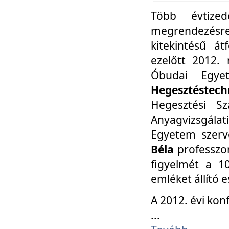
Több évtize
megrendezésr
kitekintésű á
ezelőtt 2012.
Óbudai Egy
Hegesztéstechn
Hegesztési Sz
Anyagvizsgála
Egyetem szerv
Béla
professzor
figyelmét a 10
emléket állító
A 2012. évi ko
...