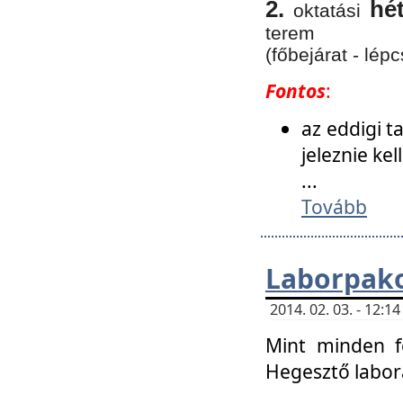
2.
hé
oktatási
terem
(főbejárat - lépc
Fontos
:
az eddigi 
jeleznie ke
...
Tovább
Laborpako
2014. 02. 03. - 12:
Mint minden f
Hegesztő labor