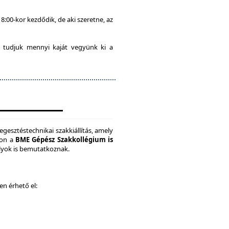
8:00-kor kezdődik, de aki szeretne, az
 tudjuk mennyi kaját vegyünk ki a
gesztéstechnikai szakkiállítás, amely
son a
BME Gépész Szakkollégium is
ályok is bemutatkoznak.
ken érhető el: