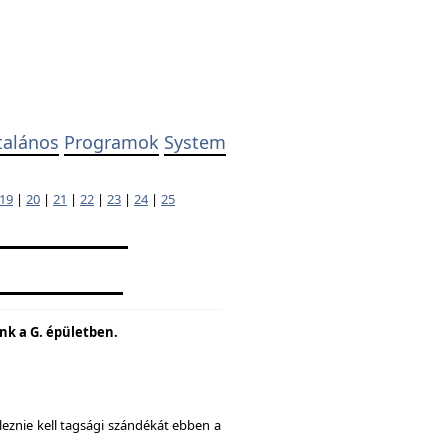
talános
Programok
System
19
|
20
|
21
|
22
|
23
|
24
|
25
unk a G. épületben.
eznie kell tagsági szándékát ebben a