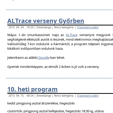
ALTrace verseny Győrben
2013. 04. 24. - 10:29 | SimonGergo | Nincs kategória. |
0 komment eddig
Május 1.-én (munkaszüneti nap) az
ALTrace
versenyre megyünk G
segítségével elkészült autók is lesznek, mind elektromos meghajtású
Valószínűleg 7-k
or indulunk a Kármántól, a program teljesen ingyenes
kikáltott indőpontban indulunk haza.
Jelentkezni az alábbi
Doodle
-ban lehet.
Gyertek mindenképpen, az elmúlt 2 évben is jó volt a verseny.
10. heti program
2013. 04. 15. - 06:24 | SimonGergo | Nincs kategória. |
0 komment eddig
kedd: pingpong asztal átszerelése, hegesztés
csütörtök: pingpong asztal befejezése, hegesztés 18:30-ig, utána: