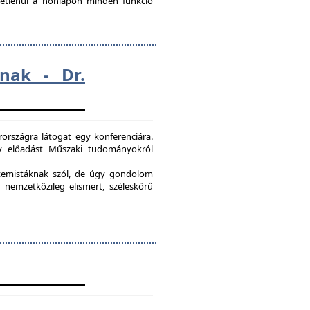
ggetlenül a honlapon minden funkció
nak - Dr.
országra látogat egy konferenciára.
egy előadást Műszaki tudományokról
etemistáknak szól, de úgy gondolom
 nemzetközileg elismert, széleskörű