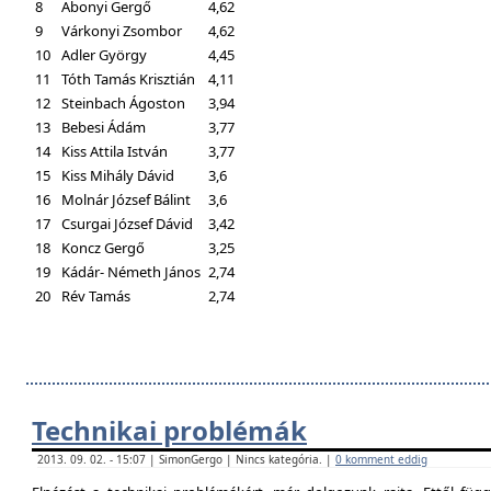
8
Abonyi Gergő
4,62
9
Várkonyi Zsombor
4,62
10
Adler György
4,45
11
Tóth Tamás Krisztián
4,11
12
Steinbach Ágoston
3,94
13
Bebesi Ádám
3,77
14
Kiss Attila István
3,77
15
Kiss Mihály Dávid
3,6
16
Molnár József Bálint
3,6
17
Csurgai József Dávid
3,42
18
Koncz Gergő
3,25
19
Kádár- Németh János
2,74
20
Rév Tamás
2,74
Technikai problémák
2013. 09. 02. - 15:07 | SimonGergo | Nincs kategória. |
0 komment eddig