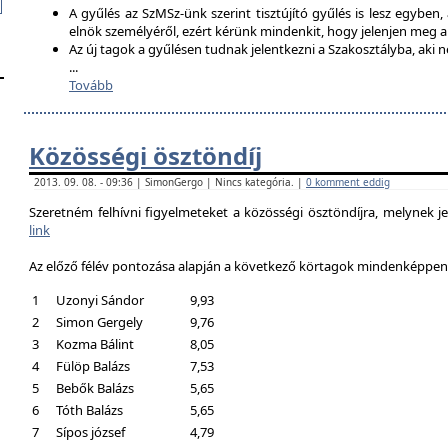
A gyűlés az SzMSz-ünk szerint tisztújító gyűlés is lesz egyben,
elnök személyéről, ezért kérünk mindenkit, hogy jelenjen meg 
Az új tagok a gyűlésen tudnak jelentkezni a Szakosztályba, aki n
...
Tovább
Közösségi ösztöndíj
2013. 09. 08. - 09:36 | SimonGergo | Nincs kategória. |
0 komment eddig
Szeretném felhívni figyelmeteket a közösségi ösztöndíjra, melynek je
link
Az előző félév pontozása alapján a következő körtagok mindenképpen a
1
Uzonyi Sándor
9,93
2
Simon Gergely
9,76
3
Kozma Bálint
8,05
4
Fülöp Balázs
7,53
5
Bebők Balázs
5,65
6
Tóth Balázs
5,65
7
Sípos józsef
4,79