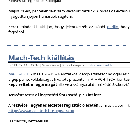
Kedves Kolleginák és Kollégák!
Május 24.-én, pénteken félévzáró vacsorát tartunk. A hivatalos évzáró 1
nyugodtan jöjjön hamarabb segíteni.
Kérek mindenkit aki jön, hogy jelentkezzék az alábbi
dudlin
, hogy
fagyóból.
Mach-Tech kiállítás
2013. 05. 14. - 12:37 | SimonGergo | Nincs kategória. |
0 komment eddig
MACH-TECH
-
május 28-31.
- Nemzetközi gépgyártás-technológiai és he
a gépipar sokoldalúságát hivatott prezentál
ni.
A MACH-TECH kiállítá
képviseltetni fogja magát
, illetve a szárnyai alatt működő Szakoszt
Természetesen a
Hegesztési Szakosztály is kint lesz
.
A
részvétel ingyenes előzetes regisztáció esetén
, ami az alábbi lin
http://www.mach-tech.hu/regisztracio
Ha tudtok, nézzetek ki!