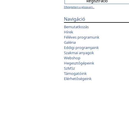
Elfelejtettem a jelszavam...
Navigáció
Bemutatkozás
Hírek
Féléves programunk
Galéria
Eddigi programjaink
Szakmai anyagok
Webshop
Hegesztőgépeink
SzMSz
Támogatóink
Elérhetőségeink