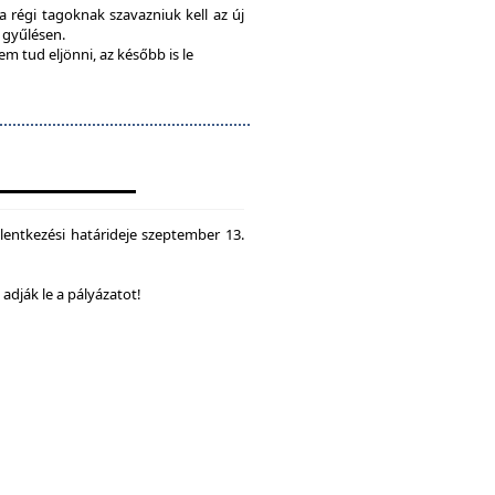
 a régi tagoknak szavazniuk kell az új
a gyűlésen.
em tud eljönni, az később is le
lentkezési határideje szeptember 13.
dják le a pályázatot!