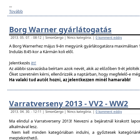
...
Tovább
Borg Warner gyárlátogatás
2013. 05. 07. - 08:12 | SimonGergo | Nincs kategória. |
0 komment eddig
A Borg Warnerhez május 9-én megyünk gyárlátogatásra maximálisan 1
Indulás 8:45-kor a Kármán koli elől.
Jelentkezés
itt!
Az alábbi szavazásba beírtam azok nevét, akik az előzőben 9-ét jelölté
Őket szeretném kérni, ellenőrizzék a naptárban, hogy megfelelő-e még
Ha valaki tud autót hozni, az jelentkezzen minél hamarabb!
Varratverseny 2013 - VV2 - WW2
2013. 04. 30. - 12:11 | SimonGergo | Nincs kategória. |
0 komment eddig
Ma elindul a Varratverseny 2013! Nevezni a bejáratnál kirakott lap
alkalmával lesz.
Nem kell minden kategóriában indulni, a győztesek kategóriánké
megtekinthető.