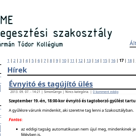
Ál
1
|
2
|
3
|
4
|
5
|
6
|
7
|
8
|
9
|
10
|
11
|
12
|
13
|
14
|
15
|
16
|
17
|
18
|
Hírek
Évnyitó és tagújító ülés
2013. 09. 07. - 14:21 | SimonGergo | Nincs kategória. |
0 komment eddig
Szeptember 19.-én, 18:00-kor évnyitó és tagtoborzó gyűlést tart
A gyűlésre várunk mindenkit, aki szeretne tag lenni a Szakosztályban.
Fontos
:
az eddigi tagság automatikusan nem újul meg, mindenkinek jel
félévben is.