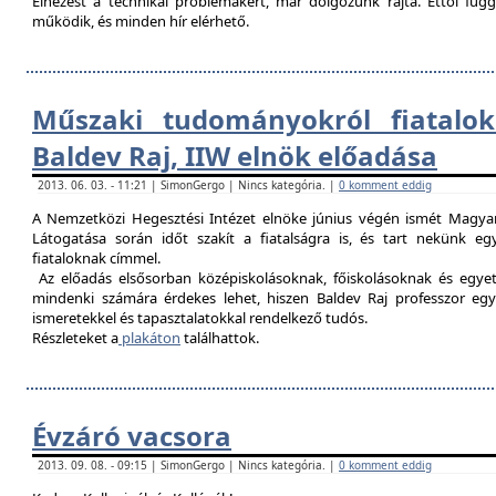
Elnézést a technikai problémákért, már dolgozunk rajta. Ettől fü
működik, és minden hír elérhető.
Műszaki tudományokról fiatalok
Baldev Raj, IIW elnök előadása
2013. 06. 03. - 11:21 | SimonGergo | Nincs kategória. |
0 komment eddig
A Nemzetközi Hegesztési Intézet elnöke június végén ismét Magyar
Látogatása során időt szakít a fiatalságra is, és tart nekünk 
fiataloknak címmel.
Az előadás elsősorban középiskolásoknak, főiskolásoknak és egy
mindenki számára érdekes lehet, hiszen Baldev Raj professzor egy
ismeretekkel és tapasztalatokkal rendelkező tudós.
Részleteket a
plakáton
találhattok.
Évzáró vacsora
2013. 09. 08. - 09:15 | SimonGergo | Nincs kategória. |
0 komment eddig