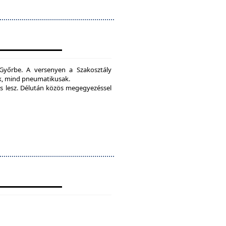
yőrbe. A versenyen a Szakosztály
ak, mind pneumatikusak.
 lesz.
Délután közös megegyezéssel