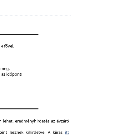
4 fővel.
k meg.
 az időpont!
on lehet, eredményhirdetés az évzáró
nt lesznek kihirdetve. A kiírás
itt