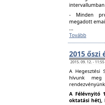
intervallumban
- Minden pro
megadott email 
...
Tovább
2015 őszi 
2015. 09. 12. - 11:
A Hegesztési S
hívunk meg 
rendezvényünk
A Félévnyitó 
oktatási hét)