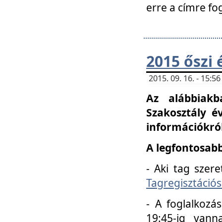
erre a címre fo
2015 őszi 
2015. 09. 16. - 15:
Az alábbiakb
Szakosztály é
információkról
A legfontosabb
- Aki tag szere
Tagregisztációs
- A foglalkozá
19:45-ig vann