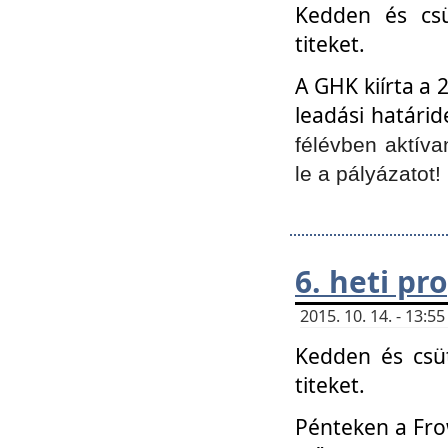
Kedden és csü
titeket.
A GHK kiírta a 
leadási határid
félévben aktíva
le a pályázatot!
6. heti p
2015. 10. 14. - 13:
Kedden és csüt
titeket.
Pénteken a Frow