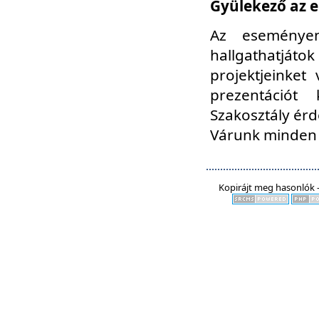
Gyülekező az e
Az eseményen
hallgathatjáto
projektjeinket
prezentációt
Szakosztály ér
Várunk minden 
Kopirájt meg hasonlók -