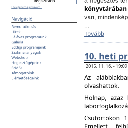
a hegesztés ter
könyvtárában
Elfelejtettem a jelszavam...
van, mindenké
Navigáció
...
Bemutatkozás
Hírek
Tovább
Féléves programunk
Galéria
Eddigi programjaink
Szakmai anyagok
10. heti 
Webshop
Hegesztőgépeink
2015. 11. 16. - 19:
SzMSz
Támogatóink
Az alábbiakb
Elérhetőségeink
olvashattok.
Holnap, azaz 
laborfoglalkozá
Csütörtökön 16
Emellett fe