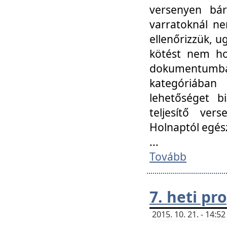
versenyen bár
varratoknál ne
ellenőrizzük, u
kötést nem hoz
dokumentumban 
kategóriába
lehetőséget bi
teljesítő ver
Holnaptól egés
...
Tovább
7. heti p
2015. 10. 21. - 14: