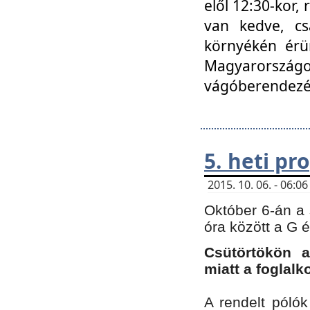
elől 12:30-kor,
van kedve, cs
környékén érün
Magyarországo
vágóberendezé
5. heti p
2015. 10. 06. - 06:
Október 6-án a 
óra között a G 
Csütörtökön a
miatt a foglal
A rendelt póló