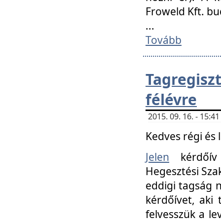
Froweld Kft. bu
...
Tovább
Tagregis
félévre
2015. 09. 16. - 15:
Kedves régi és 
Jelen
kérdőív 
Hegesztési Szak
eddigi tagság n
kérdőívet, aki
felvesszük a le