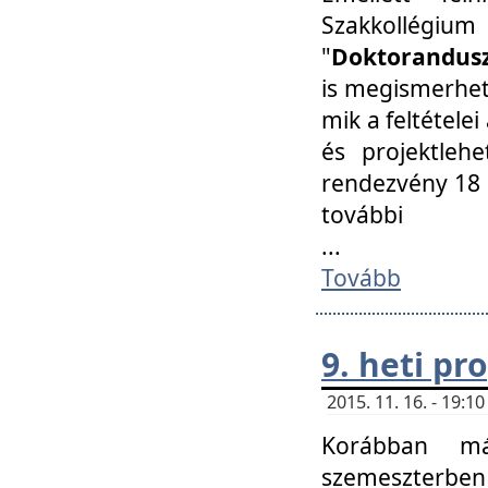
Szakkollégi
"
Doktorandusz
is megismerhet
mik a feltétele
és projektleh
rendezvény 18 
további
...
Tovább
9. heti p
2015. 11. 16. - 19:
Korábban má
szemeszterben