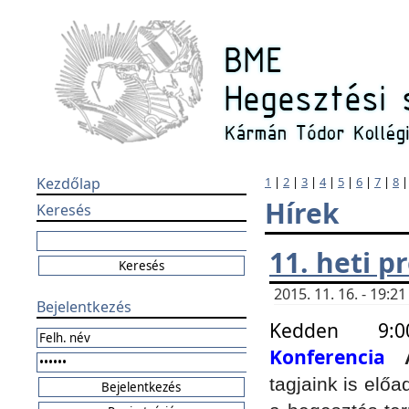
Kezdőlap
1
|
2
|
3
|
4
|
5
|
6
|
7
|
8
Hírek
Keresés
11. heti 
2015. 11. 16. - 19:
Bejelentkezés
Kedden 9:
Konferencia
tagjaink is elő