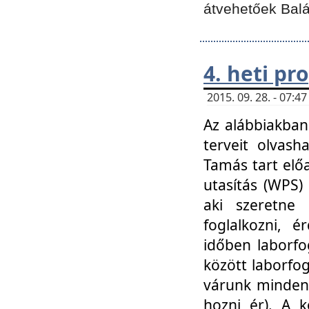
átvehetőek Balá
4. heti p
2015. 09. 28. - 07:
Az alábbiakban 
terveit olvash
Tamás tart elő
utasítás (WPS)
aki szeretne k
foglalkozni, 
időben laborfo
között laborfog
várunk mindenk
hozni ér). A 