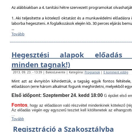
Az alábbiakban a 4. tanítási hétre szervezett programokat olvashatjá
1. Aki teljesítette a kötelező oktatást és a munkavédelmi előadásra i
laborba hegeszteni. A foglalkozások elején kb. 30 perces eljárás bem
...
Tovább
Hegesztési alapok előadás (
minden tagnak!)
2013. 09. 23. - 13:39 | BakosLevente | Kategória:
Programok
|
0 komment eddig
Mint azt az évnyitón kihirdettük, a tagság egyik fontos feltétel
előadáson (erre három alkalmat fogunk meghirdetni, melyekből egyen
Első időpont: Szeptember 24. kedd 18:00
G épület első em
Fontos
, hogy az előadáson való részvétel mindenkinek kötelező (rég
Az előadás végén egy egyszerű tesztet kell kitöltenetek az elhangzott
...
Tovább
Regisztráció a Szakosztályba