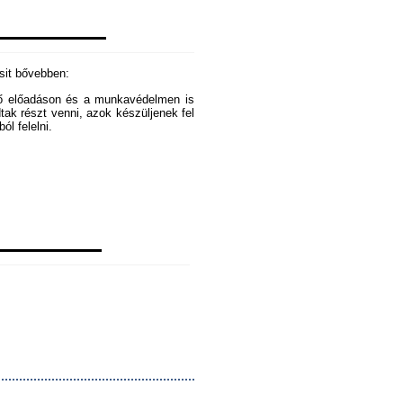
csit bővebben:
ező előadáson és a munkavédelmen is
dtak részt venni, azok készüljenek fel
ól felelni.