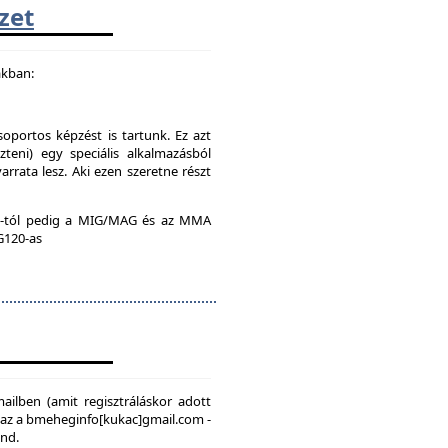
zet
akban:
soportos képzést is tartunk. Ez azt
teni) egy speciális alkalmazásból
rrata lesz. Aki ezen szeretne részt
:00-tól pedig a MIG/MAG és az MMA
 G120-as
mailben (amit regisztráláskor adott
, az a bmeheginfo[kukac]gmail.com -
ond.