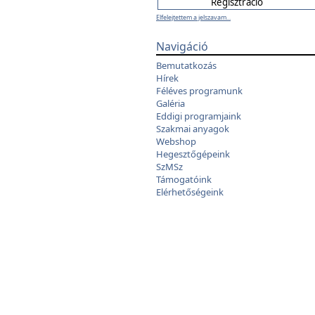
Elfelejtettem a jelszavam...
Navigáció
Bemutatkozás
Hírek
Féléves programunk
Galéria
Eddigi programjaink
Szakmai anyagok
Webshop
Hegesztőgépeink
SzMSz
Támogatóink
Elérhetőségeink