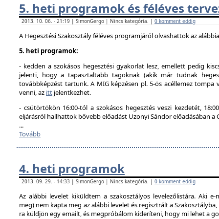
5. heti programok és féléves terve
2013. 10. 06. - 21:19 | SimonGergo | Nincs kategória. |
0 komment eddig
A Hegesztési Szakosztály féléves programjáról olvashattok az alábbi
5. heti programok:
- kedden a szokásos hegesztési gyakorlat lesz, emellett pedig kisc
jelenti, hogy a tapasztaltabb tagoknak (akik már tudnak hegesz
továbbképzést tartunk. A MIG képzésen pl. 5-ös acéllemez tompa va
venni, az
itt
jelentkezhet.
- csütörtökön 16:00-tól a szokásos hegesztés veszi kezdetét, 18
eljárásról hallhattok bővebb előadást Uzonyi Sándor előadásában a
...
Tovább
4. heti programok
2013. 09. 29. - 14:33 | SimonGergo | Nincs kategória. |
0 komment eddig
Az alábbi levelet kiküldtem a szakosztályos levelezőlistára. Aki e-
meg) nem kapta meg az alábbi levelet és regisztrált a Szakosztályba
ra küldjön egy emailt, és megpróbálom kideríteni, hogy mi lehet a g