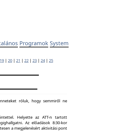
talános
Programok
System
19
|
20
|
21
|
22
|
23
|
24
|
25
enneteket róluk, hogy semmiről ne
tettel. Helyette az ATT-n tartott
hallgatni. Az előadások 8:30-kor
tesen a megjelenésért aktivitási pont