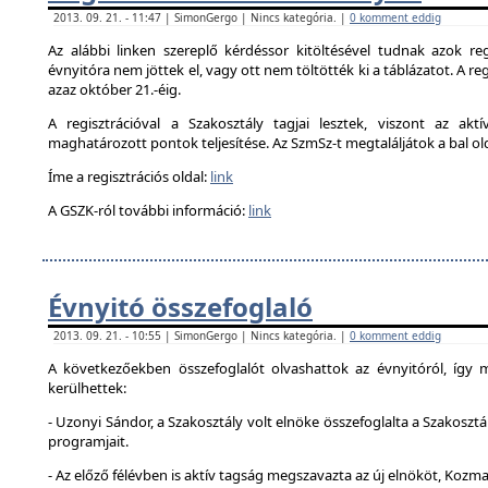
2013. 09. 21. - 11:47 | SimonGergo | Nincs kategória. |
0 komment eddig
Az alábbi linken szereplő kérdéssor kitöltésével tudnak azok reg
évnyitóra nem jöttek el, vagy ott nem töltötték ki a táblázatot. A reg
azaz október 21.-éig.
A regisztrációval a Szakosztály tagjai lesztek, viszont az akt
maghatározott pontok teljesítése. Az SzmSz-t megtaláljátok a bal ol
Íme a regisztrációs oldal:
link
A GSZK-ról további információ:
link
Évnyitó összefoglaló
2013. 09. 21. - 10:55 | SimonGergo | Nincs kategória. |
0 komment eddig
A következőekben összefoglalót olvashattok az évnyitóról, így
kerülhettek:
- Uzonyi Sándor, a Szakosztály volt elnöke összefoglalta a Szakosztá
programjait.
- Az előző félévben is aktív tagság megszavazta az új elnököt, Kozma