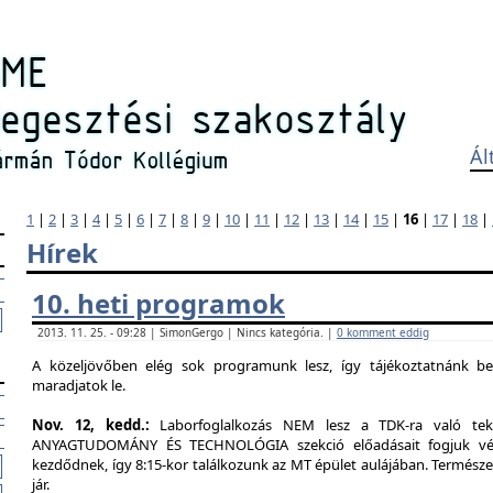
Ál
1
|
2
|
3
|
4
|
5
|
6
|
7
|
8
|
9
|
10
|
11
|
12
|
13
|
14
|
15
|
16
|
17
|
18
|
Hírek
10. heti programok
2013. 11. 25. - 09:28 | SimonGergo | Nincs kategória. |
0 komment eddig
A közeljövőben elég sok programunk lesz, így tájékoztatnánk b
maradjatok le.
Nov. 12, kedd.:
Laborfoglalkozás NEM lesz a TDK-ra való tekin
ANYAGTUDOMÁNY ÉS TECHNOLÓGIA szekció előadásait fogjuk végig
kezdődnek, így 8:15-kor találkozunk az MT épület aulájában. Természe
jár.