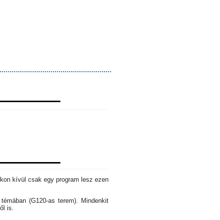
okon kívül csak egy program lesz ezen
s témában (G120-as terem). Mindenkit
ől is.