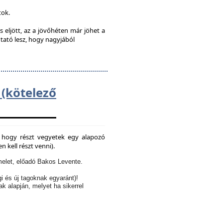
tok.
s eljött, az a jövőhéten már jöhet a
utató lesz, hogy nagyjából
kötelező
e, hogy részt vegyetek egy alapozó
 kell részt venni).
elet, előadó Bakos Levente.
i és új tagoknak egyaránt)!
ak alapján, melyet ha sikerrel