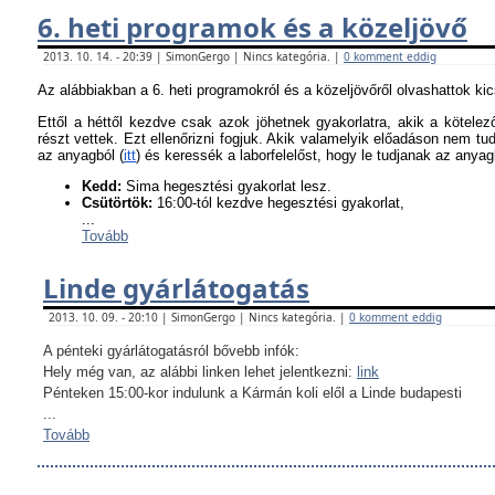
6. heti programok és a közeljövő
2013. 10. 14. - 20:39 | SimonGergo | Nincs kategória. |
0 komment eddig
Az alábbiakban a 6. heti programokról és a közeljövőről olvashattok ki
Ettől a héttől kezdve csak azok jöhetnek gyakorlatra, akik a kötel
részt vettek. Ezt ellenőrizni fogjuk. Akik valamelyik előadáson nem tu
az anyagból (
itt
) és keressék a laborfelelőst, hogy le tudjanak az anyagb
K
edd:
Sima hegesztési gyakorlat lesz.
Csütörtök:
16:00-tól kezdve hegesztési gyakorlat,
...
Tovább
Linde gyárlátogatás
2013. 10. 09. - 20:10 | SimonGergo | Nincs kategória. |
0 komment eddig
A pénteki gyárlátogatásról bővebb infók:
Hely még van, az alábbi linken lehet jelentkezni:
link
Pénteken 15:00-kor indulunk a Kármán koli elől a Linde budapesti
...
Tovább