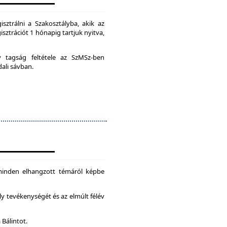
isztrálni a Szakosztályba, akik az
isztrációt 1 hónapig tartjuk nyitva,
ív tagság feltétele az SzMSz-ben
dali sávban.
 minden elhangzott témáról képbe
ly tevékenységét és az elmúlt félév
 Bálintot.