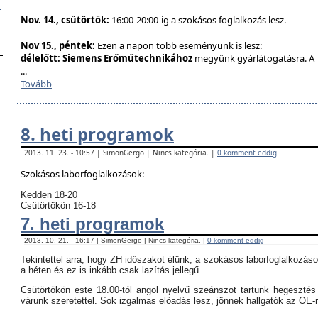
Nov. 14., csütörtök:
16:00-20:00-ig a szokásos foglalkozás lesz.
Nov 15., péntek:
Ezen a napon több eseményünk is lesz:
délelőtt:
Siemens Erőműtechnikához
megyünk gyárlátogatásra. A
...
Tovább
8. heti programok
2013. 11. 23. - 10:57 | SimonGergo | Nincs kategória. |
0 komment eddig
Szokásos laborfoglalkozások:
Kedden 18-20
Csütörtökön 16-18
7. heti programok
2013. 10. 21. - 16:17 | SimonGergo | Nincs kategória. |
0 komment eddig
Tekintettel arra, hogy ZH időszakot élünk, a szokásos laborfoglalkozás
a héten és ez is inkább csak lazítás jellegű.
Csütörtökön este 18.00-tól angol nyelvű szeánszot tartunk hegeszté
várunk szeretettel. Sok izgalmas előadás lesz, jönnek hallgatók az OE-r