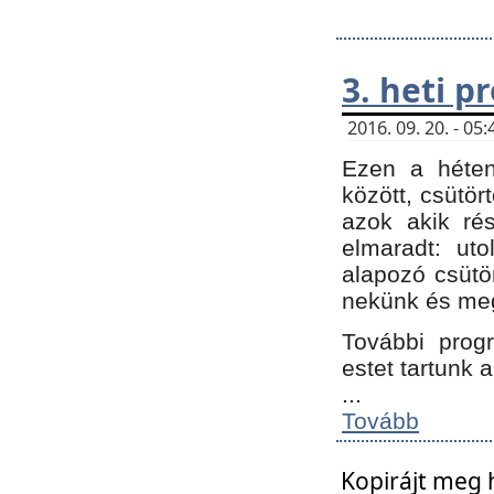
3. heti 
2016. 09. 20. - 0
Ezen a héte
között, csütör
azok akik ré
elmaradt: ut
alapozó csütör
nekünk és meg
További progr
estet tartunk 
...
Tovább
Kopirájt meg 