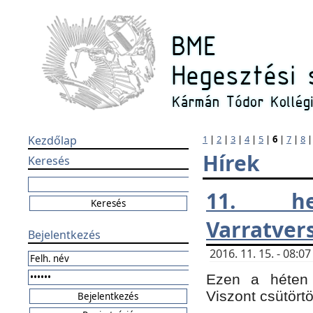
Kezdőlap
1
|
2
|
3
|
4
|
5
|
6
|
7
|
8
Hírek
Keresés
11. h
Varratver
Bejelentkezés
2016. 11. 15. - 08:
Ezen a héten 
Viszont csütört