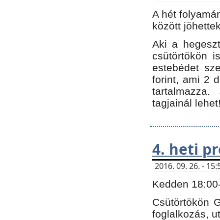
A hét folyamá
között jöhette
Aki a hegeszt
csütörtökön i
estebédet sze
forint, ami 2 
tartalmazza.
tagjainál lehet
4. heti 
2016. 09. 26. - 1
Kedden 18:00-t
Csütörtökön G
foglalkozás, ut