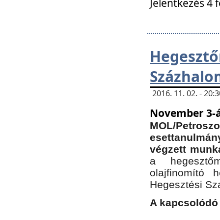
Jelentkezés 4 
Hegesz
Százhalo
2016. 11. 02. - 20
November 3-á
MOL/Petr
esettanulmá
végzett munká
a hegesztőm
olajfinomító 
Hegesztési Sz
A kapcsolódó