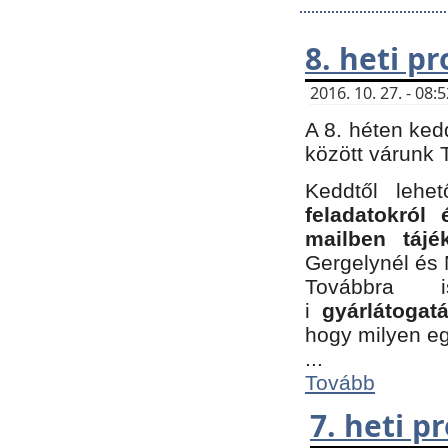
8. heti p
2016. 10. 27. - 08
A 8. héten ked
között várunk T
Keddtől leh
feladatokról
mailben tájé
Gergelynél és 
Továbbra 
i
gyárlátoga
hogy milyen e
...
Tovább
7. heti 