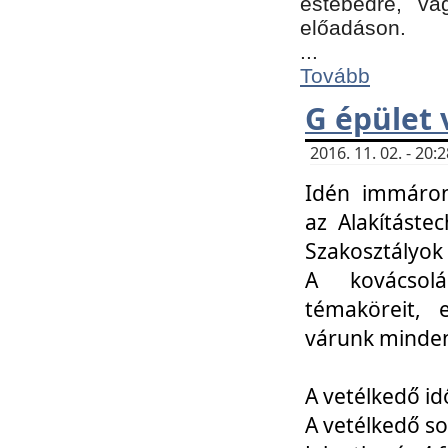
estebédre, va
előadáson.
...
Tovább
G épület 
2016. 11. 02. - 20
Idén immáro
az Alakításte
Szakosztályok
A kovácsolá
témaköreit, e
várunk minden
A vetélkedő id
A vetélkedő so