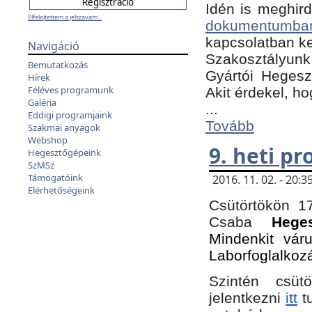
Idén is meghird
Elfelejtettem a jelszavam...
dokumentumba
kapcsolatban ke
Navigáció
Szakosztályunk 
Bemutatkozás
Gyártói Hegeszt
Hírek
Féléves programunk
Akit érdekel, h
Galéria
...
Eddigi programjaink
Tovább
Szakmai anyagok
Webshop
9. heti p
Hegesztőgépeink
SzMSz
Támogatóink
2016. 11. 02. - 20
Elérhetőségeink
Csütörtökön 17
Csaba
Hege
Mindenkit vár
Laborfoglalkoz
Szintén csüt
jelentkezni
itt
tu