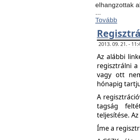
elhangzottak a
...
Tovább
Regisztrá
2013. 09. 21. - 1
Az alábbi lin
regisztrálni a
vagy ott nem
hónapig tartju
A regisztráció
tagság felt
teljesítése. A
Íme a regisztr