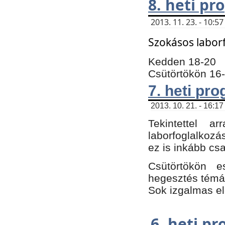
8. heti p
2013. 11. 23. - 10:
Szokásos labor
Kedden 18-20
Csütörtökön 16
7. heti pr
2013. 10. 21. - 16:17
Tekintettel 
laborfoglalkozá
ez is inkább csa
Csütörtökön e
hegesztés témáb
Sok izgalmas el
6. heti p