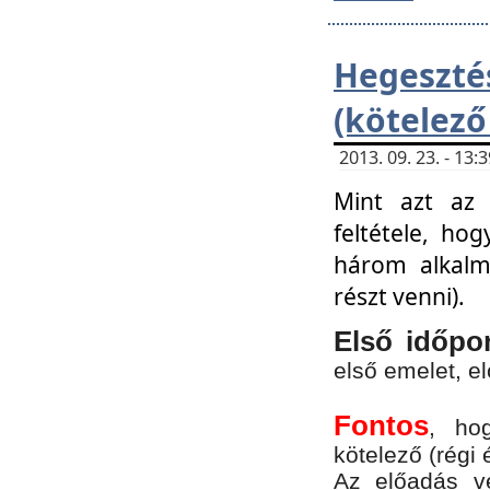
Hegesz
(kötelező
2013. 09. 23. - 13
Mint azt az 
feltétele, ho
három alkalm
részt venni).
Első időpo
első emelet, e
Fontos
, ho
kötelező (régi 
Az előadás vé