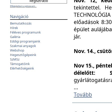
Nov. 12, kedd
tekintettel. 
Elfelejtettem a jelszavam...
TECHNOLÓGIA s
Navigáció
előadások 8:30
Bemutatkozás
Hírek
épület aulájába
Féléves programunk
jár.
Galéria
Eddigi programjaink
Szakmai anyagok
Nov. 14., csüt
Webshop
Hegesztőgépeink
SzMSz
Támogatóink
Nov 15., pénte
Elérhetőségeink
délelőtt:
gyárlátogatásr
...
Tovább