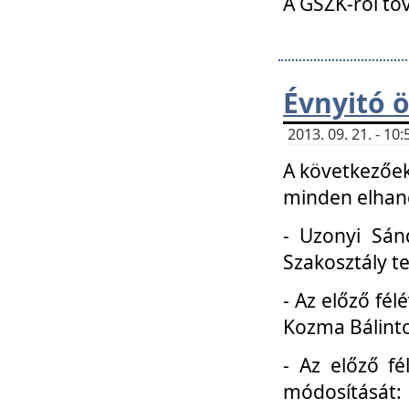
A GSZK-ról to
Évnyitó 
2013. 09. 21. - 1
A következőek
minden elhang
- Uzonyi Sánd
Szakosztály t
- Az előző fél
Kozma Bálinto
- Az előző f
módosítását: