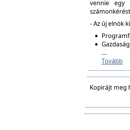
vennie egy 
számonkérést t
- Az új elnök 
Programfe
Gazdasági
...
Tovább
Kopirájt meg 