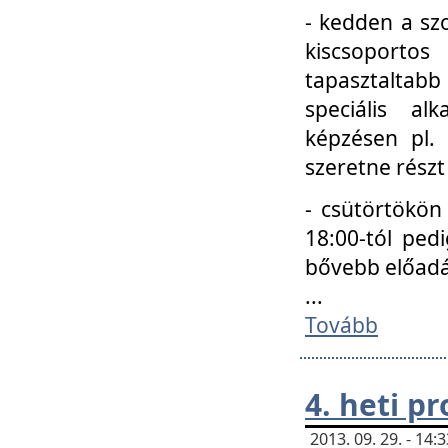
- kedden a szo
kiscsoportos
tapasztaltab
speciális a
képzésen pl.
szeretne részt
- csütörtökön
18:00-tól ped
bővebb előadá
...
Tovább
4. heti p
2013. 09. 29. - 14