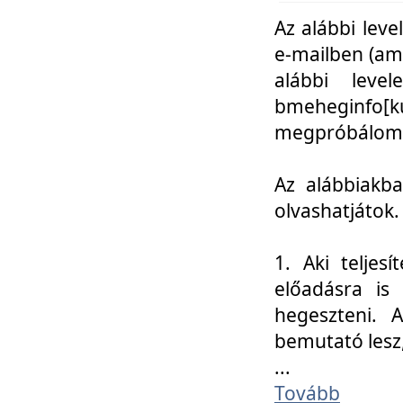
Az alábbi leve
e-mailben (am
alábbi leve
bmeheginfo[k
megpróbálom k
Az alábbiakba
olvashatjátok.
1. Aki teljes
előadásra is
hegeszteni. 
bemutató lesz
...
Tovább