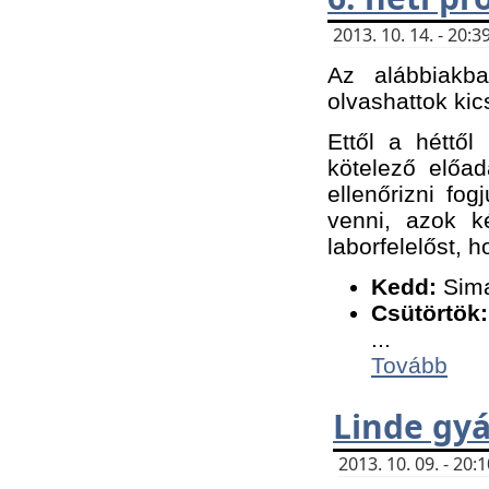
2013. 10. 14. - 20
Az alábbiakb
olvashattok kic
Ettől a héttől
kötelező előa
ellenőrizni fo
venni, azok k
laborfelelőst, h
K
edd:
Sima
Csütörtök:
...
Tovább
Linde gyá
2013. 10. 09. - 20