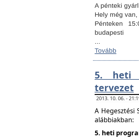
A pénteki gyár
Hely még van, 
Pénteken 15:
budapesti
...
Tovább
5. heti
tervezet
2013. 10. 06. - 21
A Hegesztési 
alábbiakban:
5. heti prog