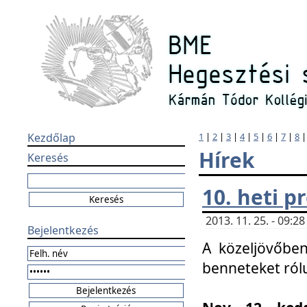
Kezdőlap
1
|
2
|
3
|
4
|
5
|
6
|
7
|
8
Hírek
Keresés
10. heti 
2013. 11. 25. - 09:
Bejelentkezés
A közeljövőben
benneteket ról