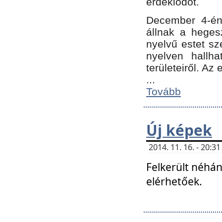
érdeklődőt.
December 4-én
állnak a hegesz
nyelvű estet sz
nyelven hallh
területeiről. A
...
Tovább
Új képek
2014. 11. 16. - 20:
Felkerült néhán
elérhetőek.