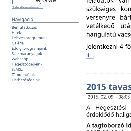
feladatok vá
szükséges kom
Elfelejtettem a jelszavam...
versenyre bár
Navigáció
vetélkedő ut
Bemutatkozás
Hírek
hangulatú vacso
Féléves programunk
Galéria
Jelentkezni 4 f
Eddigi programjaink
itt.
Szakmai anyagok
Webshop
Hegesztőgépeink
SzMSz
Támogatóink
Elérhetőségeink
2015 tavas
2015. 02. 09. - 08:
A Hegesztési 
érdeklődő hallg
A tagtoborzó i