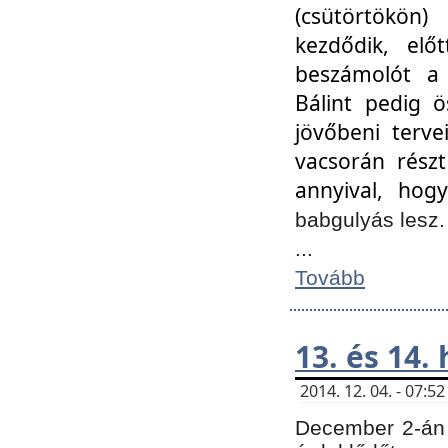
(csütörtökön
kezdődik, elő
beszámolót a 
Bálint pedig ö
jövőbeni terve
vacsorán részt
annyival, hogy
babgulyás lesz
...
Tovább
13. és 14.
2014. 12. 04. - 07:
December 2-án 