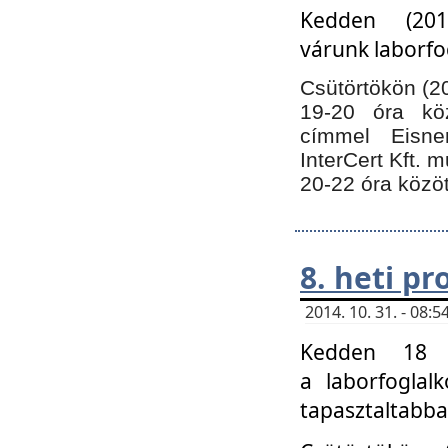
Kedden (201
várunk laborfo
Csütörtökön (20
19-20 óra kö
címmel Eisne
InterCert Kft. 
20-22 óra közöt
8. heti p
2014. 10. 31. - 08
Kedden 18 ó
a laborfoglal
tapasztaltabba