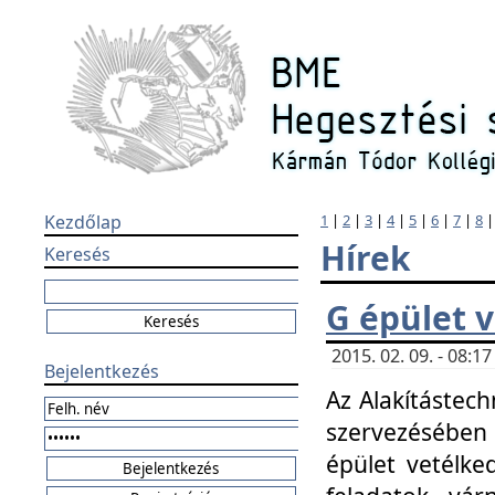
Kezdőlap
1
|
2
|
3
|
4
|
5
|
6
|
7
|
8
Hírek
Keresés
G épület 
2015. 02. 09. - 08:
Bejelentkezés
Az Alakítástech
szervezésében
épület vetélke