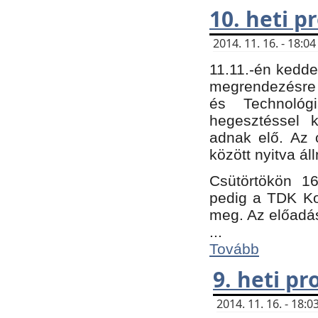
10. heti 
2014. 11. 16. - 18:
11.11.-én kedde
megrendezésre 
és Technológ
hegesztéssel k
adnak elő. Az o
között nyitva ál
Csütörtökön 16
pedig a TDK Kon
meg. Az előadá
...
Tovább
9. heti p
2014. 11. 16. - 18