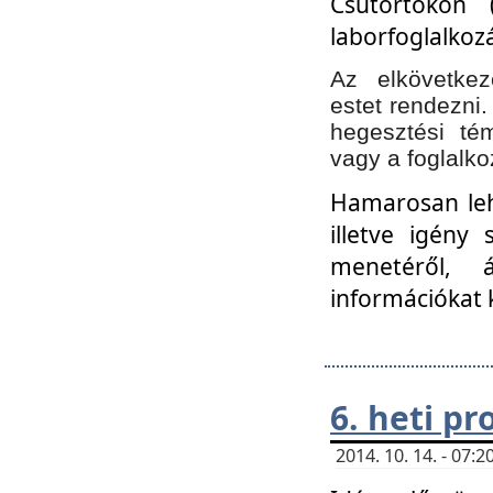
Csütörtökön 
laborfoglalkozá
Az elkövetke
estet rendezni
hegesztési té
vagy a foglalko
Hamarosan lehe
illetve igény
menetéről, á
információkat 
6. heti p
2014. 10. 14. - 07