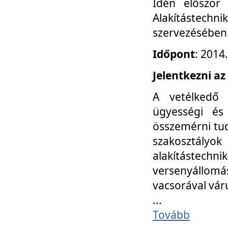
Idén először
Alakítástechni
szervezésében
Időpont
: 2014
Jelentkezni az
A vetélkedő 
ügyességi és
összemérni tud
szakosztályok 
alakítástec
versenyállom
vacsorával vár
...
Tovább