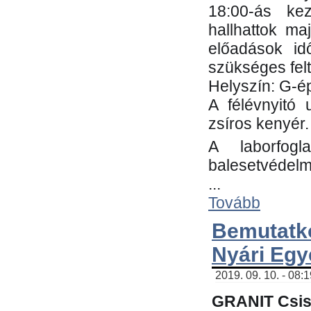
18:00-ás kez
hallhattok ma
előadások id
szükséges fel
Helyszín: G-ép
A félévnyitó 
zsíros kenyér.
A laborfogl
balesetvédelm
...
Tovább
Bemutatk
Nyári Egy
2019. 09. 10. - 08:
GRANIT Csis