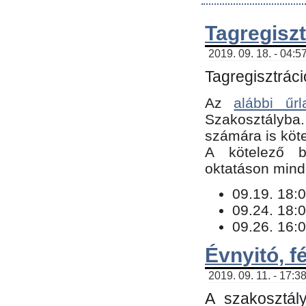
Tagregiszt
2019. 09. 18. - 04:5
Tagregisztráci
Az
alábbi űrl
Szakosztályba.
számára is köte
​A kötelező b
oktatáson minde
09.19. 18:0
09.24. 18:0
09.26. 16:0
Évnyitó, f
2019. 09. 11. - 17:3
A szakosztál