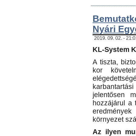
Bemutatk
Nyári Egy
2019. 09. 02. - 21:
KL-System Kf
A tiszta, bi
kor követe
elégedettség
karbantartás
jelentősen m
hozzájárul a
eredmények e
környezet sz
Az ilyen mu