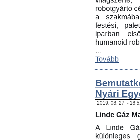
világszerte
robotgyártó c
a szakmában:
festési, pale
iparban els
humanoid robo
...
Tovább
Bemutatk
Nyári Egy
2019. 08. 27. - 18:
Linde Gáz Ma
A Linde Gáz
különleges 