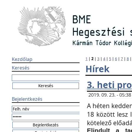
Kezdőlap
1
|
2
|
3
|
4
|
5
|
6
|
7
|
8
Hírek
Keresés
3. heti p
2019. 09. 23. - 05:
Bejelentkezés
A héten kedden
18 között lesz 
kötelező előad
Elindult a ta