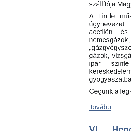
szállítója Ma
A Linde műs
úgynevezett 
acetilén és
nemesgáz
„gázgyógysze
gázok, vizsg
ipar szin
kereskedele
gyógyászatb
Cégünk a leg
...
Tovább
VI. Heg