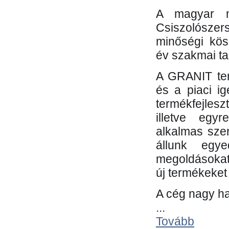
A magyar m
Csiszolósze
minőségi kös
év szakmai tap
A GRANIT ter
és a piaci i
termékfejles
illetve egy
alkalmas sze
állunk egye
megoldásokat
új termékeket 
A cég nagy ha
...
Tovább