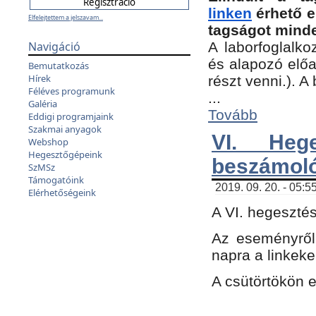
linken
érhető e
Elfelejtettem a jelszavam...
tagságot minde
Navigáció
A laborfoglalko
és alapozó előa
Bemutatkozás
Hírek
részt venni.). 
Féléves programunk
...
Galéria
Tovább
Eddigi programjaink
Szakmai anyagok
VI. Heg
Webshop
Hegesztőgépeink
beszámol
SzMSz
Támogatóink
2019. 09. 20. - 05:5
Elérhetőségeink
A VI. hegeszté
Az eseményről
napra a linkeke
A csütörtökön 