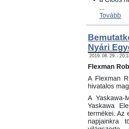
...
Tovább
Bemutatk
Nyári Egy
2019. 08. 29. - 20:
Flexman Robo
A Flexman Ro
hivatalos mag
A Yaskawa-Mo
Yaskawa Elec
termékei. Az e
napjainkra t