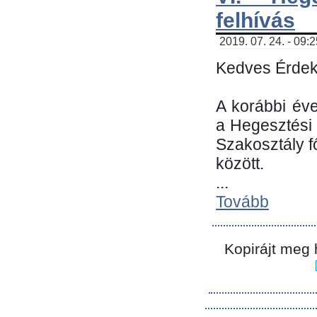
felhívás
2019. 07. 24. - 09:
Kedves Érdek
A korábbi év
a Hegesztési
Szakosztály 
között.
...
Tovább
Kopirájt meg 