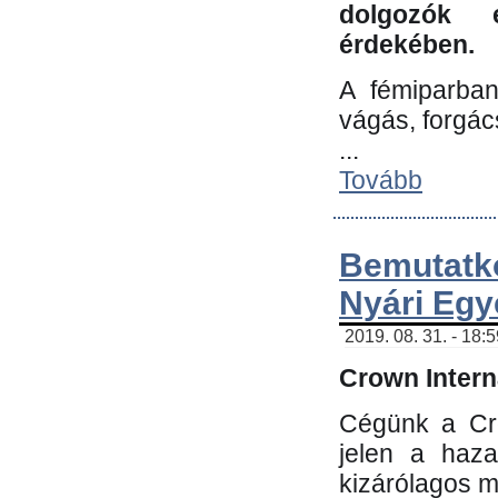
dolgozók 
érdekében.
A fémiparba
vágás, forgác
...
Tovább
Bemutatk
Nyári Egy
2019. 08. 31. - 18:
Crown Interna
Cégünk a Cro
jelen a haz
kizárólagos m