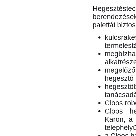
Hegesztés
berendezések 
palettát bizto
kulcsr
termelés
megbízh
alkatrésze
megelőző
hegesztő 
hegesztő
tanácsad
Cloos rob
Cloos he
Karon, a 
telephely
a Cloos h