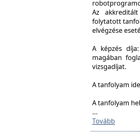
robotprogramoz
Az akkreditál
folytatott tan
elvégzése eset
A képzés díja
magában foglal
vizsgadíjat.
A tanfolyam ide
A tanfolyam he
...
Tovább