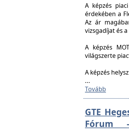
A képzés piac
érdekében a Fl
Az ár magában 
vizsgadíjat és a
A képzés MOT
világszerte pia
A képzés helys
...
Tovább
GTE Heges
Fórum -