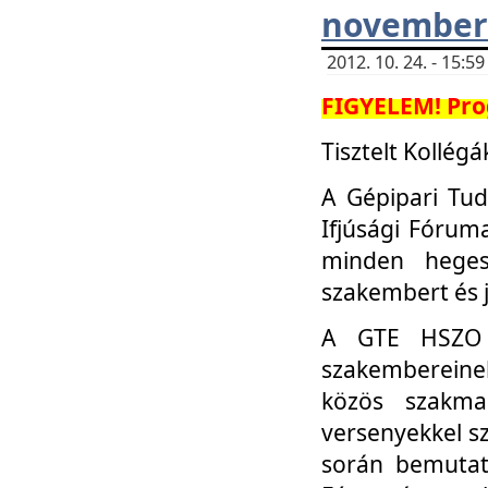
november 
2012. 10. 24. - 15:
FIGYELEM! Pro
Tisztelt Kollégá
A Gépipari Tu
Ifjúsági Fóru
minden heges
szakembert és 
A GTE HSZO I
szakembereinek
közös szakmai
versenyekkel sz
során bemutatk