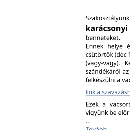
Szakosztály
karácsonyi
benneteket.
Ennek helye é
csütörtök (dec 1
(vagy-vagy). K
szándékáról az 
felkészülni a va
link a szavazás
Ezek a vacsor
vigyünk be előr
...
Tovább