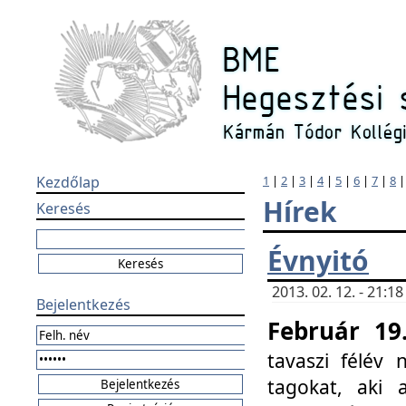
Kezdőlap
1
|
2
|
3
|
4
|
5
|
6
|
7
|
8
Hírek
Keresés
Évnyitó
2013. 02. 12. - 21:
Bejelentkezés
Február 19
tavaszi félév
tagokat, aki 