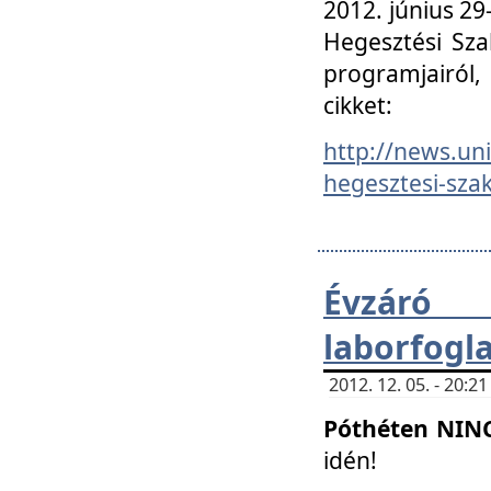
2012. június 2
Hegesztési Sza
programjairól,
cikket:
http://news.un
hegesztesi-szak
Évzáró 
laborfogl
2012. 12. 05. - 20:
Póthéten NIN
idén!