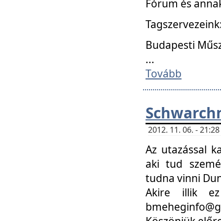
Fórum és annak
Tagszervezeink
Budapesti Műs
...
Tovább
Schwarchm
2012. 11. 06. - 21:
Az utazással k
aki tud szemé
tudna vinni Du
Akire illik 
bmeheginfo@gma
Köszönjük előre