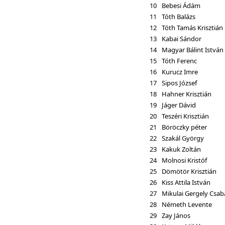
10
Bebesi Ádám
11
Tóth Balázs
12
Tóth Tamás Krisztián
13
Kabai Sándor
14
Magyar Bálint István
15
Tóth Ferenc
16
Kurucz Imre
17
Sipos József
18
Hahner Krisztián
19
Jáger Dávid
20
Teszéri Krisztián
21
Böröczky péter
22
Szakál György
23
Kakuk Zoltán
24
Molnosi Kristóf
25
Dömötör Krisztián
26
Kiss Attila István
27
Mikulai Gergely Csab
28
Németh Levente
29
Zay János