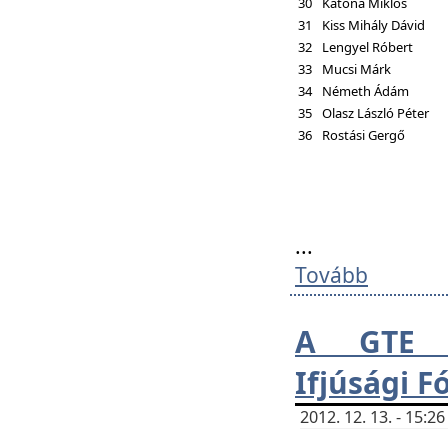
30
Katona Miklós
31
Kiss Mihály Dávid
32
Lengyel Róbert
33
Mucsi Márk
34
Németh Ádám
35
Olasz László Péter
36
Rostási Gergő
...
Tovább
A GTE H
Ifjúsági 
2012. 12. 13. - 15: