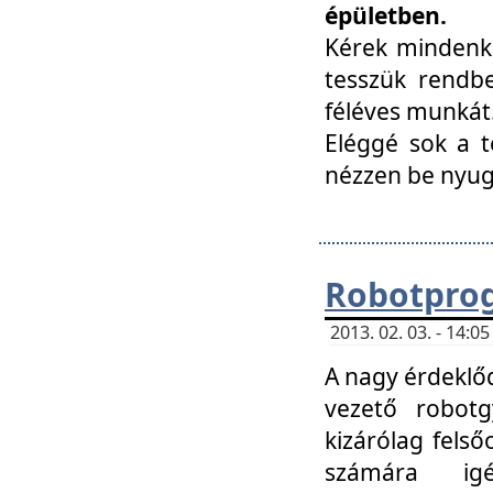
épületben.
Kérek mindenki
tesszük rendbe
féléves munkát
Eléggé sok a te
nézzen be nyu
Robotprog
2013. 02. 03. - 14:
A nagy érdeklőd
vezető robotg
kizárólag felső
számára ig