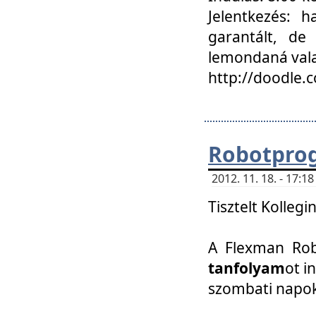
Jelentkezés: h
garantált, de
lemondaná vala
http://doodle.
Robotpro
2012. 11. 18. - 17:
Tisztelt Kollegi
A Flexman Robo
tanfolyam
ot i
szombati napo