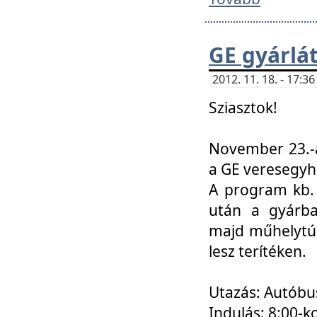
GE gyárlá
2012. 11. 18. - 17:
Sziasztok!
November 23.-á
a GE veresegyh
A program kb. 
után a gyárba
majd műhelytúr
lesz terítéken.
Utazás: Autóbu
Indulás: 8:00-k