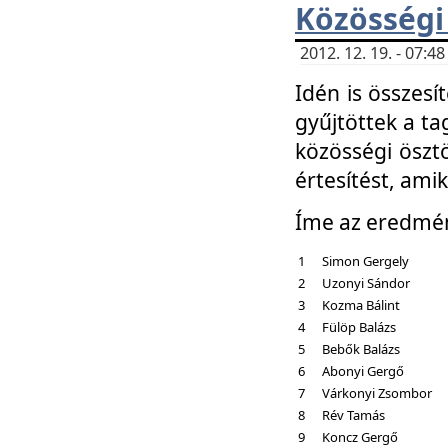
Közösségi
2012. 12. 19. - 07:
Idén is összesí
gyűjtöttek a ta
közösségi ösztö
értesítést, amik
Íme az eredmé
1
Simon Gergely
2
Uzonyi Sándor
3
Kozma Bálint
4
Fülöp Balázs
5
Bebők Balázs
6
Abonyi Gergő
7
Várkonyi Zsombor
8
Rév Tamás
9
Koncz Gergő