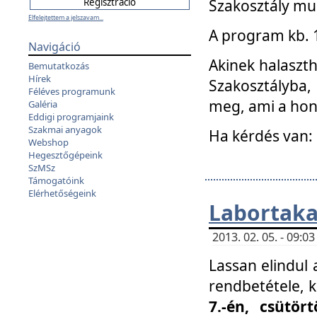
Szakosztály mu
Elfelejtettem a jelszavam...
A program kb. 1 
Navigáció
Akinek halaszth
Bemutatkozás
Hírek
Szakosztályba,
Féléves programunk
meg, ami a hon
Galéria
Eddigi programjaink
Szakmai anyagok
Ha kérdés van:
Webshop
Hegesztőgépeink
SzMSz
Támogatóink
Elérhetőségeink
Labortaka
2013. 02. 05. - 09:
Lassan elindul a
rendbetétele, k
7.-én, csütör