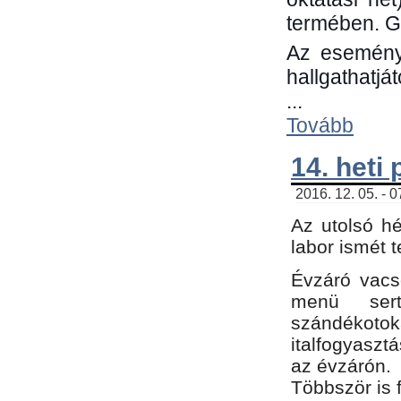
termében. G
Az eseménye
hallgathatjá
...
Tovább
14. heti
2016. 12. 05. - 
Az utolsó h
labor ismét 
Évzáró vacs
menü sert
szándékoto
italfogyaszt
az évzárón.
Többször is 