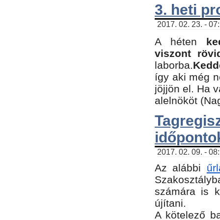
3. heti p
2017. 02. 23. - 07
A héten
ke
viszont rövi
laborba.
Kedde
így aki még 
jöjjön el. Ha 
alelnököt (Na
Tagreg
időponto
2017. 02. 09. - 08
Az alábbi
űr
Szakosztályba
számára is k
újítani.
​A kötelező b