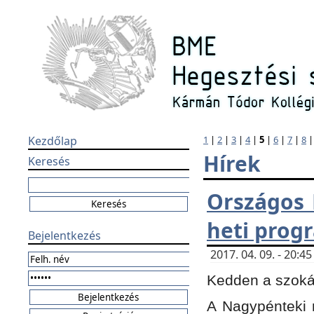
Kezdőlap
1
|
2
|
3
|
4
|
5
|
6
|
7
|
8
Hírek
Keresés
Országos 
heti prog
Bejelentkezés
2017. 04. 09. - 20:
Kedden a szokás
A Nagypénteki m