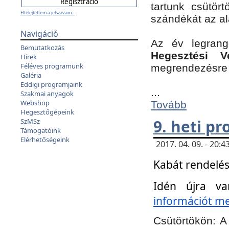
tartunk csütört
Elfelejtettem a jelszavam...
szándékát az a
Navigáció
Az év legran
Bemutatkozás
Hegesztési V
Hírek
Féléves programunk
megrendezésre 
Galéria
Eddigi programjaink
...
Szakmai anyagok
Webshop
Tovább
Hegesztőgépeink
9. heti p
SzMSz
Támogatóink
Elérhetőségeink
2017. 04. 09. - 20
Kabát rendelés
Idén újra va
információt meg
Csütörtökön:
A