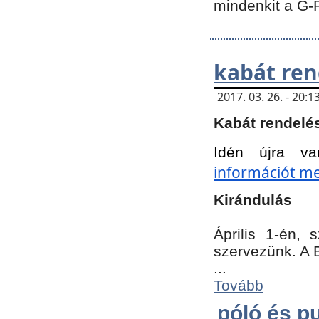
mindenkit a G-
kabát ren
2017. 03. 26. - 20
Kabát rendelé
Idén újra va
információt meg
Kirándulás
Április 1-én,
szervezünk. A 
...
Tovább
póló és pu