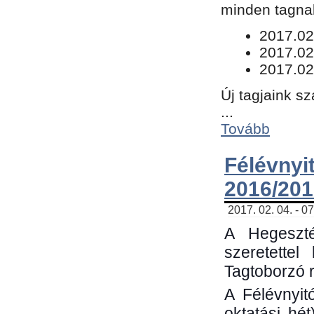
minden tagnak
​2017.02
2017.02
2017.02
Új tagjaink s
...
Tovább
Félévn
2016/201
2017. 02. 04. - 0
A Hegeszté
szeretette
Tagtoborzó 
A Félévnyit
oktatási hé