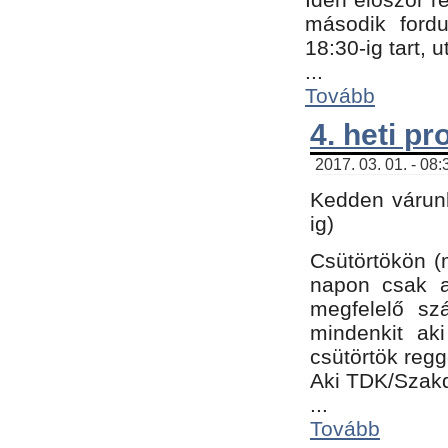
második fordu
18:30-ig tart,
...
Tovább
4. heti p
2017. 03. 01. - 08
Kedden várunk
ig)
Csütörtökön (
napon csak a
megfelelő sz
mindenkit ak
csütörtök regg
Aki TDK/Szak
...
Tovább