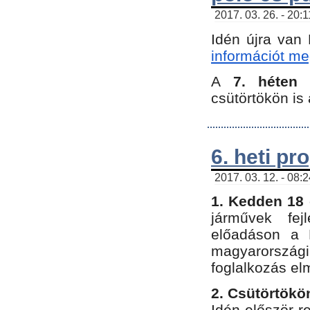
2017. 03. 26. - 20:
Idén újra van
információt meg
A
7. héten
csütörtökön is 
6. heti p
2017. 03. 12. - 08:
1. Kedden 18 
járművek fe
előadáson a 
magyarország
foglalkozás el
2. Csütörtökö
Idén először 