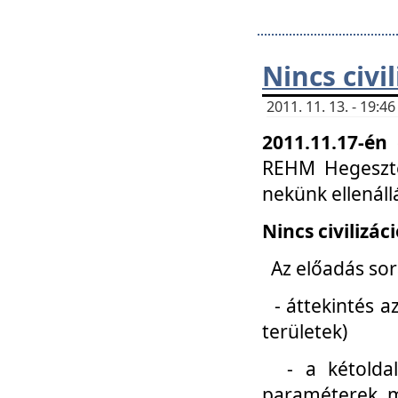
Nincs civi
2011. 11. 13. - 19:
2011.11.17-én
REHM Hegeszté
nekünk ellenál
Nincs civilizác
Az előadás sorá
- áttekintés az
területek)
- a kétoldali 
paraméterek, m