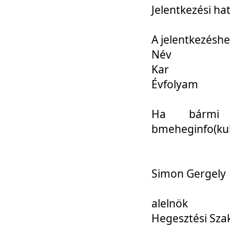
Jelentkezési ha
A jelentkezéshe
Név
Kar
Évfolyam
Ha bármi 
bmeheginfo(kuk
Simon Gergely
alelnök
Hegesztési Sza