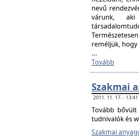
nevű rendezvén
várunk, aki
társadalomtud
Természetesen
reméljük, hogy
...
Tovább
Szakmai 
2011. 11. 17. - 13:
Tovább bővült 
tudnivalók és 
Szakmai anyag