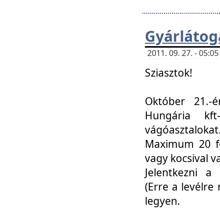
Gyárlátoga
2011. 09. 27. - 05:
Sziasztok!
Október 21.-é
Hungária kf
vágóasztalokat
Maximum 20 fő
vagy kocsival 
Jelentkezni a 
(Erre a levélre 
legyen.