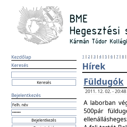
Kezdőlap
1
|
2
|
3
|
4
|
5
|
6
|
7
|
8
Hírek
Keresés
Füldugók
2011. 12. 02. - 20:
Bejelentkezés
A laborban vég
500pár füldugó
ellenállásheges