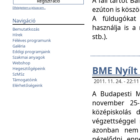
A fali tartót B
ezúton is köszö
Elfelejtettem a jelszavam...
A füldugókat
Navigáció
használja is a 
Bemutatkozás
Hírek
stb.).
Féléves programunk
Galéria
Eddigi programjaink
Szakmai anyagok
Webshop
BME Nyílt
Hegesztőgépeink
SzMSz
Támogatóink
2011. 11. 24. - 22:
Elérhetőségeink
A Budapesti 
november 25-
középiskolás d
végzettséggel
azonban nem 
nézelődni, enn