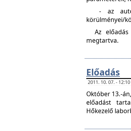
- az autóipa
körülményei/k
Az előadás
megtartva.
Előadás
2011. 10. 07. - 12:
Október 13.-án,
előadást tar
Hőkezelő labor