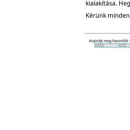
kialakítása. He
Kérünk mindenki
Kopirájt meg hasonlók -