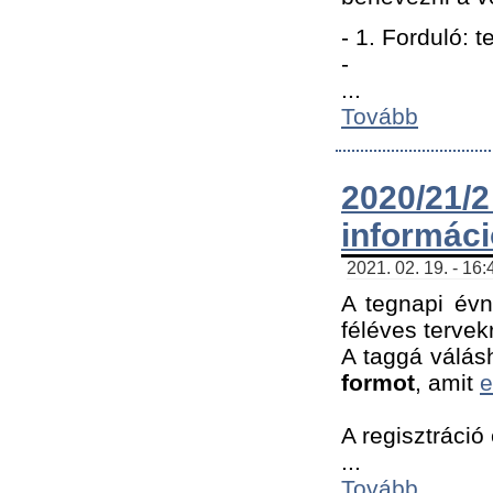
- 1. Forduló: 
-
...
Tovább
2020/21
informác
2021. 02. 19. - 16
A tegnapi évn
féléves tervek
A taggá válásh
formot
, amit
e
A regisztráció 
...
Tovább