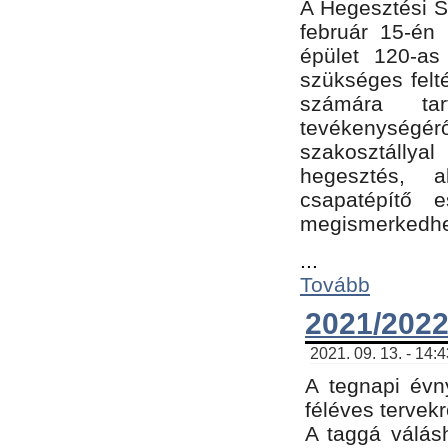
A Hegesztési Sz
február 15-én 
épület 120-a
szükséges felt
számára tar
tevékenységéről
szakosztálly
hegesztés, 
csapatépítő e
megismerkedhet
...
Tovább
2021/2022
2021. 09. 13. - 14:
A tegnapi évny
féléves tervekr
A taggá válásh