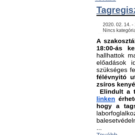
Tagregis
    2020. 02. 14. - 18:56 | SimonGergo | 

    Nincs kategória
A szakosztá
18:00-ás ke
hallhattok ma
előadások id
szükséges fe
félévnyitó u
zsíros kenyé
Elindult a 
linken
 érhet
hogy a tags
laborfogla
balesetvédel
...
Tovább