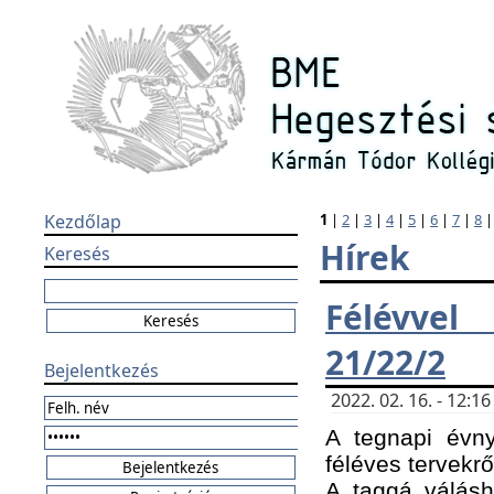
Kezdőlap
1
|
2
|
3
|
4
|
5
|
6
|
7
|
8
Hírek
Keresés
Félévvel
21/22/2
Bejelentkezés
2022. 02. 16. - 12:
A tegnapi évny
féléves tervekrő
A taggá válásho