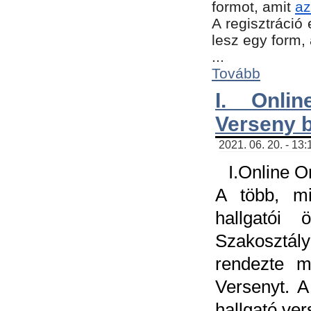
formot, amit
az
A regisztráció 
lesz egy form,
...
Tovább
I. Onli
Verseny 
2021. 06. 20. - 13
I.Online 
A több, mi
hallgatói
Szakosztál
rendezte m
Versenyt. A
hallgató ve