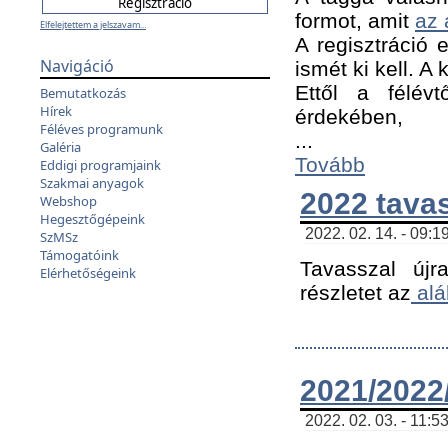
formot, amit
az 
Elfelejtettem a jelszavam...
A regisztráció e
Navigáció
ismét ki kell. A
Ettől a félév
Bemutatkozás
Hírek
érdekében,
Féléves programunk
...
Galéria
Tovább
Eddigi programjaink
Szakmai anyagok
2022 tava
Webshop
Hegesztőgépeink
2022. 02. 14. - 09:1
SzMSz
Támogatóink
Tavasszal újr
Elérhetőségeink
részletet az
alá
2021/2022/
2022. 02. 03. - 11:5