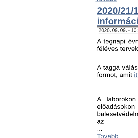
2020/21
informác
2020. 09. 09. - 10
A tegnapi évn
féléves tervek
A taggá válásh
formot, amit 
i
A laborokon 
előadásokon 
balesetvédelm
az ﻿
...
Tovább