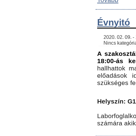
Évnyitó
    2020. 02. 09. - 19:30 | SimonGergo | 

    Nincs kategória
A szakosztá
18:00-ás ke
hallhattok ma
előadások id
szükséges fe
Helyszín: G
Laborfoglalk
számára akik