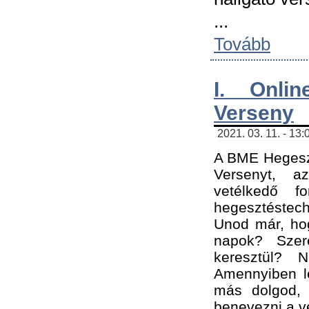
...
Tovább
I. Onli
Verseny
2021. 03. 11. - 13:
A BME Hegeszt
Versenyt, a
vetélkedő f
hegesztéstec
Unod már, hog
napok? Szer
keresztül? 
Amennyiben le
más dolgod,
benevezni a ve