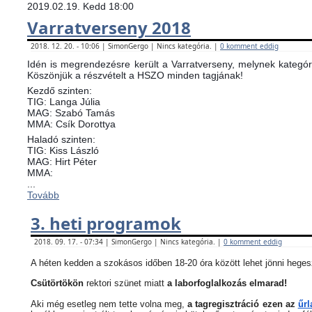
2019.02.19. Kedd 18:00
Varratverseny 2018
2018. 12. 20. - 10:06 | SimonGergo | Nincs kategória. |
0 komment eddig
Idén is megrendezésre került a Varratverseny, melynek kategóri
Köszönjük a részvételt a HSZO minden tagjának!
Kezdő szinten:
TIG: Langa Júlia
MAG: Szabó Tamás
MMA: Csík Dorottya
Haladó szinten:
TIG: Kiss László
MAG: Hirt Péter
MMA:
...
Tovább
3. heti programok
2018. 09. 17. - 07:34 | SimonGergo | Nincs kategória. |
0 komment eddig
A héten kedden a szokásos időben 18-20 óra között lehet jönni heges
Csütörtökön
rektori szünet miatt
a laborfoglalkozás elmarad!
Aki még esetleg nem tette volna meg,
a tagregisztráció ezen az
űrl