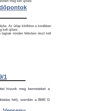
évben meg kell újítani.
dőpontok
lyba. Az űrlap kitöltése a korábban
 kell újítani.
n tagnak minden félévben részt kell
9/1
ttel hívunk meg benneteket a
oktatási hét), szerdán a BME G
Verseny