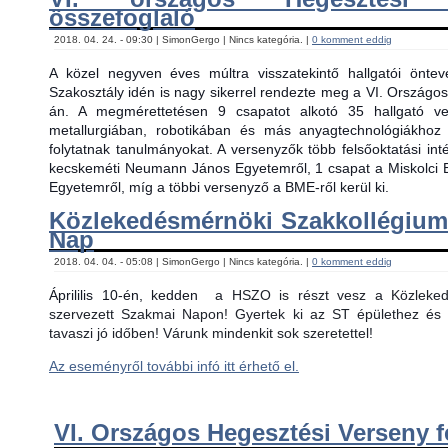
összefoglaló
2018. 04. 24. - 09:30 | SimonGergo | Nincs kategória. |
0 komment eddig
A közel negyven éves múltra visszatekintő hallgatói önt
Szakosztály idén is nagy sikerrel rendezte meg a VI. Országos
án. A megmérettetésen 9 csapatot alkotó 35 hallgató ver
metallurgiában, robotikában és más anyagtechnológiákhoz
folytatnak tanulmányokat. A versenyzők több felsőoktatási in
kecskeméti Neumann János Egyetemről, 1 csapat a Miskolci 
Egyetemről, míg a többi versenyző a BME-ről kerül ki.
Közlekedésmérnöki Szakkollégiu
Nap
2018. 04. 04. - 05:08 | SimonGergo | Nincs kategória. |
0 komment eddig
Áprililis 10-én, kedden
a HSZO is részt vesz a Közlekedé
szervezett Szakmai Napon! Gyertek ki az ST épülethez és 
tavaszi jó időben! Várunk mindenkit sok szeretettel!
Az eseményről további infó itt érhető el.
VI. Országos Hegesztési Verseny f