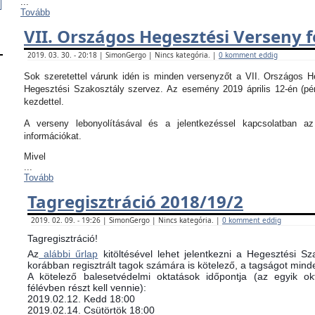
...
Tovább
VII. Országos Hegesztési Verseny f
2019. 03. 30. - 20:18 | SimonGergo | Nincs kategória. |
0 komment eddig
Sok szeretettel várunk idén is minden versenyzőt a VII. Országos 
Hegesztési Szakosztály szervez. Az esemény 2019 április 12-én (pé
kezdettel.
A verseny lebonyolításával és a jelentkezéssel kapcsolatban 
információkat.
Mivel
...
Tovább
Tagregisztráció 2018/19/2
2019. 02. 09. - 19:26 | SimonGergo | Nincs kategória. |
0 komment eddig
Tagregisztráció!
Az
alábbi űrlap
kitöltésével lehet jelentkezni a Hegesztési Sz
korábban regisztrált tagok számára is kötelező, a tagságot minde
​A kötelező balesetvédelmi oktatások időpontja (az egyik 
félévben részt kell vennie):
​2019.02.12. Kedd 18:00
2019.02.14. Csütörtök 18:00