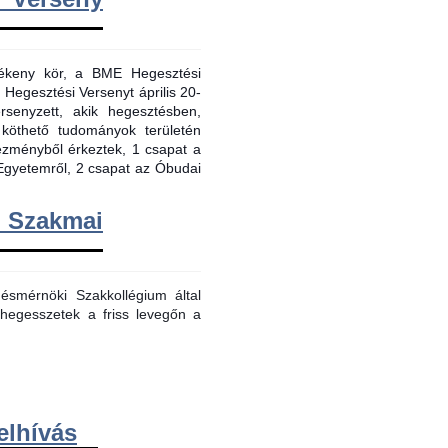
evékeny kör, a BME Hegesztési
 Hegesztési Versenyt április 20-
senyzett, akik hegesztésben,
 köthető tudományok területén
tézményből érkeztek, 1 csapat a
Egyetemről, 2 csapat az Óbudai
m Szakmai
smérnöki Szakkollégium által
hegesszetek a friss levegőn a
elhívás