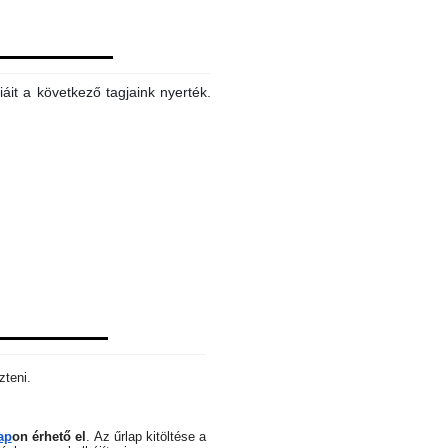
áit a következő tagjaink nyerték.
zteni.
ap
on érhető el
.
Az űrlap kitöltése a