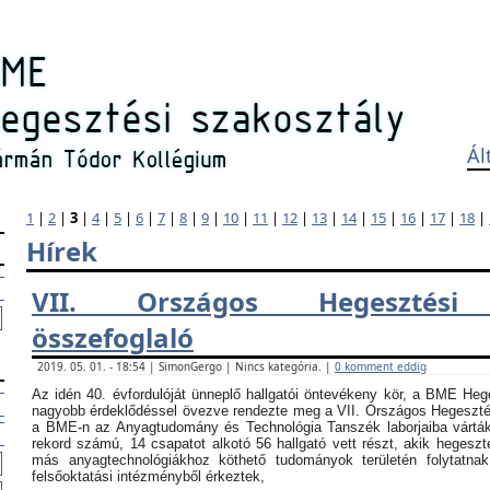
Ál
1
|
2
|
3
|
4
|
5
|
6
|
7
|
8
|
9
|
10
|
11
|
12
|
13
|
14
|
15
|
16
|
17
|
18
|
Hírek
VII. Országos Hegesztési
összefoglaló
2019. 05. 01. - 18:54 | SimonGergo | Nincs kategória. |
0 komment eddig
Az idén 40. évfordulóját ünneplő hallgatói öntevékeny kör, a BME Heg
nagyobb érdeklődéssel övezve rendezte meg a VII. Országos Hegesztési
a BME-n az Anyagtudomány és Technológia Tanszék laborjaiba vártá
rekord számú, 14 csapatot alkotó 56 hallgató vett részt, akik hegeszt
más anyagtechnológiákhoz köthető tudományok területén folytatna
felsőoktatási intézményből érkeztek,