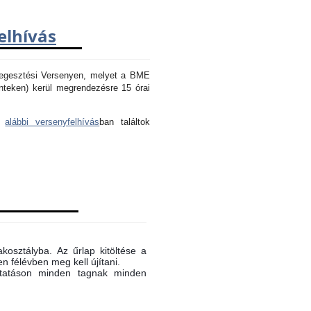
elhívás
Hegesztési Versenyen, melyet a BME
nteken) kerül megrendezésre 15 órai
az
alábbi versenyfelhívás
ban találtok
akosztályba. Az űrlap kitöltése a
n félévben meg kell újítani.
oktatáson minden tagnak minden