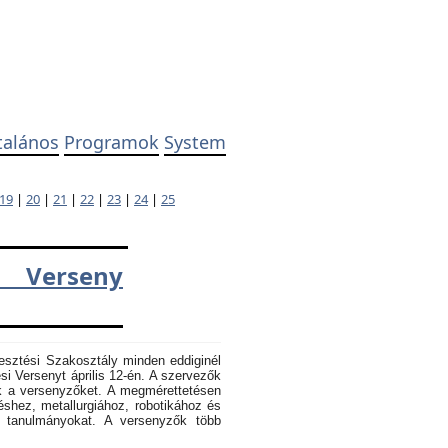
talános
Programok
System
19
|
20
|
21
|
22
|
23
|
24
|
25
 Verseny
esztési Szakosztály minden eddiginél
 Versenyt április 12-én. A szervezők
k a versenyzőket. A megmérettetésen
éshez, metallurgiához, robotikához és
k tanulmányokat. A versenyzők több