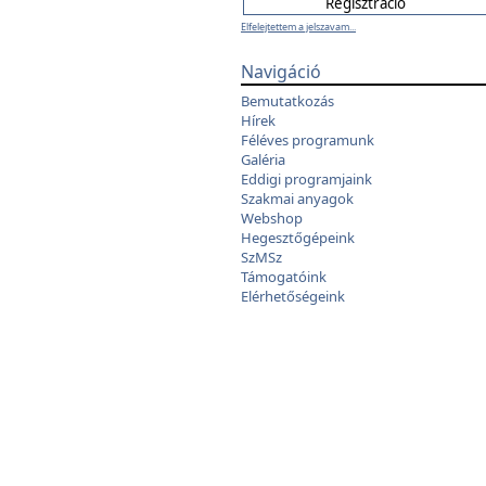
Elfelejtettem a jelszavam...
Navigáció
Bemutatkozás
Hírek
Féléves programunk
Galéria
Eddigi programjaink
Szakmai anyagok
Webshop
Hegesztőgépeink
SzMSz
Támogatóink
Elérhetőségeink