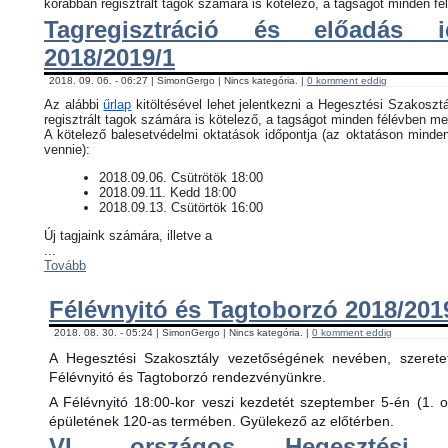
korábban regisztrált tagok számára is kötelező, a tagságot minden fél
Tagregisztráció és előadás i
2018/2019/1
2018. 09. 06. - 06:27 | SimonGergo | Nincs kategória. |
0 komment eddig
Az alábbi
űrlap
kitöltésével lehet jelentkezni a Hegesztési Szakosztá
regisztrált tagok számára is kötelező, a tagságot minden félévben meg
​A kötelező balesetvédelmi oktatások időpontja (az oktatáson minde
vennie):
​2018.09.06. Csütrötök 18:00
2018.09.11. Kedd 18:00
2018.09.13. Csütörtök 16:00
Új tagjaink számára, illetve a
...
Tovább
Félévnyitó és Tagtoborzó 2018/201
2018. 08. 30. - 05:24 | SimonGergo | Nincs kategória. |
0 komment eddig
A Hegesztési Szakosztály vezetőségének nevében, szerete
Félévnyitó és Tagtoborzó rendezvényünkre.
A Félévnyitó 18:00-kor veszi kezdetét szeptember 5-én (1. 
épületének 120-as termében. Gyülekező az előtérben.
VI. országos Hegesztési 