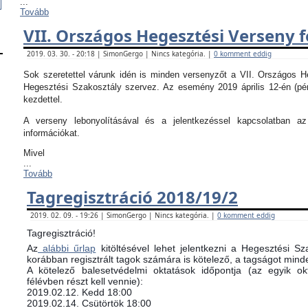
...
Tovább
VII. Országos Hegesztési Verseny f
2019. 03. 30. - 20:18 | SimonGergo | Nincs kategória. |
0 komment eddig
Sok szeretettel várunk idén is minden versenyzőt a VII. Országos 
Hegesztési Szakosztály szervez. Az esemény 2019 április 12-én (pé
kezdettel.
A verseny lebonyolításával és a jelentkezéssel kapcsolatban 
információkat.
Mivel
...
Tovább
Tagregisztráció 2018/19/2
2019. 02. 09. - 19:26 | SimonGergo | Nincs kategória. |
0 komment eddig
Tagregisztráció!
Az
alábbi űrlap
kitöltésével lehet jelentkezni a Hegesztési Sz
korábban regisztrált tagok számára is kötelező, a tagságot minde
​A kötelező balesetvédelmi oktatások időpontja (az egyik 
félévben részt kell vennie):
​2019.02.12. Kedd 18:00
2019.02.14. Csütörtök 18:00