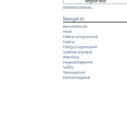
Elfelejtettem a jelszavam...
Navigáció
Bemutatkozás
Hírek
Féléves programunk
Galéria
Eddigi programjaink
Szakmai anyagok
Webshop
Hegesztőgépeink
SzMSz
Támogatóink
Elérhetőségeink