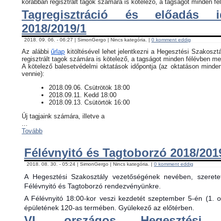
korábban regisztrált tagok számára is kötelező, a tagságot minden fél
Tagregisztráció és előadás i
2018/2019/1
2018. 09. 06. - 06:27 | SimonGergo | Nincs kategória. |
0 komment eddig
Az alábbi
űrlap
kitöltésével lehet jelentkezni a Hegesztési Szakosztá
regisztrált tagok számára is kötelező, a tagságot minden félévben meg
​A kötelező balesetvédelmi oktatások időpontja (az oktatáson minde
vennie):
​2018.09.06. Csütrötök 18:00
2018.09.11. Kedd 18:00
2018.09.13. Csütörtök 16:00
Új tagjaink számára, illetve a
...
Tovább
Félévnyitó és Tagtoborzó 2018/201
2018. 08. 30. - 05:24 | SimonGergo | Nincs kategória. |
0 komment eddig
A Hegesztési Szakosztály vezetőségének nevében, szerete
Félévnyitó és Tagtoborzó rendezvényünkre.
A Félévnyitó 18:00-kor veszi kezdetét szeptember 5-én (1. 
épületének 120-as termében. Gyülekező az előtérben.
VI. országos Hegesztési 