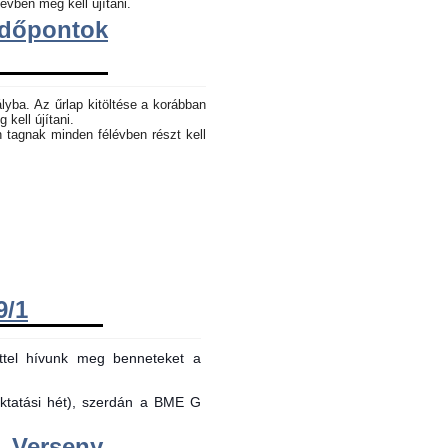
évben meg kell újítani.
dőpontok
lyba. Az űrlap kitöltése a korábban
 kell újítani.
n tagnak minden félévben részt kell
9/1
ttel hívunk meg benneteket a
oktatási hét), szerdán a BME G
Verseny