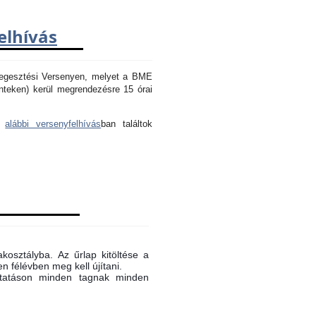
elhívás
Hegesztési Versenyen, melyet a BME
nteken) kerül megrendezésre 15 órai
az
alábbi versenyfelhívás
ban találtok
akosztályba. Az űrlap kitöltése a
n félévben meg kell újítani.
oktatáson minden tagnak minden