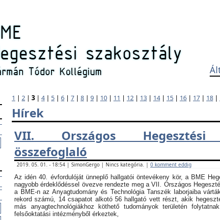
Ál
1
|
2
|
3
|
4
|
5
|
6
|
7
|
8
|
9
|
10
|
11
|
12
|
13
|
14
|
15
|
16
|
17
|
18
|
Hírek
VII. Országos Hegesztési
összefoglaló
2019. 05. 01. - 18:54 | SimonGergo | Nincs kategória. |
0 komment eddig
Az idén 40. évfordulóját ünneplő hallgatói öntevékeny kör, a BME Heg
nagyobb érdeklődéssel övezve rendezte meg a VII. Országos Hegesztési
a BME-n az Anyagtudomány és Technológia Tanszék laborjaiba vártá
rekord számú, 14 csapatot alkotó 56 hallgató vett részt, akik hegeszt
más anyagtechnológiákhoz köthető tudományok területén folytatna
felsőoktatási intézményből érkeztek,