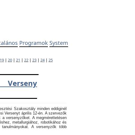
talános
Programok
System
19
|
20
|
21
|
22
|
23
|
24
|
25
 Verseny
esztési Szakosztály minden eddiginél
 Versenyt április 12-én. A szervezők
k a versenyzőket. A megmérettetésen
éshez, metallurgiához, robotikához és
k tanulmányokat. A versenyzők több