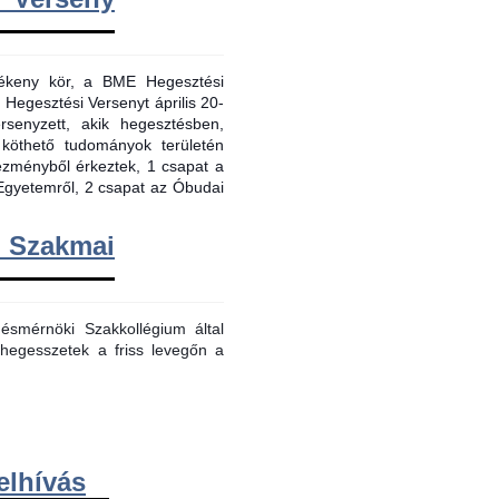
evékeny kör, a BME Hegesztési
 Hegesztési Versenyt április 20-
senyzett, akik hegesztésben,
 köthető tudományok területén
tézményből érkeztek, 1 csapat a
Egyetemről, 2 csapat az Óbudai
m Szakmai
smérnöki Szakkollégium által
hegesszetek a friss levegőn a
elhívás