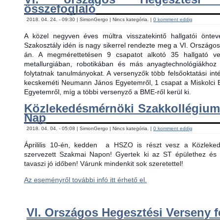
összefoglaló
2018. 04. 24. - 09:30 | SimonGergo | Nincs kategória. |
0 komment eddig
A közel negyven éves múltra visszatekintő hallgatói önt
Szakosztály idén is nagy sikerrel rendezte meg a VI. Országos
án. A megmérettetésen 9 csapatot alkotó 35 hallgató ver
metallurgiában, robotikában és más anyagtechnológiákhoz
folytatnak tanulmányokat. A versenyzők több felsőoktatási in
kecskeméti Neumann János Egyetemről, 1 csapat a Miskolci 
Egyetemről, míg a többi versenyző a BME-ről kerül ki.
Közlekedésmérnöki Szakkollégiu
Nap
2018. 04. 04. - 05:08 | SimonGergo | Nincs kategória. |
0 komment eddig
Áprililis 10-én, kedden
a HSZO is részt vesz a Közlekedé
szervezett Szakmai Napon! Gyertek ki az ST épülethez és 
tavaszi jó időben! Várunk mindenkit sok szeretettel!
Az eseményről további infó itt érhető el.
VI. Országos Hegesztési Verseny f