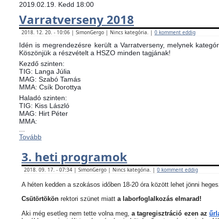
2019.02.19. Kedd 18:00
Varratverseny 2018
2018. 12. 20. - 10:06 | SimonGergo | Nincs kategória. |
0 komment eddig
Idén is megrendezésre került a Varratverseny, melynek kategóri
Köszönjük a részvételt a HSZO minden tagjának!
Kezdő szinten:
TIG: Langa Júlia
MAG: Szabó Tamás
MMA: Csík Dorottya
Haladó szinten:
TIG: Kiss László
MAG: Hirt Péter
MMA:
...
Tovább
3. heti programok
2018. 09. 17. - 07:34 | SimonGergo | Nincs kategória. |
0 komment eddig
A héten kedden a szokásos időben 18-20 óra között lehet jönni heges
Csütörtökön
rektori szünet miatt
a laborfoglalkozás elmarad!
Aki még esetleg nem tette volna meg,
a tagregisztráció ezen az
űrl