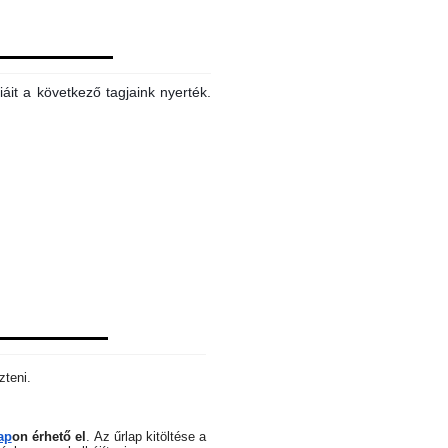
áit a következő tagjaink nyerték.
zteni.
ap
on érhető el
.
Az űrlap kitöltése a